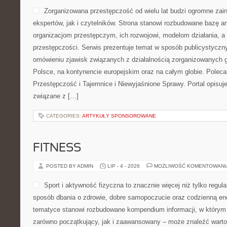
Zorganizowana przestępczość od wielu lat budzi ogromne zai
ekspertów, jak i czytelników. Strona stanowi rozbudowane bazę a
organizacjom przestępczym, ich rozwojowi, modelom działania, 
przestępczości. Serwis prezentuje temat w sposób publicystyczny
omówieniu zjawisk związanych z działalnością zorganizowanych 
Polsce, na kontynencie europejskim oraz na całym globie. Pol
Przestępczość i Tajemnice i Niewyjaśnione Sprawy. Portal opisuje
związane z […]
CATEGORIES:
ARTYKUŁY SPONSOROWANE
FITNESS
POSTED BY ADMIN
LIP - 4 - 2026
MOŻLIWOŚĆ KOMENTOWAN
Sport i aktywność fizyczna to znacznie więcej niż tylko regula
sposób dbania o zdrowie, dobre samopoczucie oraz codzienną ene
tematyce stanowi rozbudowane kompendium informacji, w którym 
zarówno początkujący, jak i zaawansowany – może znaleźć warto