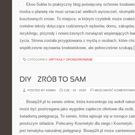
Ekos-Sułów to praktyczny blog poświęcony ochronie środowisk
troska o planetę nie musi oznaczać wielkich wyrzeczeń, skompli
kosztownych zmian. To miejsce, w którym czytelnik może znaleźć
rzetelne teksty dotyczące codziennych wyborów, domu, zakupów, p
recyklingu, przyrody i nowoczesnych rozwiązań wspierających bar
życia. Strona została przygotowana z myślą o osobach, które chc
współczesne wyzwania środowiskowe, ale jednocześnie szukają 
CATEGORIES:
ARTYKUŁY SPONSOROWANE
DIY – ZRÓB TO SAM
POSTED BY ADMIN
CZE - 20 - 2026
MOŻLIWOŚĆ KOMENTOWA
Bioarp24.pl to serwis online, która koncentruje się wokół natura
może być postrzegana jako wygodne zaplecze ofertowe dla osób, k
świadomą pielęgnacją. To serwis, która wpisuje się w rosnące z
prostszym składzie. Polecamy Kosmetyki dla niego i Kosmetyki
jest tematyka naturalnej pielęgnacji. Bioarp24.pl może zainteres