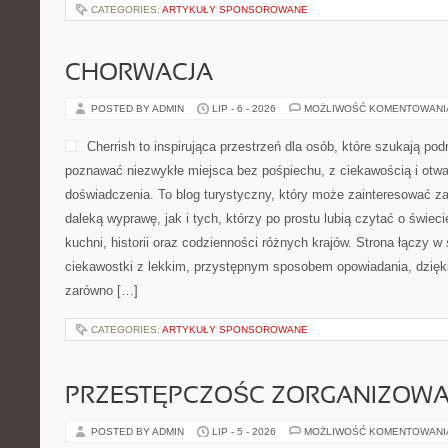
CATEGORIES:
ARTYKUŁY SPONSOROWANE
CHORWACJA
POSTED BY ADMIN
LIP - 6 - 2026
MOŻLIWOŚĆ KOMENTOWAN
Cherrish to inspirująca przestrzeń dla osób, które szukają podr
poznawać niezwykłe miejsca bez pośpiechu, z ciekawością i otwa
doświadczenia. To blog turystyczny, który może zainteresować z
daleką wyprawę, jak i tych, którzy po prostu lubią czytać o świecie
kuchni, historii oraz codzienności różnych krajów. Strona łączy w
ciekawostki z lekkim, przystępnym sposobem opowiadania, dzię
zarówno […]
CATEGORIES:
ARTYKUŁY SPONSOROWANE
PRZESTĘPCZOŚC ZORGANIZOW
POSTED BY ADMIN
LIP - 5 - 2026
MOŻLIWOŚĆ KOMENTOWAN