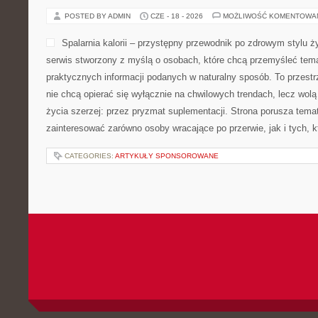
POSTED BY ADMIN
CZE - 18 - 2026
MOŻLIWOŚĆ KOMENTOWA
Spalarnia kalorii – przystępny przewodnik po zdrowym stylu życ
serwis stworzony z myślą o osobach, które chcą przemyśleć tema
praktycznych informacji podanych w naturalny sposób. To przestrz
nie chcą opierać się wyłącznie na chwilowych trendach, lecz wolą
życia szerzej: przez pryzmat suplementacji. Strona porusza tema
zainteresować zarówno osoby wracające po przerwie, jak i tych, k
CATEGORIES:
ARTYKUŁY SPONSOROWANE