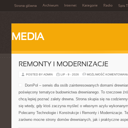
Archiwum
Internet
Kategorie
Radio
Strona główna
Spis T
MEDIA
REMONTY I MODERNIZACJE
POSTED BY ADMIN
LIP - 9 - 2026
MOŻLIWOŚĆ KOMENTOWAN
DomPol – serwis dla osób zainteresowanych domami drewnia
poświęcony tematyce budownictwa drewnianego. To rzeczowe źród
chcą lepiej poznać zalety drewna. Strona skupia się na codzienny
się wtedy, gdy ktoś zaczyna myśleć o własnym azylu wykonanym 
Polecamy Technologie i Konstrukcje i Remonty i Modernizacje. T
zarówno mocne strony domów drewnianych, jak i praktyczne aspek