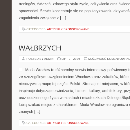
treningów, ćwiczeń, zdrowego stylu życia, odżywiania oraz świad
sprawności. Serwis koncentruje się na popularyzowaniu aktywnośc
zagadnienia związane z […]
CATEGORIES:
ARTYKUŁY SPONSOROWANE
WAŁBRZYCH
POSTED BY ADMIN
LIP - 2 - 2026
MOŻLIWOŚĆ KOMENTOWAN
Moda Wrocław to różnorodny serwis internetowy poświęcony 
ze szczególnym uwzględnieniem Wrocławia oraz zakątków, które 
nieoczywistą mapę tej części Polski. Strona jest miejscem, w kt
inspiracje dotyczące zwiedzania, historii, kultury, architektury, pr
oraz codziennego życia w miastach i miasteczkach Dolnego Śląska
lubią szukać miejsc z charakterem. Moda Wrocław nie ogranicza s
znanych […]
CATEGORIES:
ARTYKUŁY SPONSOROWANE