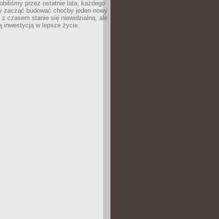
robiliśmy przez ostatnie lata, każdego
 zacząć budować choćby jeden nowy
 z czasem stanie się niewidzialną, ale
ą inwestycją w lepsze życie.