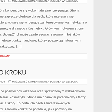
DIY
 2026
MOŻLIWOŚĆ KOMENTOWANIA
ZOSTAŁA WYŁĄCZONA
–
ZRÓB
TO
tóra koncentruje się wokół naturalnej pielęgnacji. Strona
SAM
 zaplecze ofertowe dla osób, które interesują się
która wpisuje się w rosnące zainteresowanie kosmetykami o
smetyki dla niego i Kosmetyki. Głównym motywem strony
cji. Bioarp24.pl może zainteresować zarówno miłośników
inetowe punkty handlowe, którzy poszukują naturalnych
praktyczny, […]
OROWANE
PO KROKU
MAKIJAŻ
 2026
MOŻLIWOŚĆ KOMENTOWANIA
ZOSTAŁA WYŁĄCZONA
KROK
PO
KROKU
online poświęcony wizażowi oraz sprawdzonym wskazówkom
bierać kosmetyki. Strona ma charakter poradnikowy i łączy
acją skóry. To portal dla osób zainteresowanych
ć zarówno konkretne poradniki, jak i pomysły na