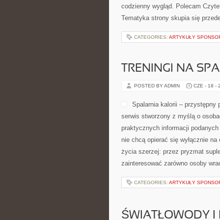
codzienny wygląd. Polecam Czyteln
Tematyka strony skupia się przede
CATEGORIES:
ARTYKUŁY SPONS
TRENINGI NA SPA
POSTED BY ADMIN
CZE - 18 -
Spalarnia kalorii – przystępny
serwis stworzony z myślą o osoba
praktycznych informacji podanych 
nie chcą opierać się wyłącznie na
życia szerzej: przez pryzmat supl
zainteresować zarówno osoby wraca
CATEGORIES:
ARTYKUŁY SPONS
ŚWIATŁOWODY I