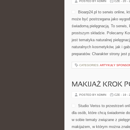
POSTED BY ADMIN
CZE - 20 -
Bioarp24.pl to serwis online, k
może być postrzegana jako wygodne
świadomą pielęgnacją. To serwis, 
prostszym składzie. Polecamy Ko
jest tematyka naturalnej pielęgna
naturalnych kosmetyków, jak i gab
preparatów. Charakter strony jest 
CATEGORIES:
ARTYKUŁY SPONS
MAKIJAŻ KROK 
POSTED BY ADMIN
CZE - 19 -
Studio Veriss to przestrzeń 
dla osób, które chcą świadomie do
w sobie tematy związane z pielęgn
makijażem, w którym można znaleź