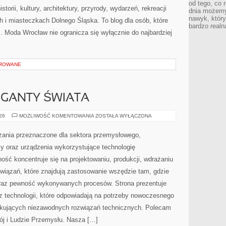
od tego, co 
storii, kultury, architektury, przyrody, wydarzeń, rekreacji
dnia możemy
nawyk, który
 i miasteczkach Dolnego Śląska. To blog dla osób, które
bardzo realn
. Moda Wrocław nie ogranicza się wyłącznie do najbardziej
OROWANE
GIGANTY ŚWIATA
CIEKAWOSTKI
026
MOŻLIWOŚĆ KOMENTOWANIA
ZOSTAŁA WYŁĄCZONA
I
GIGANTY
ŚWIATA
ania przeznaczone dla sektora przemysłowego,
y oraz urządzenia wykorzystujące technologię
ość koncentruje się na projektowaniu, produkcji, wdrażaniu
iązań, które znajdują zastosowanie wszędzie tam, gdzie
oraz pewność wykonywanych procesów. Strona prezentuje
az technologii, które odpowiadają na potrzeby nowoczesnego
ukujących niezawodnych rozwiązań technicznych. Polecam
j i Ludzie Przemysłu. Nasza […]