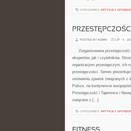
CATEGORIES:
ARTYKUŁY SPONS
PRZESTĘPCZOŚ
POSTED BY ADMIN
LIP - 5 - 2
Zorganizowana przestępczość 
ekspertów, jak i czytelników. Str
organizacjom przestępczym, ich r
przestępczości. Serwis prezentuje
omówieniu zjawisk związanych z d
Polsce, na kontynencie europejsk
Przestępczość i Tajemnice i Niewy
związane z […]
CATEGORIES:
ARTYKUŁY SPONS
FITNESS