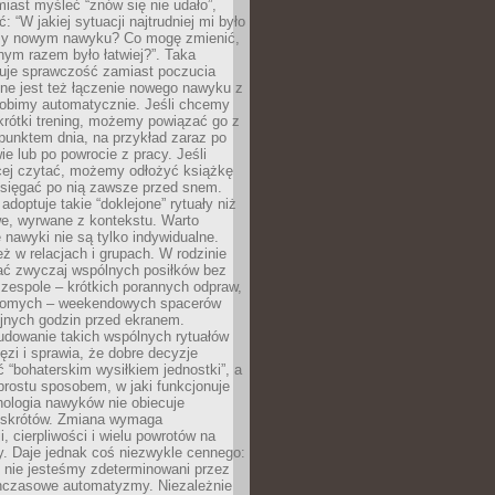
iast myśleć “znów się nie udało”,
ć: “W jakiej sytuacji najtrudniej mi było
zy nowym nawyku? Co mogę zmienić,
ym razem było łatwiej?”. Taka
uje sprawczość zamiast poczucia
ne jest też łączenie nowego nawyku z
robimy automatycznie. Jeśli chcemy
krótki trening, możemy powiązać go z
punktem dnia, na przykład zaraz po
ie lub po powrocie z pracy. Jeśli
ej czytać, możemy odłożyć książkę
 sięgać po nią zawsze przed snem.
adoptuje takie “doklejone” rytuały niż
we, wyrwane z kontekstu. Warto
 nawyki nie są tylko indywidualne.
eż w relacjach i grupach. W rodzinie
ć zwyczaj wspólnych posiłków bez
 zespole – krótkich porannych odpraw,
jomych – weekendowych spacerów
ejnych godzin przed ekranem.
dowanie takich wspólnych rytuałów
zi i sprawia, że dobre decyzje
ć “bohaterskim wysiłkiem jednostki”, a
 prostu sposobem, w jaki funkcjonuje
hologia nawyków nie obiecuje
skrótów. Zmiana wymaga
, cierpliwości i wielu powrotów na
y. Daje jednak coś niezwykle cennego:
 nie jesteśmy zdeterminowani przez
hczasowe automatyzmy. Niezależnie