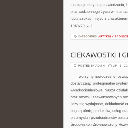
inspiracje dotyczące zwiedzania, hi
oraz codziennego życia w miastach
lubią szukać miejsc z charakterem
znanych […]
CATEGORIES:
ARTYKUŁY SPONS
CIEKAWOSTKI I 
POSTED BY ADMIN
LIP - 1 - 2
Tworzymy nowoczesne rozwiąz
dostarczając profesjonalne system
wysokociśnieniową. Nasza działaln
oraz rozwoju zaawansowanych rozw
liczy się wydajność, dokładność 
bogatą ofertę produktów, usług or
przemysłu i przedsiębiorstw posz
Środowisko i Zrównoważony Rozwó