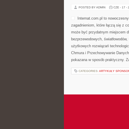
POSTED BY ADMIN
CZE - 17 -
Internat.com.pl to nowoczesn
zagadnieniom, które łączą się z c
może być przydatnym miejscem dla 
bezprzewodowych, światłowodów, 
użytkowych rozwiązań technologicz
Chmura i Przechowywanie Danych.
pokazana w sposób praktyczny. Zam
CATEGORIES:
ARTYKUŁY SPONS