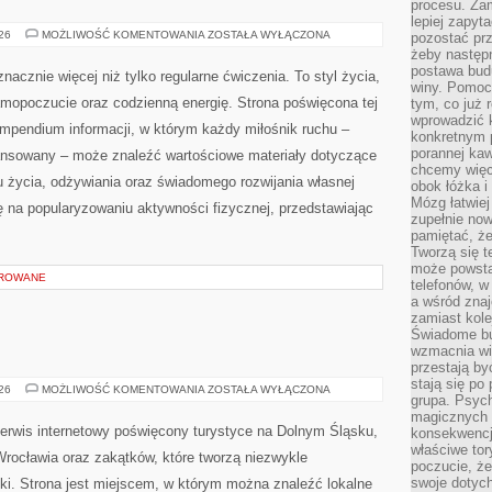
procesu. Zam
lepiej zapyta
FITNESS
026
MOŻLIWOŚĆ KOMENTOWANIA
ZOSTAŁA WYŁĄCZONA
pozostać pr
żeby następn
postawa bud
nacznie więcej niż tylko regularne ćwiczenia. To styl życia,
winy. Pomoc
amopoczucie oraz codzienną energię. Strona poświęcona tej
tym, co już 
wprowadzić 
pendium informacji, w którym każdy miłośnik ruchu –
konkretnym 
porannej kaw
ansowany – może znaleźć wartościowe materiały dotyczące
chcemy więc
u życia, odżywiania oraz świadomego rozwijania własnej
obok łóżka i
Mózg łatwiej 
ę na popularyzowaniu aktywności fizycznej, przedstawiając
zupełnie no
pamiętać, że
Tworzą się t
może powsta
OROWANE
telefonów, w
a wśród zna
zamiast kol
Świadome bu
wzmacnia wię
przestają by
stają się po
WAŁBRZYCH
026
MOŻLIWOŚĆ KOMENTOWANIA
ZOSTAŁA WYŁĄCZONA
grupa. Psyc
magicznych 
erwis internetowy poświęcony turystyce na Dolnym Śląsku,
konsekwencji
właściwe tor
ocławia oraz zakątków, które tworzą niezwykle
poczucie, że
swoje dotyc
ki. Strona jest miejscem, w którym można znaleźć lokalne