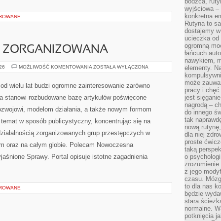
bodźca, ruty
wyjściowa – 
konkretna em
OROWANE
Rutyna to sa
dostajemy w
ucieczka od 
ogromną moc
C ZORGANIZOWANA
łańcuch aut
nawykiem, m
PRZESTĘPCZOŚC
026
MOŻLIWOŚĆ KOMENTOWANIA
ZOSTAŁA WYŁĄCZONA
elementy. Na
ZORGANIZOWANA
kompulsywni
może zauważ
od wielu lat budzi ogromne zainteresowanie zarówno
pracy i chęć
ona stanowi rozbudowane bazę artykułów poświęcone
jest sięgani
nagrodą – ch
ozwojowi, modelom działania, a także nowym formom
do innego św
tak naprawd
 temat w sposób publicystyczny, koncentrując się na
nową rutynę,
ziałalnością zorganizowanych grup przestępczych w
dla niej zdro
proste ćwicz
im oraz na całym globie. Polecam Nowoczesna
taką perspe
jaśnione Sprawy. Portal opisuje istotne zagadnienia
o psychologi
zrozumienie
z jego mody
czasu. Mózg l
to dla nas k
OROWANE
będzie wyda
stara ścieżk
normalne. W
potknięcia j