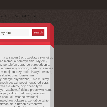
SCRIBE
FACEBOOK
TWITTER
 ma w swoim życiu zestaw czynności,
uje niemal automatycznie. Myjemy
y po telefon zaraz po przebudzeniu,
 w określony sposób, siadamy zawsze
m miejscu przy stole. Nawyki tworzą
szkielet dnia. Dzięki nim
 energię psychiczną – nie musimy
bnych decyzji podejmować od zera.
wia się wtedy, gdy część tych
ych zachowań działa przeciwko nam:
gać, szkodzi zdrowiu, relacjom,
 poczuciu własnej wartości.
 nawyków pokazuje, że każde takie
kłada się z trzech elementów: