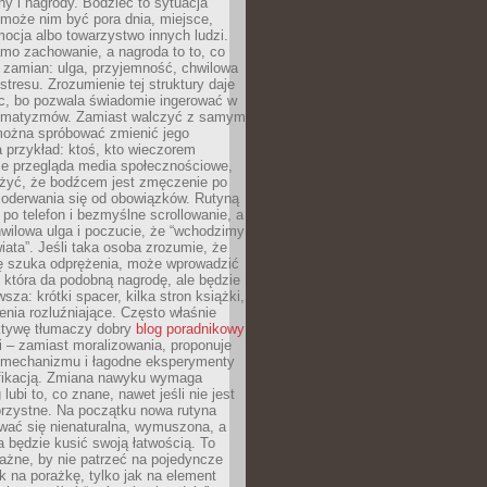
ny i nagrody. Bodziec to sytuacja
może nim być pora dnia, miejsce,
ocja albo towarzystwo innych ludzi.
mo zachowanie, a nagroda to to, co
 zamian: ulga, przyjemność, chwilowa
stresu. Zrozumienie tej struktury daje
, bo pozwala świadomie ingerować w
omatyzmów. Zamiast walczyć z samym
ożna spróbować zmienić jego
 przykład: ktoś, kto wieczorem
e przegląda media społecznościowe,
yć, że bodźcem jest zmęczenie po
 oderwania się od obowiązków. Rutyną
e po telefon i bezmyślne scrollowanie, a
wilowa ulga i poczucie, że “wchodzimy
iata”. Jeśli taka osoba zrozumie, że
ę szuka odprężenia, może wprowadzić
 która da podobną nagrodę, ale będzie
wsza: krótki spacer, kilka stron książki,
enia rozluźniające. Często właśnie
ktywę tłumaczy dobry
blog poradnikowy
i – zamiast moralizowania, proponuje
 mechanizmu i łagodne eksperymenty
fikacją. Zmiana nawyku wymaga
ubi to, co znane, nawet jeśli nie jest
orzystne. Na początku nowa rutyna
wać się nienaturalna, wymuszona, a
a będzie kusić swoją łatwością. To
ażne, by nie patrzeć na pojedyncze
ak na porażkę, tylko jak na element