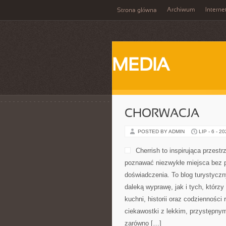
Archiwum
Interne
Strona główna
MEDIA
CHORWACJA
POSTED BY ADMIN
LIP - 6 - 2
Cherrish to inspirująca przestr
poznawać niezwykłe miejsca bez p
doświadczenia. To blog turystycz
daleką wyprawę, jak i tych, którzy 
kuchni, historii oraz codzienności
ciekawostki z lekkim, przystępn
zarówno […]