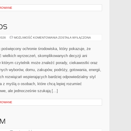
OROWANE
OS
CZYTELNICZY
 2026
MOŻLIWOŚĆ KOMENTOWANIA
ZOSTAŁA WYŁĄCZONA
GŁOS
 poświęcony ochronie środowiska, który pokazuje, że
ć wielkich wyrzeczeń, skomplikowanych decyzji ani
 którym czytelnik może znaleźć porady, ciekawostki oraz
nych wyborów, domu, zakupów, podróży, gotowania, energii,
ch rozwiązań wspierających bardziej odpowiedzialny styl
a z myślą o osobach, które chcą lepiej rozumieć
we, ale jednocześnie szukają […]
OROWANE
AM