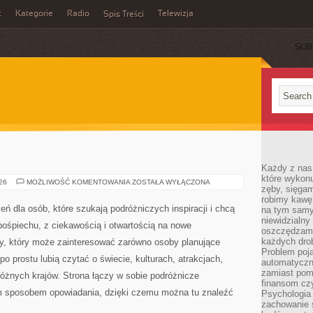
t
Kategorie
Radio
Telewizja
Spis Treści
SUB
Każdy z nas
które wykon
CHORWACJA
026
MOŻLIWOŚĆ KOMENTOWANIA
ZOSTAŁA WYŁĄCZONA
zęby, sięgam
robimy kawę
zeń dla osób, które szukają podróżniczych inspiracji i chcą
na tym samy
niewidzialny 
ośpiechu, z ciekawością i otwartością na nowe
oszczędzamy
każdych dro
ny, który może zainteresować zarówno osoby planujące
Problem poja
po prostu lubią czytać o świecie, kulturach, atrakcjach,
automatyczn
zamiast poma
 różnych krajów. Strona łączy w sobie podróżnicze
finansom czy
ym sposobem opowiadania, dzięki czemu można tu znaleźć
Psychologia
zachowanie s