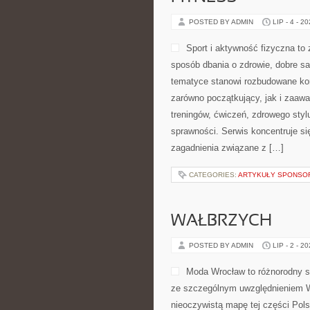
POSTED BY ADMIN
LIP - 4 - 2
Sport i aktywność fizyczna to z
sposób dbania o zdrowie, dobre s
tematyce stanowi rozbudowane kom
zarówno początkujący, jak i zaaw
treningów, ćwiczeń, zdrowego styl
sprawności. Serwis koncentruje si
zagadnienia związane z […]
CATEGORIES:
ARTYKUŁY SPONS
WAŁBRZYCH
POSTED BY ADMIN
LIP - 2 - 2
Moda Wrocław to różnorodny s
ze szczególnym uwzględnieniem Wr
nieoczywistą mapę tej części Pols