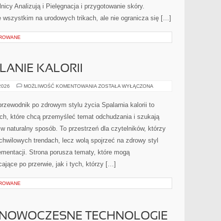
icy Analizują i Pielęgnacja i przygotowanie skóry.
 wszystkim na urodowych trikach, ale nie ogranicza się […]
OROWANE
LANIE KALORII
TRENINGI
 2026
MOŻLIWOŚĆ KOMENTOWANIA
ZOSTAŁA WYŁĄCZONA
NA
SPALANIE
KALORII
 przewodnik po zdrowym stylu życia Spalarnia kalorii to
ch, które chcą przemyśleć temat odchudzania i szukają
w naturalny sposób. To przestrzeń dla czytelników, którzy
 chwilowych trendach, lecz wolą spojrzeć na zdrowy styl
ementacji. Strona porusza tematy, które mogą
jące po przerwie, jak i tych, którzy […]
OROWANE
 NOWOCZESNE TECHNOLOGIE