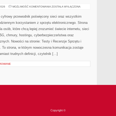
ŚWIATŁOWODY
 2026
MOŻLIWOŚĆ KOMENTOWANIA
ZOSTAŁA WYŁĄCZONA
I
NOWOCZESNE
TECHNOLOGIE
y cyfrowy przewodnik poświęcony sieci oraz wszystkim
odziennym korzystaniem z sprzętu elektronicznego. Strona
osób, które chcą lepiej zrozumieć świecie internetu, sieci
5G, chmury, hostingu, cyberbezpieczeństwa oraz
nych. Nowości na stronie: Testy i Recenzje Sprzętu i
 To strona, w którym nowoczesna komunikacja zostaje
iast trudnych definicji, czytelnik […]
OROWANE
Copyright ©