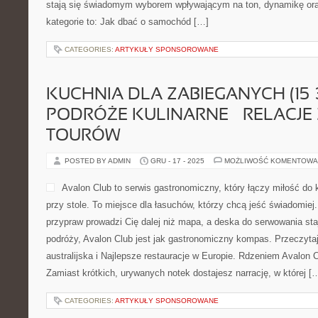
stają się świadomym wyborem wpływającym na ton, dynamikę or
kategorie to: Jak dbać o samochód […]
CATEGORIES:
ARTYKUŁY SPONSOROWANE
KUCHNIA DLA ZABIEGANYCH (15–3
PODRÓŻE KULINARNE – RELACJE
TOURÓW
POSTED BY ADMIN
GRU - 17 - 2025
MOŻLIWOŚĆ KOMENTOWA
Avalon Club to serwis gastronomiczny, który łączy miłość do
przy stole. To miejsce dla łasuchów, którzy chcą jeść świadomiej.
przypraw prowadzi Cię dalej niż mapa, a deska do serwowania st
podróży, Avalon Club jest jak gastronomiczny kompas. Przeczyta
australijska i Najlepsze restauracje w Europie. Rdzeniem Avalon 
Zamiast krótkich, urywanych notek dostajesz narrację, w której [
CATEGORIES:
ARTYKUŁY SPONSOROWANE