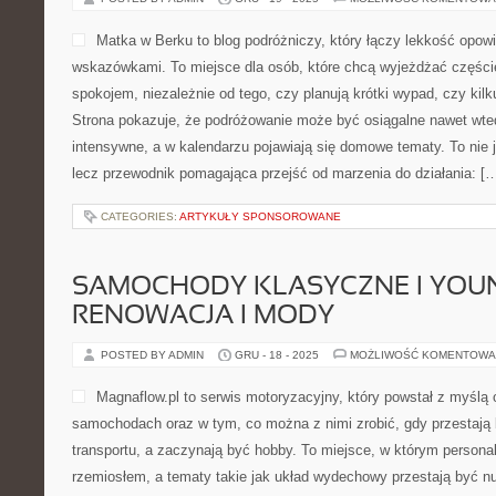
Matka w Berku to blog podróżniczy, który łączy lekkość opow
wskazówkami. To miejsce dla osób, które chcą wyjeżdżać częście
spokojem, niezależnie od tego, czy planują krótki wypad, czy ki
Strona pokazuje, że podróżowanie może być osiągalne nawet wted
intensywne, a w kalendarzu pojawiają się domowe tematy. To nie je
lecz przewodnik pomagająca przejść od marzenia do działania: [
CATEGORIES:
ARTYKUŁY SPONSOROWANE
SAMOCHODY KLASYCZNE I YOUN
RENOWACJA I MODY
POSTED BY ADMIN
GRU - 18 - 2025
MOŻLIWOŚĆ KOMENTOWA
Magnaflow.pl to serwis motoryzacyjny, który powstał z myśl
samochodach oraz w tym, co można z nimi zrobić, gdy przestają 
transportu, a zaczynają być hobby. To miejsce, w którym personal
rzemiosłem, a tematy takie jak układ wydechowy przestają być 