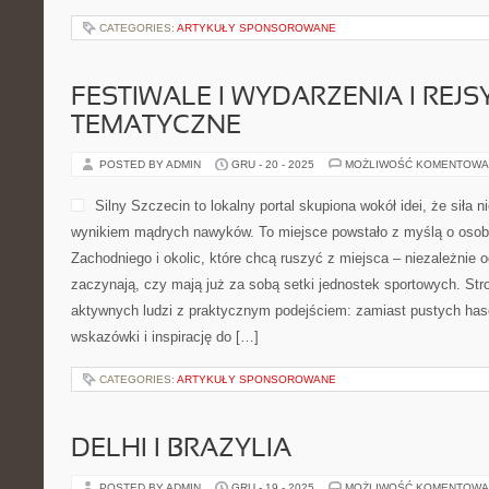
CATEGORIES:
ARTYKUŁY SPONSOROWANE
FESTIWALE I WYDARZENIA I REJS
TEMATYCZNE
POSTED BY ADMIN
GRU - 20 - 2025
MOŻLIWOŚĆ KOMENTOWA
Silny Szczecin to lokalny portal skupiona wokół idei, że siła n
wynikiem mądrych nawyków. To miejsce powstało z myślą o osob
Zachodniego i okolic, które chcą ruszyć z miejsca – niezależnie o
zaczynają, czy mają już za sobą setki jednostek sportowych. Str
aktywnych ludzi z praktycznym podejściem: zamiast pustych hase
wskazówki i inspirację do […]
CATEGORIES:
ARTYKUŁY SPONSOROWANE
DELHI I BRAZYLIA
POSTED BY ADMIN
GRU - 19 - 2025
MOŻLIWOŚĆ KOMENTOWA