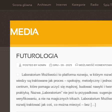
Archiwum
Internet
Kategorie
Radio
Strona główna
Spis T
MEDIA
FUTUROLOGIA
POSTED BY ADMIN
GRU - 28 - 2025
MOŻLIWOŚĆ KOMENTOWA
Laboratorium Możliwości to platforma rozwoju, w którym rozwó
wiedzy są traktowane jak proces – spokojny, metodyczny i jednoc
centrum, które pomaga uczyć się mądrzej, budować nawyki i twor
praktyką. Nazwa „Laboratorium” nie jest tu przypadkowa: sugeruje
weryfikowaniu, a nie na magicznych trikach. Laboratorium Możliw
rozwój traktować jak coś, co można mierzyć – bez […]