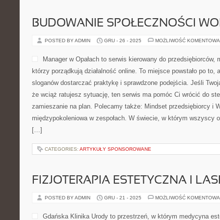
BUDOWANIE SPOŁECZNOŚCI WO
POSTED BY ADMIN
GRU - 26 - 2025
MOŻLIWOŚĆ KOMENTOWA
Manager w Opałach to serwis kierowany do przedsiębiorców, 
którzy porządkują działalność online. To miejsce powstało po to
sloganów dostarczać praktykę i sprawdzone podejścia. Jeśli Twoja
że wciąż ratujesz sytuację, ten serwis ma pomóc Ci wrócić do ste
zamieszanie na plan. Polecamy także: Mindset przedsiębiorcy i 
międzypokoleniowa w zespołach. W świecie, w którym wszyscy o
[…]
CATEGORIES:
ARTYKUŁY SPONSOROWANE
FIZJOTERAPIA ESTETYCZNA I LA
POSTED BY ADMIN
GRU - 21 - 2025
MOŻLIWOŚĆ KOMENTOWA
Gdańska Klinika Urody to przestrzeń, w którym medycyna est