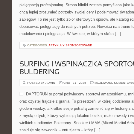
pielęgnacją profesjonalną. Strona kliniki została pomyślana jako
chcą lepiej zrozumieć potrzeby swojej cery i podejmować świad
zabiegów. To nie jest tylko zbiór ofertowych opisów, ale katalog roz
dopasować pielęgnację do realnych potrzeb. Nowości na stronie t
modelowanie i pielęgnacja. W świecie, w którym skóra […]
CATEGORIES:
ARTYKUŁY SPONSOROWANE
SURFING I WSPINACZKA SPORTO
BULDERING
POSTED BY ADMIN
GRU - 21 - 2025
MOŻLIWOŚĆ KOMENTOWA
DAPTORUN to portal poświęcony sportowi amatorskiemu, mn
oraz czystej frajdzie z grania. To przestrzeń, w której codzienna
głodem wiedzy, a krótkie sesje potrafią zamienić się w historię z
z myślą o tych, którzy wybierają lokalne boiska, małe zawody i 
wielkich stadionów. Polecamy: Snooker i MMA (Mixed Martial A
znajduje się zawodnik – entuzjasta – który […]