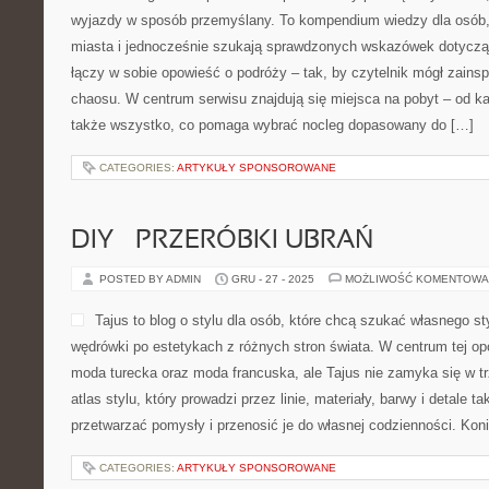
wyjazdy w sposób przemyślany. To kompendium wiedzy dla osób
miasta i jednocześnie szukają sprawdzonych wskazówek dotyczą
łączy w sobie opowieść o podróży – tak, by czytelnik mógł zains
chaosu. W centrum serwisu znajdują się miejsca na pobyt – od k
także wszystko, co pomaga wybrać nocleg dopasowany do […]
CATEGORIES:
ARTYKUŁY SPONSOROWANE
DIY – PRZERÓBKI UBRAŃ
POSTED BY ADMIN
GRU - 27 - 2025
MOŻLIWOŚĆ KOMENTOWA
Tajus to blog o stylu dla osób, które chcą szukać własnego sty
wędrówki po estetykach z różnych stron świata. W centrum tej opo
moda turecka oraz moda francuska, ale Tajus nie zamyka się w tr
atlas stylu, który prowadzi przez linie, materiały, barwy i detale t
przetwarzać pomysły i przenosić je do własnej codzienności. Kon
CATEGORIES:
ARTYKUŁY SPONSOROWANE