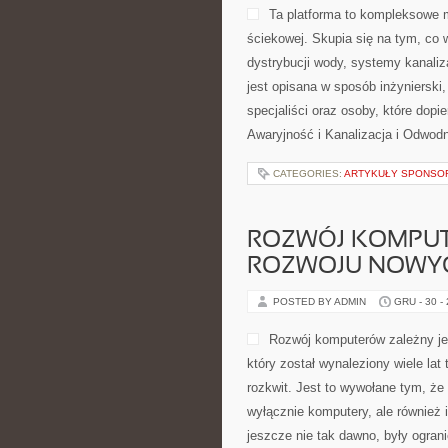
Ta platforma to kompleksowe m
ściekowej. Skupia się na tym, co 
dystrybucji wody, systemy kanali
jest opisana w sposób inżynierski,
specjaliści oraz osoby, które dop
Awaryjność i Kanalizacja i Odwod
CATEGORIES:
ARTYKUŁY SPONS
ROZWÓJ KOMPUT
ROZWOJU NOWYC
POSTED BY ADMIN
GRU - 30 -
Rozwój komputerów zależny jes
który został wynaleziony wiele la
rozkwit. Jest to wywołane tym, że 
wyłącznie komputery, ale również
jeszcze nie tak dawno, były ogran