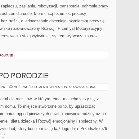
zapleczu, zasilaniu, robotyzacji, transporcie, ochronie pracy
zestrzeń dla osób, które chcą rozumieć procesy
ez treści, a jednocześnie doceniają inżynierską precyzję.
wiska i Zrównoważony Rozwój i Przemysł Motoryzacyjny
teresowania stoją wytwórnie, system wytwarzania oraz
OROWANE
 PO PORODZIE
MAMA
2026
MOŻLIWOŚĆ KOMENTOWANIA
ZOSTAŁA WYŁĄCZONA
W
CIĄŻY
I
ortal dla rodziców, w którym temat malucha łączy się z
PO
PORODZIE
em domu. To miejsce stworzone po to, by upraszczać
óre narastają od pierwszych chwil planowania rodziny aż po
nie i dieta dziecka i Rozwój emocjonalny i społeczny. W
zyli duet, który buduje relację każdego dnia. Przedszkole76
[…]