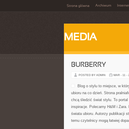
Archiwum
Interne
Strona główna
MEDIA
BURBERRY
POSTED BY ADMIN
MAR - 11 -
Blog o stylu to miejsce, w kt
ubioru na co dzień. Strona pralni
chcą śledzić świat stylu. To port
inspiracje. Polecamy H&M i Zara.
świata ubioru. Autorzy publikacji 
temu czytelnicy mogą łatwiej dop