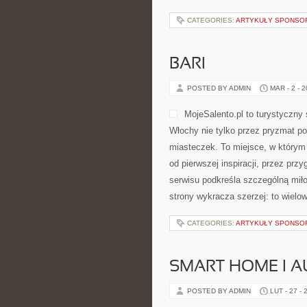
CATEGORIES:
ARTYKUŁY SPONS
BARI
POSTED BY ADMIN
MAR - 2 - 
MojeSalento.pl to turystyczny
Włochy nie tylko przez pryzmat po
miasteczek. To miejsce, w którym
od pierwszej inspiracji, przez pr
serwisu podkreśla szczególną miłoś
strony wykracza szerzej: to wiel
CATEGORIES:
ARTYKUŁY SPONS
SMART HOME I 
POSTED BY ADMIN
LUT - 27 - 