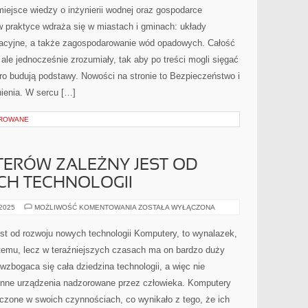
AUTOMATYKA
iejsce wiedzy o inżynierii wodnej oraz gospodarce
ENERGETYCZNA
w praktyce wdraża się w miastach i gminach: układy
zacyjne, a także zagospodarowanie wód opadowych. Całość
 ale jednocześnie zrozumiały, tak aby po treści mogli sięgać
iero budują podstawy. Nowości na stronie to Bezpieczeństwo i
nienia. W sercu […]
OROWANE
ERÓW ZALEŻNY JEST OD
H TECHNOLOGII
ROZWÓJ
 2025
MOŻLIWOŚĆ KOMENTOWANIA
ZOSTAŁA WYŁĄCZONA
KOMPUTERÓW
ZALEŻNY
JEST
t od rozwoju nowych technologii Komputery, to wynalazek,
OD
ROZWOJU
t temu, lecz w teraźniejszych czasach ma on bardzo duży
NOWYCH
TECHNOLOGII
wzbogaca się cała dziedzina technologii, a więc nie
 inne urządzenia nadzorowane przez człowieka. Komputery
iczone w swoich czynnościach, co wynikało z tego, że ich