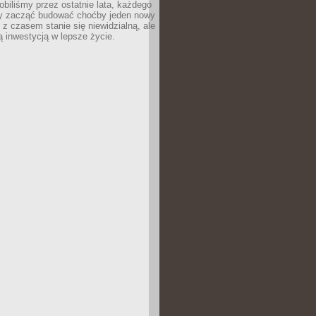
robiliśmy przez ostatnie lata, każdego
 zacząć budować choćby jeden nowy
 z czasem stanie się niewidzialną, ale
ą inwestycją w lepsze życie.