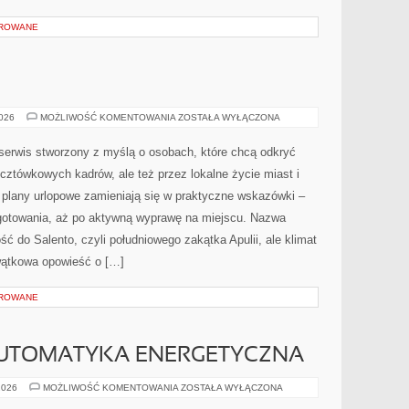
OROWANE
BARI
2026
MOŻLIWOŚĆ KOMENTOWANIA
ZOSTAŁA WYŁĄCZONA
 serwis stworzony z myślą o osobach, które chcą odkryć
cztówkowych kadrów, ale też przez lokalne życie miast i
 plany urlopowe zamieniają się w praktyczne wskazówki –
zygotowania, aż po aktywną wyprawę na miejscu. Nazwa
ć do Salento, czyli południowego zakątka Apulii, ale klimat
owątkowa opowieść o […]
OROWANE
AUTOMATYKA ENERGETYCZNA
SMART
2026
MOŻLIWOŚĆ KOMENTOWANIA
ZOSTAŁA WYŁĄCZONA
HOME
I