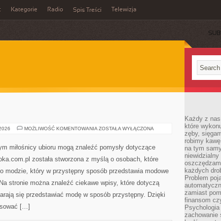
t
Kategorie
Radio
Telewizja
Spis Treści
SUB
Każdy z nas
które wykon
BURBERRY
 2026
MOŻLIWOŚĆ KOMENTOWANIA
ZOSTAŁA WYŁĄCZONA
zęby, sięgam
robimy kawę
órym miłośnicy ubioru mogą znaleźć pomysły dotyczące
na tym samy
niewidzialny 
afoka.com.pl została stworzona z myślą o osobach, które
oszczędzamy
każdych dro
al o modzie, który w przystępny sposób przedstawia modowe
Problem poja
 Na stronie można znaleźć ciekawe wpisy, które dotyczą
automatyczn
zamiast poma
starają się przedstawiać modę w sposób przystępny. Dzięki
finansom czy
asować […]
Psychologia
zachowanie s