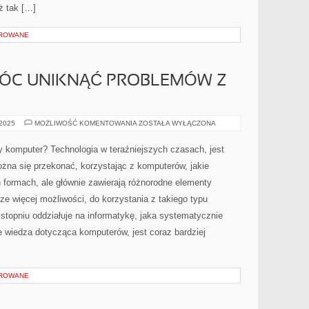
ż tak […]
OROWANE
MÓC UNIKNĄĆ PROBLEMÓW Z
CO
 2025
MOŻLIWOŚĆ KOMENTOWANIA
ZOSTAŁA WYŁĄCZONA
ROBIĆ,
ABY
MÓC
 komputer? Technologia w teraźniejszych czasach, jest
UNIKNĄĆ
PROBLEMÓW
żna się przekonać, korzystając z komputerów, jakie
Z
KOMPUTEREM?
 formach, ale głównie zawierają różnorodne elementy
ze więcej możliwości, do korzystania z takiego typu
stopniu oddziałuje na informatykę, jaka systematycznie
e wiedza dotycząca komputerów, jest coraz bardziej
OROWANE