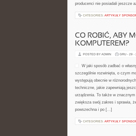
producenci nie posiadali jeszcze a
CATEGORIES:
ARTYKUŁY SPONS
CO ROBIĆ, ABY 
KOMPUTEREM?
POSTED BY ADMIN
GRU - 29 -
W jaki sposób zadbać o własny
szczególnie rozwinięta, o czym mo
występują obecnie w różnorodnych
techniczne, jakie zapewniają jeszc
urządzenia. To także w znacznym 
zwiększa swój zakres i sprawia, ż
powszechna i po […]
CATEGORIES:
ARTYKUŁY SPONS