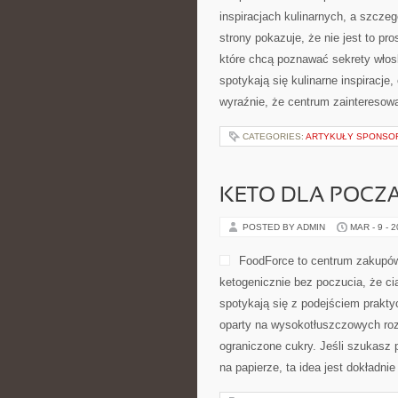
inspiracjach kulinarnych, a szcze
strony pokazuje, że nie jest to pr
które chcą poznawać sekrety włosk
spotykają się kulinarne inspiracje,
wyraźnie, że centrum zainteresowa
CATEGORIES:
ARTYKUŁY SPONS
KETO DLA POCZ
POSTED BY ADMIN
MAR - 9 - 
FoodForce to centrum zakupów 
ketogenicznie bez poczucia, że ci
spotykają się z podejściem prakty
oparty na wysokotłuszczowych ro
ograniczone cukry. Jeśli szukasz pr
na papierze, ta idea jest dokładni