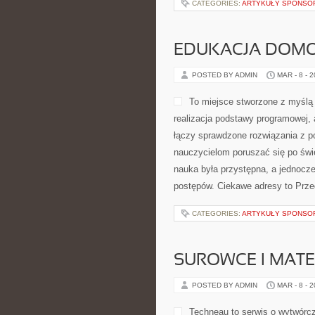
CATEGORIES:
ARTYKUŁY SPONS
EDUKACJA DOMO
POSTED BY ADMIN
MAR - 8 - 
To miejsce stworzone z myślą o
realizacja podstawy programowej,
łączy sprawdzone rozwiązania z p
nauczycielom poruszać się po świ
nauka była przystępna, a jednocze
postępów. Ciekawe adresy to Przed
CATEGORIES:
ARTYKUŁY SPONS
SUROWCE I MAT
POSTED BY ADMIN
MAR - 8 - 
Techneau to serwis o wytwórcz