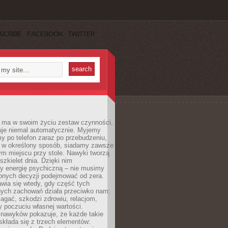
SCRIBE
FACEBOOK
TWITTER
 ma w swoim życiu zestaw czynności,
uje niemal automatycznie. Myjemy
y po telefon zaraz po przebudzeniu,
 w określony sposób, siadamy zawsze
m miejscu przy stole. Nawyki tworzą
szkielet dnia. Dzięki nim
 energię psychiczną – nie musimy
bnych decyzji podejmować od zera.
wia się wtedy, gdy część tych
ych zachowań działa przeciwko nam:
gać, szkodzi zdrowiu, relacjom,
 poczuciu własnej wartości.
 nawyków pokazuje, że każde takie
kłada się z trzech elementów: