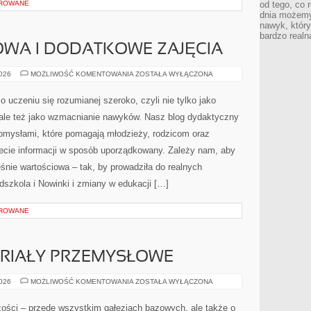
OROWANE
od tego, co 
dnia możemy
nawyk, który
bardzo realn
WA I DODATKOWE ZAJĘCIA
EDUKACJA
2026
MOŻLIWOŚĆ KOMENTOWANIA
ZOSTAŁA WYŁĄCZONA
DOMOWA
I
DODATKOWE
 uczeniu się rozumianej szeroko, czyli nie tylko jako
ZAJĘCIA
 ale też jako wzmacnianie nawyków. Nasz blog dydaktyczny
omysłami, które pomagają młodzieży, rodzicom oraz
ecie informacji w sposób uporządkowany. Zależy nam, aby
śnie wartościowa – tak, by prowadziła do realnych
szkola i Nowinki i zmiany w edukacji […]
OROWANE
ERIAŁY PRZEMYSŁOWE
SUROWCE
2026
MOŻLIWOŚĆ KOMENTOWANIA
ZOSTAŁA WYŁĄCZONA
I
MATERIAŁY
PRZEMYSŁOWE
ości – przede wszystkim gałęziach bazowych, ale także o