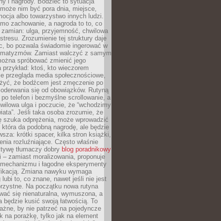
ny i nagrody. Bodziec to sytuacja
może nim być pora dnia, miejsce,
ocja albo towarzystwo innych ludzi.
mo zachowanie, a nagroda to to, co
 zamian: ulga, przyjemność, chwilowa
stresu. Zrozumienie tej struktury daje
, bo pozwala świadomie ingerować w
omatyzmów. Zamiast walczyć z samym
ożna spróbować zmienić jego
 przykład: ktoś, kto wieczorem
e przegląda media społecznościowe,
yć, że bodźcem jest zmęczenie po
 oderwania się od obowiązków. Rutyną
e po telefon i bezmyślne scrollowanie, a
wilowa ulga i poczucie, że “wchodzimy
iata”. Jeśli taka osoba zrozumie, że
ę szuka odprężenia, może wprowadzić
 która da podobną nagrodę, ale będzie
wsza: krótki spacer, kilka stron książki,
enia rozluźniające. Często właśnie
ktywę tłumaczy dobry
blog poradnikowy
i – zamiast moralizowania, proponuje
 mechanizmu i łagodne eksperymenty
fikacją. Zmiana nawyku wymaga
ubi to, co znane, nawet jeśli nie jest
orzystne. Na początku nowa rutyna
wać się nienaturalna, wymuszona, a
a będzie kusić swoją łatwością. To
ażne, by nie patrzeć na pojedyncze
ak na porażkę, tylko jak na element