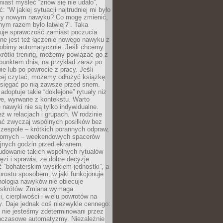
iast myśleć “znów się nie udało”,
ć: “W jakiej sytuacji najtrudniej mi było
zy nowym nawyku? Co mogę zmienić,
ym razem było łatwiej?”. Taka
uje sprawczość zamiast poczucia
ne jest też łączenie nowego nawyku z
robimy automatycznie. Jeśli chcemy
krótki trening, możemy powiązać go z
punktem dnia, na przykład zaraz po
ie lub po powrocie z pracy. Jeśli
ej czytać, możemy odłożyć książkę
 sięgać po nią zawsze przed snem.
adoptuje takie “doklejone” rytuały niż
we, wyrwane z kontekstu. Warto
 nawyki nie są tylko indywidualne.
eż w relacjach i grupach. W rodzinie
ć zwyczaj wspólnych posiłków bez
 zespole – krótkich porannych odpraw,
jomych – weekendowych spacerów
ejnych godzin przed ekranem.
dowanie takich wspólnych rytuałów
zi i sprawia, że dobre decyzje
ć “bohaterskim wysiłkiem jednostki”, a
 prostu sposobem, w jaki funkcjonuje
hologia nawyków nie obiecuje
skrótów. Zmiana wymaga
, cierpliwości i wielu powrotów na
y. Daje jednak coś niezwykle cennego:
 nie jesteśmy zdeterminowani przez
hczasowe automatyzmy. Niezależnie