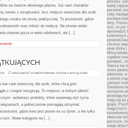
procesu. Zam
gólnie na świecie włoskiego placka. Już sam charakter
lepiej zapyta
pozostać pr
osty serwis z recepturami, lecz miejsce stworzone dla osób,
żeby następn
postawa bud
iego smaku od strony praktycznej. To przestrzeń, gdzie
winy. Pomoc
 ciekawostki oraz miłość do tradycji. Na stronie widać
tym, co już 
wprowadzić 
nia stanowi pizza w wielu odsłonach, ale […]
konkretnym 
porannej kaw
chcemy więc
OROWANE
obok łóżka i
Mózg łatwiej 
zupełnie no
pamiętać, że
ĄTKUJĄCYCH
Tworzą się t
może powsta
KETO
2026
MOŻLIWOŚĆ KOMENTOWANIA
ZOSTAŁA WYŁĄCZONA
telefonów, w
DLA
a wśród zna
POCZĄTKUJĄCYCH
zamiast kol
low carb stworzony dla osób, które chcą jeść
Świadome bu
ągle z czegoś rezygnują. To miejsce, w którym jakość
wzmacnia wię
przestają by
cznym: wybierasz produkty, które wspierają styl życia
stają się po
grupa. Psyc
związaniach, a jednocześnie pomagają utrzymać
magicznych 
zestrzeni, gdzie keto jest proste na co dzień, a nie tylko
konsekwencji
właściwe tor
e o tym. Nowe kategorie na […]
poczucie, że
swoje dotyc