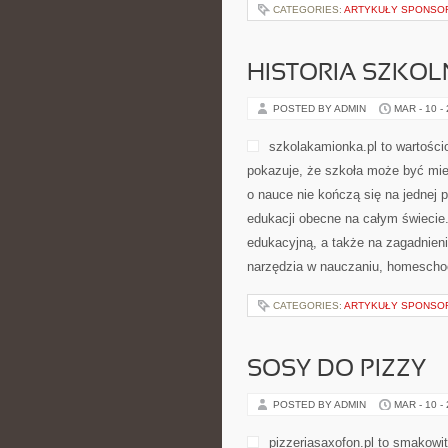
CATEGORIES:
ARTYKUŁY SPONS
HISTORIA SZKOL
POSTED BY ADMIN
MAR - 10 -
szkolakamionka.pl to wartości
pokazuje, że szkoła może być mie
o nauce nie kończą się na jednej 
edukacji obecne na całym świecie
edukacyjną, a także na zagadnien
narzędzia w nauczaniu, homeschoo
CATEGORIES:
ARTYKUŁY SPONS
SOSY DO PIZZY
POSTED BY ADMIN
MAR - 10 -
pizzeriasaxofon.pl to smakowit