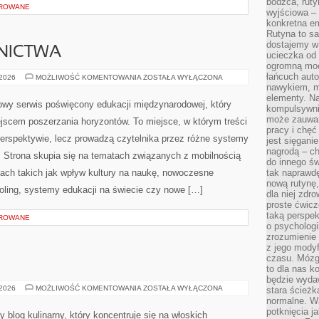
bodźca, ruty
OROWANE
wyjściowa – 
konkretna em
Rutyna to sa
dostajemy w
NICTWA
ucieczka od 
ogromną moc
łańcuch aut
HISTORIA
 2026
MOŻLIWOŚĆ KOMENTOWANIA
ZOSTAŁA WYŁĄCZONA
SZKOLNICTWA
nawykiem, m
elementy. Na
owy serwis poświęcony edukacji międzynarodowej, który
kompulsywni
może zauważ
jscem poszerzania horyzontów. To miejsce, w którym treści
pracy i chęć
perspektywie, lecz prowadzą czytelnika przez różne systemy
jest sięgani
nagrodą – ch
. Strona skupia się na tematach związanych z mobilnością
do innego św
iach takich jak wpływ kultury na naukę, nowoczesne
tak naprawd
nową rutynę,
ling, systemy edukacji na świecie czy nowe […]
dla niej zdro
proste ćwicz
taką perspe
OROWANE
o psychologi
zrozumienie
z jego mody
czasu. Mózg l
to dla nas k
będzie wyda
SOSY
 2026
MOŻLIWOŚĆ KOMENTOWANIA
ZOSTAŁA WYŁĄCZONA
stara ścieżk
DO
normalne. W
PIZZY
potknięcia j
y blog kulinarny, który koncentruje się na włoskich