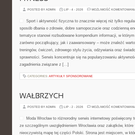
POSTED BY ADMIN
LIP - 4 - 2026
MOŻLIWOŚĆ KOMENTOWAN
Sport i aktywność fizyczna to znacznie więcej niż tylko regula
sposób dbania o zdrowie, dobre samopoczucie oraz codzienną ene
tematyce stanowi rozbudowane kompendium informacji, w którym 
zarówno początkujący, jak i zaawansowany – może znaleźć warto
treningów, ćwiczeń, zdrowego stylu życia, odżywiania oraz świad
sprawności. Serwis koncentruje się na popularyzowaniu aktywnośc
zagadnienia związane z […]
CATEGORIES:
ARTYKUŁY SPONSOROWANE
WAŁBRZYCH
POSTED BY ADMIN
LIP - 2 - 2026
MOŻLIWOŚĆ KOMENTOWAN
Moda Wrocław to różnorodny serwis internetowy poświęcony 
ze szczególnym uwzględnieniem Wrocławia oraz zakątków, które 
nieoczywistą mapę tej części Polski. Strona jest miejscem, w kt