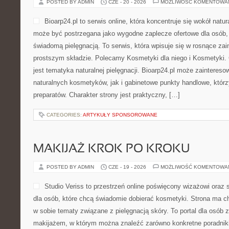
POSTED BY ADMIN
CZE - 20 - 2026
MOŻLIWOŚĆ KOMENTOWA
Bioarp24.pl to serwis online, która koncentruje się wokół natura
może być postrzegana jako wygodne zaplecze ofertowe dla osób, k
świadomą pielęgnacją. To serwis, która wpisuje się w rosnące z
prostszym składzie. Polecamy Kosmetyki dla niego i Kosmetyki
jest tematyka naturalnej pielęgnacji. Bioarp24.pl może zainteres
naturalnych kosmetyków, jak i gabinetowe punkty handlowe, któr
preparatów. Charakter strony jest praktyczny, […]
CATEGORIES:
ARTYKUŁY SPONSOROWANE
MAKIJAŻ KROK PO KROKU
POSTED BY ADMIN
CZE - 19 - 2026
MOŻLIWOŚĆ KOMENTOWA
Studio Veriss to przestrzeń online poświęcony wizażowi or
dla osób, które chcą świadomie dobierać kosmetyki. Strona ma ch
w sobie tematy związane z pielęgnacją skóry. To portal dla osób
makijażem, w którym można znaleźć zarówno konkretne poradniki,