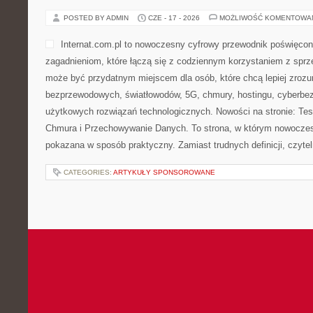
POSTED BY ADMIN
CZE - 17 - 2026
MOŻLIWOŚĆ KOMENTOWA
Internat.com.pl to nowoczesny cyfrowy przewodnik poświęcon
zagadnieniom, które łączą się z codziennym korzystaniem z sprzę
może być przydatnym miejscem dla osób, które chcą lepiej zrozum
bezprzewodowych, światłowodów, 5G, chmury, hostingu, cyberbe
użytkowych rozwiązań technologicznych. Nowości na stronie: Test
Chmura i Przechowywanie Danych. To strona, w którym nowoczes
pokazana w sposób praktyczny. Zamiast trudnych definicji, czytel
CATEGORIES:
ARTYKUŁY SPONSOROWANE