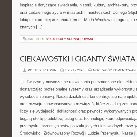
inspiracje dotyczące zwiedzania, historii, kultury, architektury, pr
oraz codziennego życia w miastach i miasteczkach Dolnego Śląska
lubią szukać miejsc z charakterem. Moda Wrocław nie ogranicza s
znanych […]
CATEGORIES:
ARTYKUŁY SPONSOROWANE
CIEKAWOSTKI I GIGANTY ŚWIATA
POSTED BY ADMIN
LIP - 1 - 2026
MOŻLIWOŚĆ KOMENTOWAN
Tworzymy nowoczesne rozwiązania przeznaczone dla sektor
dostarczając profesjonalne systemy oraz urządzenia wykorzystuj
wysokociśnieniową. Nasza działalność koncentruje się na projekto
oraz rozwoju zaawansowanych rozwiązań, które znajdują zastoso
liczy się wydajność, dokładność oraz pewność wykonywanych pro
bogatą ofertę produktów, usług oraz technologii, które odpowiad
przemysłu i przedsiębiorstw poszukujących niezawodnych rozwi
Środowisko i Zrównoważony Rozwój i Ludzie Przemysłu. Nasza [