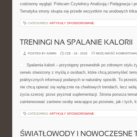
codzienny wygląd. Polecam Czytelnicy Analizują i Pielęgnacja i p
Tematyka strony skupia się przede wszystkim na urodowych trikac
CATEGORIES:
ARTYKUŁY SPONSOROWANE
TRENINGI NA SPALANIE KALORII
POSTED BY ADMIN
CZE - 18 - 2026
MOŻLIWOŚĆ KOMENTOWA
Spalarnia kalorii – przystępny przewodnik po zdrowym stylu życ
serwis stworzony z myślą o osobach, które chcą przemyśleć tema
praktycznych informacji podanych w naturalny sposób. To przestrz
nie chcą opierać się wyłącznie na chwilowych trendach, lecz wolą
życia szerzej: przez pryzmat suplementacji. Strona porusza tema
zainteresować zarówno osoby wracające po przerwie, jak i tych, k
CATEGORIES:
ARTYKUŁY SPONSOROWANE
ŚWIATŁOWODY I NOWOCZESNE 