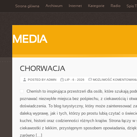
Archiwum
Internet
Kategorie
Radio
Strona główna
Spis T
MEDIA
CHORWACJA
POSTED BY ADMIN
LIP - 6 - 2026
MOŻLIWOŚĆ KOMENTOWAN
Cherrish to inspirująca przestrzeń dla osób, które szukają podr
poznawać niezwykłe miejsca bez pośpiechu, z ciekawością i otwa
doświadczenia. To blog turystyczny, który może zainteresować z
daleką wyprawę, jak i tych, którzy po prostu lubią czytać o świecie
kuchni, historii oraz codzienności różnych krajów. Strona łączy w
ciekawostki z lekkim, przystępnym sposobem opowiadania, dzię
zarówno […]