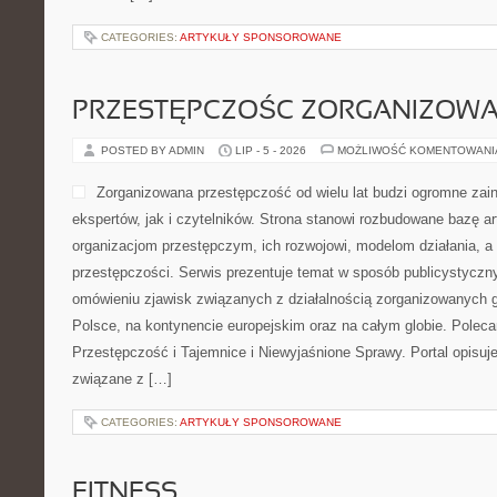
CATEGORIES:
ARTYKUŁY SPONSOROWANE
PRZESTĘPCZOŚC ZORGANIZOW
POSTED BY ADMIN
LIP - 5 - 2026
MOŻLIWOŚĆ KOMENTOWAN
Zorganizowana przestępczość od wielu lat budzi ogromne zai
ekspertów, jak i czytelników. Strona stanowi rozbudowane bazę a
organizacjom przestępczym, ich rozwojowi, modelom działania, 
przestępczości. Serwis prezentuje temat w sposób publicystyczny
omówieniu zjawisk związanych z działalnością zorganizowanych 
Polsce, na kontynencie europejskim oraz na całym globie. Pol
Przestępczość i Tajemnice i Niewyjaśnione Sprawy. Portal opisuje
związane z […]
CATEGORIES:
ARTYKUŁY SPONSOROWANE
FITNESS