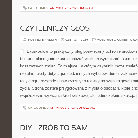
CATEGORIES:
ARTYKUŁY SPONSOROWANE
CZYTELNICZY GŁOS
POSTED BY ADMIN
CZE - 27 - 2026
MOŻLIWOŚĆ KOMENTOWA
Ekos-Sułów to praktyczny blog poświęcony ochronie środowisk
troska o planetę nie musi oznaczać wielkich wyrzeczeń, skompli
kosztownych zmian. To miejsce, w którym czytelnik może znaleźć
rzetelne teksty dotyczące codziennych wyborów, domu, zakupów, p
recyklingu, przyrody i nowoczesnych rozwiązań wspierających bar
życia. Strona została przygotowana z myślą o osobach, które chc
współczesne wyzwania środowiskowe, ale jednocześnie szukają 
CATEGORIES:
ARTYKUŁY SPONSOROWANE
DIY – ZRÓB TO SAM