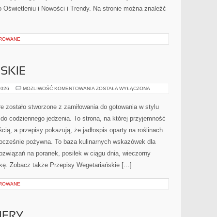
 Oświetleniu i Nowości i Trendy. Na stronie można znaleźć
OROWANE
SKIE
PRZEPISY
2026
MOŻLIWOŚĆ KOMENTOWANIA
ZOSTAŁA WYŁĄCZONA
WEGAŃSKIE
e zostało stworzone z zamiłowania do gotowania w stylu
do codziennego jedzenia. To strona, na której przyjemność
cią, a przepisy pokazują, że jadłospis oparty na roślinach
nocześnie pożywna. To baza kulinarnych wskazówek dla
ozwiązań na poranek, posiłek w ciągu dnia, wieczorny
skę. Zobacz także Przepisy Wegetariańskie […]
OROWANE
IERY