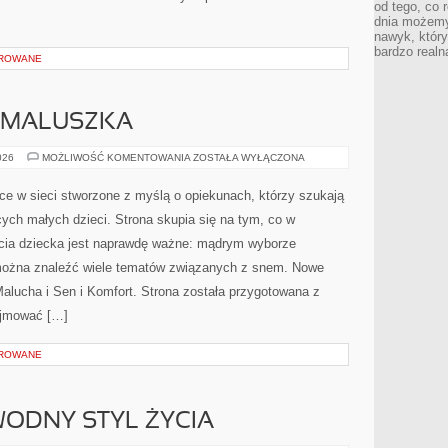
od tego, co 
dnia możemy
nawyk, który
bardzo realn
OROWANE
 MALUSZKA
WYPRAWKA
026
MOŻLIWOŚĆ KOMENTOWANIA
ZOSTAŁA WYŁĄCZONA
DLA
MALUSZKA
ce w sieci stworzone z myślą o opiekunach, którzy szukają
ych małych dzieci. Strona skupia się na tym, co w
ycia dziecka jest naprawdę ważne: mądrym wyborze
 można znaleźć wiele tematów związanych z snem. Nowe
 Malucha i Sen i Komfort. Strona została przygotowana z
ejmować […]
OROWANE
ODNY STYL ŻYCIA