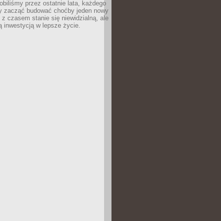
robiliśmy przez ostatnie lata, każdego
 zacząć budować choćby jeden nowy
 z czasem stanie się niewidzialną, ale
ą inwestycją w lepsze życie.