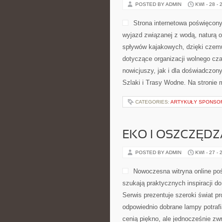
POSTED BY ADMIN
KWI - 28 - 
Strona internetowa poświęcony 
wyjazd związanej z wodą, naturą 
spływów kajakowych, dzięki czem
dotyczące organizacji wolnego cz
nowicjuszy, jak i dla doświadczon
Szlaki i Trasy Wodne. Na stronie 
CATEGORIES:
ARTYKUŁY SPONS
EKO I OSZCZĘDZA
POSTED BY ADMIN
KWI - 27 - 
Nowoczesna witryna online po
szukają praktycznych inspiracji d
Serwis prezentuje szeroki świat p
odpowiednio dobrane lampy potrafi
cenią piękno, ale jednocześnie zw