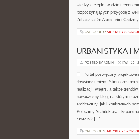
wiedzy o cieple, wodzie i regener
rozpoczynających przygodę z well
Zobacz także Akcesoria i Gadżety 
CATEGORIES:
ARTYKUŁY SPONS
URBANISTYKA I 
POSTED BY ADMIN
KWI - 15 - 
Portal poświęcony projektowani
doświadczeniem. Strona została s
realizacji, wnętrz, a także trendó
nowoczesny blog, na którym można
architektury, jak i konkretnych p
Polecamy Architektura Eksperyment
czytelnik […]
CATEGORIES:
ARTYKUŁY SPONS