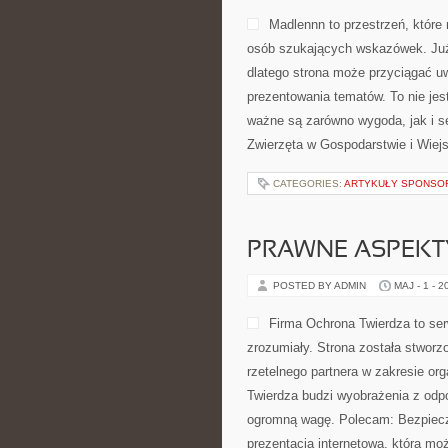
Madlennn to przestrzeń, które
osób szukających wskazówek. Już
dlatego strona może przyciągać uw
prezentowania tematów. To nie jest
ważne są zarówno wygoda, jak i s
Zwierzęta w Gospodarstwie i Wiejs
CATEGORIES:
ARTYKUŁY SPONS
PRAWNE ASPEKT
POSTED BY ADMIN
MAJ - 1 - 2
Firma Ochrona Twierdza to ser
zrozumiały. Strona została stworzo
rzetelnego partnera w zakresie o
Twierdza budzi wyobrażenia z odpo
ogromną wagę. Polecam: Bezpiecz
prezentacja internetowa, która m