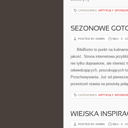
CATEGORIES:
ARTYKUŁY SPONS
SEZONOWE GOT
POSTED BY ADMIN
MAJ - 3 - 2
BibiBistro to punkt na kulinar
jakość. Strona internetowa przybli
nie tylko doprawione, ale również
odwiedzających, poszukujących lo
Przechowywania. Już od pierwszeg
przestrzeń stawia na prostotę poł
CATEGORIES:
ARTYKUŁY SPONS
WIEJSKA INSPIRA
POSTED BY ADMIN
MAJ - 3 - 2