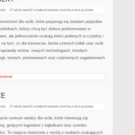
NOWOŚCI
2026
MOŻLIWOŚĆ KOMENTOWANIA
ZOSTAŁA WYŁĄCZONA
I
PREMIERY
rzestrzeń dla osób, które pasjonują się światem pojazdów.
ytelnikach, którzy chcą być dobrze poinformowani w
i, ale jednocześnie szukają treści podanych w czytelny i
 na tym, co dla kierowców, fanów czterech kółek oraz osób
naprawdę istotne: nowych technologiach, trendach
ogii, testach, porównaniach oraz codziennych zagadnieniach
OROWANE
CE
SAUNAWADOWICE
2026
MOŻLIWOŚĆ KOMENTOWANIA
ZOSTAŁA WYŁĄCZONA
azne centrum wiedzy dla osób, które interesują się
ą, gorącymi kąpielami z bąbelkami oraz szeroko
ci. To miejsce stworzone z myślą o osobach szukających