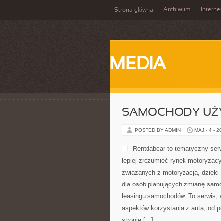
Archiwum
Interne
Strona główna
MEDIA
SAMOCHODY UŻ
POSTED BY ADMIN
MAJ - 4 - 2
Rentdabcar to tematyczny serw
lepiej zrozumieć rynek motoryzacy
związanych z motoryzacją, dzięki
dla osób planujących zmianę samoch
leasingu samochodów. To serwis,
aspektów korzystania z auta, od 
stronie […]