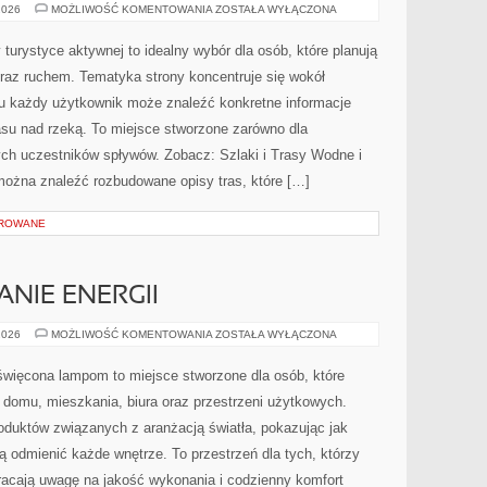
EKOPODRÓŻE
2026
MOŻLIWOŚĆ KOMENTOWANIA
ZOSTAŁA WYŁĄCZONA
–
WODNY
STYL
turystyce aktywnej to idealny wybór dla osób, które planują
ŻYCIA
oraz ruchem. Tematyka strony koncentruje się wokół
u każdy użytkownik może znaleźć konkretne informacje
asu nad rzeką. To miejsce stworzone zarówno dla
ych uczestników spływów. Zobacz: Szlaki i Trasy Wodne i
można znaleźć rozbudowane opisy tras, które […]
OROWANE
NIE ENERGII
EKO
2026
MOŻLIWOŚĆ KOMENTOWANIA
ZOSTAŁA WYŁĄCZONA
I
OSZCZĘDZANIE
ENERGII
święcona lampom to miejsce stworzone dla osób, które
o domu, mieszkania, biura oraz przestrzeni użytkowych.
roduktów związanych z aranżacją światła, pokazując jak
ą odmienić każde wnętrze. To przestrzeń dla tych, którzy
racają uwagę na jakość wykonania i codzienny komfort