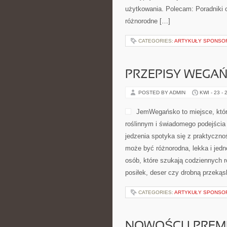
użytkowania. Polecam: Poradniki o
różnorodne […]
CATEGORIES:
ARTYKUŁY SPONS
PRZEPISY WEGAŃ
POSTED BY ADMIN
KWI - 23 - 
JemWegańsko to miejsce, któr
roślinnym i świadomego podejścia 
jedzenia spotyka się z praktycznoś
może być różnorodna, lekka i jed
osób, które szukają codziennych r
posiłek, deser czy drobną przeką
CATEGORIES:
ARTYKUŁY SPONS
NOWOŚCI I PREM