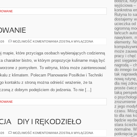
bodźca, ruty
wyjściowa – 
konkretna em
OROWANE
Rutyna to sa
dostajemy w
ucieczka od 
ogromną moc
OWANIE
łańcuch aut
nawykiem, m
SEZONOWE
026
MOŻLIWOŚĆ KOMENTOWANIA
ZOSTAŁA WYŁĄCZONA
elementy. Na
GOTOWANIE
kompulsywni
może zauważ
nej mapie, które przyciąga osobach wybierających codzienną
pracy i chęć
ża charakter bistro, w którym propozycje kulinarne mają być
jest sięgani
nagrodą – ch
 tworzone z pomysłem. To witryna, która może zainteresować
do innego św
tak naprawd
kalu z klimatem. Polecam Planowanie Posiłków i Techniki
nową rutynę,
o kontaktu z stroną można odnieść wrażenie, że ta
dla niej zdro
proste ćwicz
ączoną z dobrym podejściem do jedzenia. To nie […]
taką perspe
o psychologi
zrozumienie
OROWANE
z jego mody
czasu. Mózg l
to dla nas k
będzie wyda
CJA – DIY I RĘKODZIEŁO
stara ścieżk
normalne. W
WIEJSKA
026
MOŻLIWOŚĆ KOMENTOWANIA
ZOSTAŁA WYŁĄCZONA
potknięcia j
INSPIRACJA