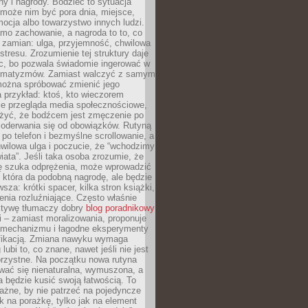
ny i nagrody. Bodziec to sytuacja
może nim być pora dnia, miejsce,
ocja albo towarzystwo innych ludzi.
mo zachowanie, a nagroda to to, co
 zamian: ulga, przyjemność, chwilowa
stresu. Zrozumienie tej struktury daje
, bo pozwala świadomie ingerować w
omatyzmów. Zamiast walczyć z samym
ożna spróbować zmienić jego
 przykład: ktoś, kto wieczorem
e przegląda media społecznościowe,
yć, że bodźcem jest zmęczenie po
 oderwania się od obowiązków. Rutyną
e po telefon i bezmyślne scrollowanie, a
wilowa ulga i poczucie, że “wchodzimy
iata”. Jeśli taka osoba zrozumie, że
ę szuka odprężenia, może wprowadzić
 która da podobną nagrodę, ale będzie
wsza: krótki spacer, kilka stron książki,
enia rozluźniające. Często właśnie
ktywę tłumaczy dobry
blog poradnikowy
i – zamiast moralizowania, proponuje
 mechanizmu i łagodne eksperymenty
fikacją. Zmiana nawyku wymaga
ubi to, co znane, nawet jeśli nie jest
orzystne. Na początku nowa rutyna
wać się nienaturalna, wymuszona, a
a będzie kusić swoją łatwością. To
ażne, by nie patrzeć na pojedyncze
ak na porażkę, tylko jak na element