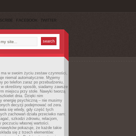
SCRIBE
FACEBOOK
TWITTER
 ma w swoim życiu zestaw czynności,
uje niemal automatycznie. Myjemy
y po telefon zaraz po przebudzeniu,
 w określony sposób, siadamy zawsze
m miejscu przy stole. Nawyki tworzą
szkielet dnia. Dzięki nim
 energię psychiczną – nie musimy
bnych decyzji podejmować od zera.
wia się wtedy, gdy część tych
ych zachowań działa przeciwko nam:
gać, szkodzi zdrowiu, relacjom,
 poczuciu własnej wartości.
 nawyków pokazuje, że każde takie
kłada się z trzech elementów: