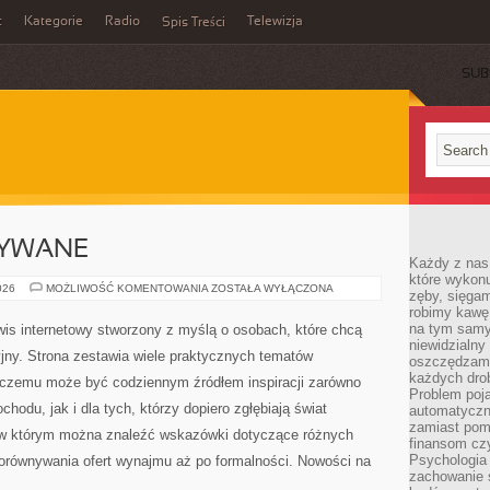
t
Kategorie
Radio
Telewizja
Spis Treści
SUB
YWANE
Każdy z nas
które wykon
SAMOCHODY
026
MOŻLIWOŚĆ KOMENTOWANIA
ZOSTAŁA WYŁĄCZONA
zęby, sięgam
UŻYWANE
robimy kawę
na tym samy
is internetowy stworzony z myślą o osobach, które chcą
niewidzialny 
jny. Strona zestawia wiele praktycznych tematów
oszczędzamy
każdych dro
 czemu może być codziennym źródłem inspiracji zarówno
Problem poja
odu, jak i dla tych, którzy dopiero zgłębiają świat
automatyczn
zamiast poma
 w którym można znaleźć wskazówki dotyczące różnych
finansom czy
Psychologia
porównywania ofert wynajmu aż po formalności. Nowości na
zachowanie s