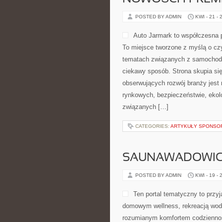
POSTED BY ADMIN
KWI - 21 - 
Auto Jarmark to współczesna p
To miejsce tworzone z myślą o cz
tematach związanych z samochodam
ciekawy sposób. Strona skupia się
obserwujących rozwój branży jest 
rynkowych, bezpieczeństwie, ekol
związanych […]
CATEGORIES:
ARTYKUŁY SPONS
SAUNAWADOWI
POSTED BY ADMIN
KWI - 19 - 
Ten portal tematyczny to przyj
domowym wellness, rekreacją wodn
rozumianym komfortem codziennoś