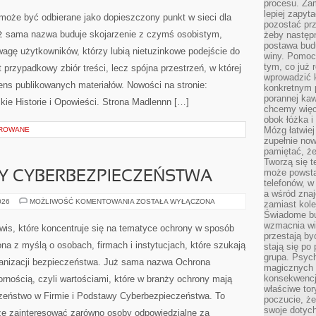
procesu. Zam
–
lepiej zapyta
DIY
 może być odbierane jako dopieszczony punkt w sieci dla
I
pozostać pr
RĘKODZIEŁO
 sama nazwa buduje skojarzenie z czymś osobistym,
żeby następn
postawa bud
agę użytkowników, którzy lubią nietuzinkowe podejście do
winy. Pomoc
tym, co już 
 przypadkowy zbiór treści, lecz spójna przestrzeń, w której
wprowadzić 
ens publikowanych materiałów. Nowości na stronie:
konkretnym 
porannej kaw
kie Historie i Opowieści. Strona Madlennn […]
chcemy więc
obok łóżka i
Mózg łatwiej 
OROWANE
zupełnie no
pamiętać, że
Tworzą się t
może powsta
Y CYBERBEZPIECZEŃSTWA
telefonów, w
a wśród zna
PRAWNE
026
MOŻLIWOŚĆ KOMENTOWANIA
ZOSTAŁA WYŁĄCZONA
zamiast kol
ASPEKTY
Świadome bu
CYBERBEZPIECZEŃSTWA
wzmacnia wię
wis, które koncentruje się na tematyce ochrony w sposób
przestają by
na z myślą o osobach, firmach i instytucjach, które szukają
stają się po
grupa. Psyc
rganizacji bezpieczeństwa. Już sama nazwa Ochrona
magicznych 
konsekwencji
rnością, czyli wartościami, które w branży ochrony mają
właściwe tor
eństwo w Firmie i Podstawy Cyberbezpieczeństwa. To
poczucie, że
swoje dotyc
oże zainteresować zarówno osoby odpowiedzialne za