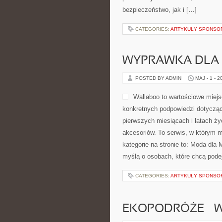
bezpieczeństwo, jak i […]
CATEGORIES:
ARTYKUŁY SPONS
WYPRAWKA DLA
POSTED BY ADMIN
MAJ - 1 - 2
Wallaboo to wartościowe miejs
konkretnych podpowiedzi dotycząc
pierwszych miesiącach i latach ż
akcesoriów. To serwis, w którym
kategorie na stronie to: Moda dla
myślą o osobach, które chcą pod
CATEGORIES:
ARTYKUŁY SPONS
EKOPODRÓŻE – W