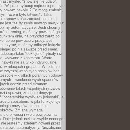
iast myśleć “znów się nie udało”,
ć: “W jakiej sytuacji najtrudniej mi było
zy nowym nawyku? Co mogę zmienić,
ym razem było łatwiej?”. Taka
uje sprawczość zamiast poczucia
ne jest też łączenie nowego nawyku z
robimy automatycznie. Jeśli chcemy
krótki trening, możemy powiązać go z
punktem dnia, na przykład zaraz po
ie lub po powrocie z pracy. Jeśli
ej czytać, możemy odłożyć książkę
 sięgać po nią zawsze przed snem.
adoptuje takie “doklejone” rytuały niż
we, wyrwane z kontekstu. Warto
 nawyki nie są tylko indywidualne.
eż w relacjach i grupach. W rodzinie
ć zwyczaj wspólnych posiłków bez
 zespole – krótkich porannych odpraw,
jomych – weekendowych spacerów
ejnych godzin przed ekranem.
dowanie takich wspólnych rytuałów
zi i sprawia, że dobre decyzje
ć “bohaterskim wysiłkiem jednostki”, a
 prostu sposobem, w jaki funkcjonuje
hologia nawyków nie obiecuje
skrótów. Zmiana wymaga
, cierpliwości i wielu powrotów na
y. Daje jednak coś niezwykle cennego:
 nie jesteśmy zdeterminowani przez
hczasowe automatyzmy. Niezależnie