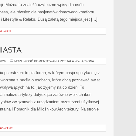
acji. Można tu znaleźć użyteczne wpisy dla osób
ness, ale również dla pasjonatów domowego komfortu.
i Lifestyle & Relaks. Dużą zaletą tego miejsca jest […]
OROWANE
MIASTA
URBANISTYKA
2026
MOŻLIWOŚĆ KOMENTOWANIA
ZOSTAŁA WYŁĄCZONA
I
MIASTA
u przestrzeni to platforma, w którym pasja spotyka się z
tworzona z myślą o osobach, które chcą poznawać świat
w wpływających na to, jak żyjemy na co dzień. To
 znaleźć artykuły dotyczące zarówno wielkich ikon
omysłów związanych z urządzaniem przestrzeni użytkowej.
alna i Poradnik dla Miłośników Architektury. Na stronie
OROWANE