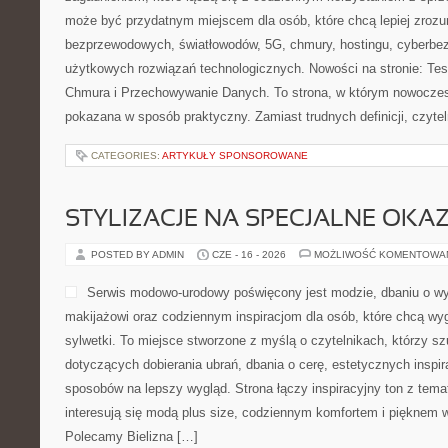
może być przydatnym miejscem dla osób, które chcą lepiej zrozum
bezprzewodowych, światłowodów, 5G, chmury, hostingu, cyberbe
użytkowych rozwiązań technologicznych. Nowości na stronie: Test
Chmura i Przechowywanie Danych. To strona, w którym nowoczes
pokazana w sposób praktyczny. Zamiast trudnych definicji, czytel
CATEGORIES:
ARTYKUŁY SPONSOROWANE
STYLIZACJE NA SPECJALNE OKAZ
POSTED BY ADMIN
CZE - 16 - 2026
MOŻLIWOŚĆ KOMENTOWA
Serwis modowo-urodowy poświęcony jest modzie, dbaniu o w
makijażowi oraz codziennym inspiracjom dla osób, które chcą wy
sylwetki. To miejsce stworzone z myślą o czytelnikach, którzy sz
dotyczących dobierania ubrań, dbania o cerę, estetycznych inspi
sposobów na lepszy wygląd. Strona łączy inspiracyjny ton z tema
interesują się modą plus size, codziennym komfortem i pięknem 
Polecamy Bielizna […]