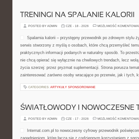
TRENINGI NA SPALANIE KALORII
POSTED BY ADMIN
CZE - 18 - 2026
MOŻLIWOŚĆ KOMENTOWA
Spalarnia kalorii – przystępny przewodnik po zdrowym stylu życ
serwis stworzony z myślą o osobach, które chcą przemyśleć tema
praktycznych informacji podanych w naturalny sposób. To przestrz
nie chcą opierać się wyłącznie na chwilowych trendach, lecz wolą
życia szerzej: przez pryzmat suplementacji. Strona porusza tema
zainteresować zarówno osoby wracające po przerwie, jak i tych, k
CATEGORIES:
ARTYKUŁY SPONSOROWANE
ŚWIATŁOWODY I NOWOCZESNE 
POSTED BY ADMIN
CZE - 17 - 2026
MOŻLIWOŚĆ KOMENTOWA
Internat.com.pl to nowoczesny cyfrowy przewodnik poświęcon
zagadnieniom, które łączą się z codziennym korzystaniem z sprzę