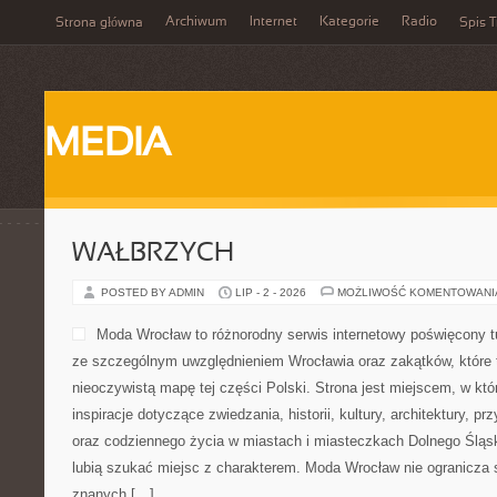
Archiwum
Internet
Kategorie
Radio
Strona główna
Spis T
MEDIA
WAŁBRZYCH
POSTED BY ADMIN
LIP - 2 - 2026
MOŻLIWOŚĆ KOMENTOWAN
Moda Wrocław to różnorodny serwis internetowy poświęcony 
ze szczególnym uwzględnieniem Wrocławia oraz zakątków, które 
nieoczywistą mapę tej części Polski. Strona jest miejscem, w kt
inspiracje dotyczące zwiedzania, historii, kultury, architektury, pr
oraz codziennego życia w miastach i miasteczkach Dolnego Śląska
lubią szukać miejsc z charakterem. Moda Wrocław nie ogranicza s
znanych […]