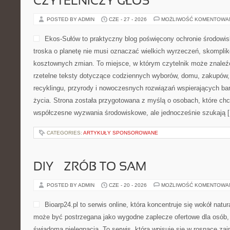
CZYTELNICZY GŁOS
POSTED BY ADMIN
CZE - 27 - 2026
MOŻLIWOŚĆ KOMENTOWA
Ekos-Sułów to praktyczny blog poświęcony ochronie środowisk
troska o planetę nie musi oznaczać wielkich wyrzeczeń, skompli
kosztownych zmian. To miejsce, w którym czytelnik może znaleźć
rzetelne teksty dotyczące codziennych wyborów, domu, zakupów, p
recyklingu, przyrody i nowoczesnych rozwiązań wspierających bar
życia. Strona została przygotowana z myślą o osobach, które chc
współczesne wyzwania środowiskowe, ale jednocześnie szukają 
CATEGORIES:
ARTYKUŁY SPONSOROWANE
DIY – ZRÓB TO SAM
POSTED BY ADMIN
CZE - 20 - 2026
MOŻLIWOŚĆ KOMENTOWA
Bioarp24.pl to serwis online, która koncentruje się wokół natura
może być postrzegana jako wygodne zaplecze ofertowe dla osób, k
świadomą pielęgnacją. To serwis, która wpisuje się w rosnące z