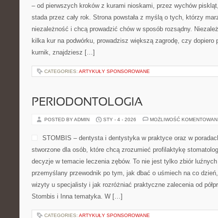
– od pierwszych kroków z kurami nioskami, przez wychów piskląt,
stada przez cały rok. Strona powstała z myślą o tych, którzy mar
niezależność i chcą prowadzić chów w sposób rozsądny. Niezależ
kilka kur na podwórku, prowadzisz większą zagrodę, czy dopiero
kurnik, znajdziesz […]
CATEGORIES:
ARTYKUŁY SPONSOROWANE
PERIODONTOLOGIA
POSTED BY ADMIN
STY - 4 - 2026
MOŻLIWOŚĆ KOMENTOWAN
STOMBIS – dentysta i dentystyka w praktyce oraz w poradac
stworzone dla osób, które chcą zrozumieć profilaktykę stomatolo
decyzje w temacie leczenia zębów. To nie jest tylko zbiór luźnyc
przemyślany przewodnik po tym, jak dbać o uśmiech na co dzień,
wizyty u specjalisty i jak rozróżniać praktyczne zalecenia od pół
Stombis i Inna tematyka. W […]
CATEGORIES:
ARTYKUŁY SPONSOROWANE