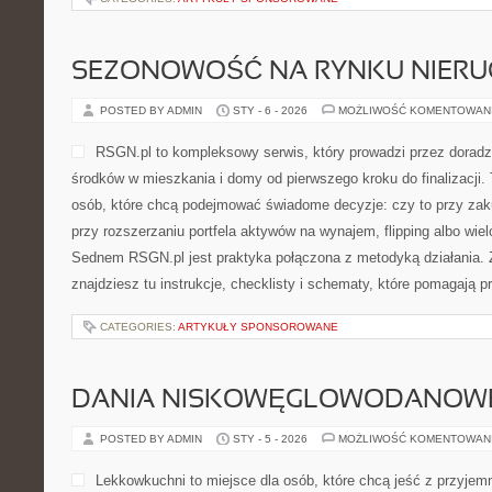
SEZONOWOŚĆ NA RYNKU NIER
POSTED BY ADMIN
STY - 6 - 2026
MOŻLIWOŚĆ KOMENTOWAN
RSGN.pl to kompleksowy serwis, który prowadzi przez dorad
środków w mieszkania i domy od pierwszego kroku do finalizacji.
osób, które chcą podejmować świadome decyzje: czy to przy zak
przy rozszerzaniu portfela aktywów na wynajem, flipping albo wielo
Sednem RSGN.pl jest praktyka połączona z metodyką działania. 
znajdziesz tu instrukcje, checklisty i schematy, które pomagają 
CATEGORIES:
ARTYKUŁY SPONSOROWANE
DANIA NISKOWĘGLOWODANOW
POSTED BY ADMIN
STY - 5 - 2026
MOŻLIWOŚĆ KOMENTOWAN
Lekkowkuchni to miejsce dla osób, które chcą jeść z przyjemn