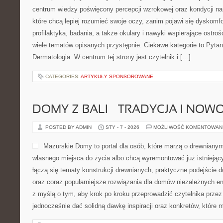
centrum wiedzy poświęcony percepcji wzrokowej oraz kondycji na
które chcą lepiej rozumieć swoje oczy, zanim pojawi się dyskomfor
profilaktyka, badania, a także okulary i nawyki wspierające ostroś
wiele tematów opisanych przystępnie. Ciekawe kategorie to Pytan
Dermatologia. W centrum tej strony jest czytelnik i […]
CATEGORIES:
ARTYKUŁY SPONSOROWANE
DOMY Z BALI – TRADYCJA I NO
POSTED BY ADMIN
STY - 7 - 2026
MOŻLIWOŚĆ KOMENTOWAN
Mazurskie Domy to portal dla osób, które marzą o drewniany
własnego miejsca do życia albo chcą wyremontować już istniejąc
łączą się tematy konstrukcji drewnianych, praktyczne podejście
oraz coraz popularniejsze rozwiązania dla domów niezależnych en
z myślą o tym, aby krok po kroku przeprowadzić czytelnika przez 
jednocześnie dać solidną dawkę inspiracji oraz konkretów, które