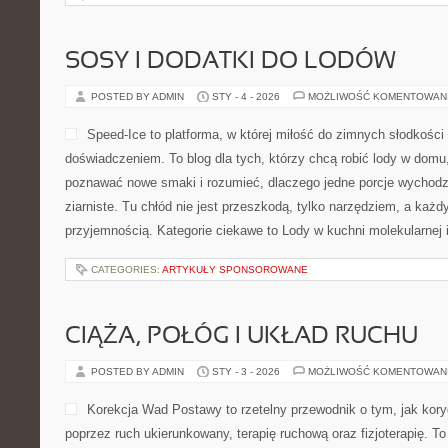
SOSY I DODATKI DO LODÓW
POSTED BY ADMIN
STY - 4 - 2026
MOŻLIWOŚĆ KOMENTOWAN
Speed-Ice to platforma, w której miłość do zimnych słodkości
doświadczeniem. To blog dla tych, którzy chcą robić lody w domu, 
poznawać nowe smaki i rozumieć, dlaczego jedne porcje wychodz
ziarniste. Tu chłód nie jest przeszkodą, tylko narzędziem, a każ
przyjemnością. Kategorie ciekawe to Lody w kuchni molekularnej i
CATEGORIES:
ARTYKUŁY SPONSOROWANE
CIĄŻA, POŁÓG I UKŁAD RUCHU
POSTED BY ADMIN
STY - 3 - 2026
MOŻLIWOŚĆ KOMENTOWAN
Korekcja Wad Postawy to rzetelny przewodnik o tym, jak kor
poprzez ruch ukierunkowany, terapię ruchową oraz fizjoterapię. T