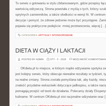
To serwis o gotowaniu w stylu zbilansowanym, gdzie przepisy łą
wartością odżywczą. Strona powstała z myślą o tych, którzy szuk
sprytnych zamienników, a także słodkości w wersji fit. W centr
decyzje i pomysł, że zdrowe jedzenie może być przystępne. Zam
pojawia się praktyczne podejście: mniej przetworzenia, więcej […]
CATEGORIES:
ARTYKUŁY SPONSOROWANE
DIETA W CIĄŻY I LAKTACJI
POSTED BY ADMIN
STY - 5 - 2026
MOŻLIWOŚĆ KOMENTOWAN
OKdieta.pl to miejsce, w którym mądre odżywianie spotyka si
jest kolejny serwis, który obiecuje nierealne rezultaty w tydzień, 
na realne zmiany. Strona została pomyślana tak, aby każdy, nieza
znaleźć przydatne wskazówki dotyczące jadłospisu, a także narzęd
pomagają przejść od teorii do działania. Polecamy działy Eksper
kulinarne. W centrum OKdieta.pl stoi racjonalne odżywianie oraz 
CATEGORIES:
ARTYKUŁY SPONSOROWANE