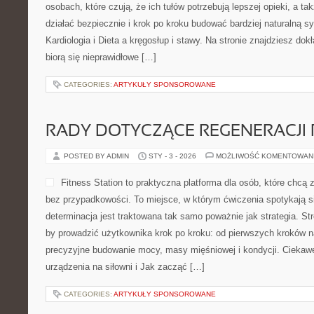
osobach, które czują, że ich tułów potrzebują lepszej opieki, a ta
działać bezpiecznie i krok po kroku budować bardziej naturalną s
Kardiologia i Dieta a kręgosłup i stawy. Na stronie znajdziesz dok
biorą się nieprawidłowe […]
CATEGORIES:
ARTYKUŁY SPONSOROWANE
RADY DOTYCZĄCE REGENERACJI 
POSTED BY ADMIN
STY - 3 - 2026
MOŻLIWOŚĆ KOMENTOWAN
Fitness Station to praktyczna platforma dla osób, które chcą
bez przypadkowości. To miejsce, w którym ćwiczenia spotykają si
determinacja jest traktowana tak samo poważnie jak strategia. St
by prowadzić użytkownika krok po kroku: od pierwszych kroków n
precyzyjne budowanie mocy, masy mięśniowej i kondycji. Ciekaw
urządzenia na siłowni i Jak zacząć […]
CATEGORIES:
ARTYKUŁY SPONSOROWANE