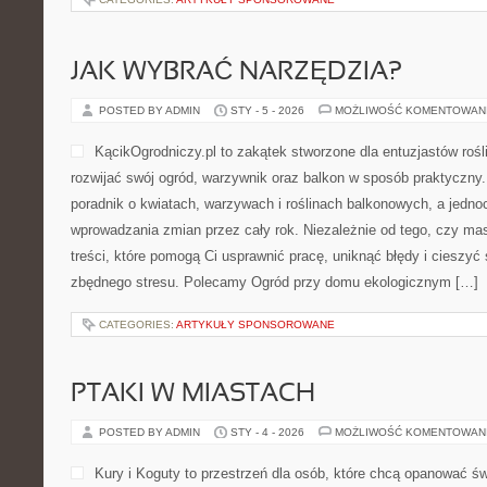
JAK WYBRAĆ NARZĘDZIA?
POSTED BY ADMIN
STY - 5 - 2026
MOŻLIWOŚĆ KOMENTOWAN
KącikOgrodniczy.pl to zakątek stworzone dla entuzjastów roślin
rozwijać swój ogród, warzywnik oraz balkon w sposób praktyczny.
poradnik o kwiatach, warzywach i roślinach balkonowych, a jednoc
wprowadzania zmian przez cały rok. Niezależnie od tego, czy mas
treści, które pomogą Ci usprawnić pracę, uniknąć błędy i cieszyć
zbędnego stresu. Polecamy Ogród przy domu ekologicznym […]
CATEGORIES:
ARTYKUŁY SPONSOROWANE
PTAKI W MIASTACH
POSTED BY ADMIN
STY - 4 - 2026
MOŻLIWOŚĆ KOMENTOWAN
Kury i Koguty to przestrzeń dla osób, które chcą opanować ś