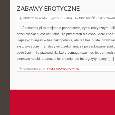
ZABAWY EROTYCZNE
POSTED BY ADMIN
STY - 3 - 2026
MOŻLIWOŚĆ KOMENTOWAN
Anonserek.pl to miejsce o partnerstwie, życiu erotycznym i b
oczekiwaniach jest naturalne. To przestrzeń dla osób, które chcą 
ulepszyć związek – bez zakłopotania, ale też bez pustej prowokac
się z wyczuciem, a fałszywe przekonania są porządkowane spok
podejściem. To przewodnik, który pomaga rozumieć to, co między
pierwsze randki, zauroczenie, chemię, ale też zgrzyty, spory, […]
CATEGORIES:
ARTYKUŁY SPONSOROWANE