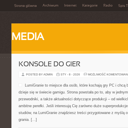
Archiwum
Internet
Kategorie
Radio
Strona główna
Spis T
MEDIA
KONSOLE DO GIER
POSTED BY ADMIN
STY - 8 - 2026
MOŻLIWOŚĆ KOMENTOWAN
LumiGranie to miejsce dla osób, które kochają gry PC i chcą 
dzieje się w świecie gamigu. Strona powstała po to, aby w jednym
przewodniki, a także aktualności dotyczące produkcji – od wielki
ambitne perełki. Jeśli interesują Cię zarówno duże superprodukcje,
studiów, na LumiGranie znajdziesz treści przygotowane z myślą o
grania. […]