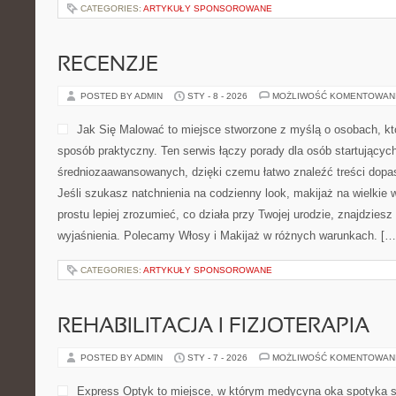
CATEGORIES:
ARTYKUŁY SPONSOROWANE
RECENZJE
POSTED BY ADMIN
STY - 8 - 2026
MOŻLIWOŚĆ KOMENTOWAN
Jak Się Malować to miejsce stworzone z myślą o osobach, k
sposób praktyczny. Ten serwis łączy porady dla osób startujących
średniozaawansowanych, dzięki czemu łatwo znaleźć treści dopa
Jeśli szukasz natchnienia na codzienny look, makijaż na wielkie 
prostu lepiej zrozumieć, co działa przy Twojej urodzie, znajdziesz 
wyjaśnienia. Polecamy Włosy i Makijaż w różnych warunkach. […
CATEGORIES:
ARTYKUŁY SPONSOROWANE
REHABILITACJA I FIZJOTERAPIA
POSTED BY ADMIN
STY - 7 - 2026
MOŻLIWOŚĆ KOMENTOWAN
Express Optyk to miejsce, w którym medycyna oka spotyka s