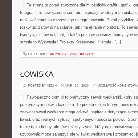
Ta strona to portal stworzone dla miłośników graffiti, grafiki 
fotografii. To nowoczesne centrum inspiracji, w którym przenika si
możliwościami nowoczesnego oprogramowania. Portal przybliża
rozkwitać zarówno na ścianie, jak i na ekranie monitora. To serwi
tworzyć, szlifować talent, a także poznawać świeże pomysły w ś
stronie to Wyzwania i Projekty Kreatywne i Historia i […]
CATEGORIES:
ARTYKUŁY SPONSOROWANE
ŁOWISKA
POSTED BY ADMIN
MAR - 19 - 2026
MOŻLIWOŚĆ KOMENTOWA
Pzwpajeczno.com.pl to praktyczny serwis wędkarski, który spa
praktycznym doświadczeniem. To przestrzeń, w którym nowi miłoś
zaawansowani wędkarze mogą odkryć inspiracje dotyczące akces
łowisk oraz realnych sytuacji spotykanych podczas połowu. Stron
to nie tylko hobby, ale również styl życia, który daje prawdziwą s
użytkownik może zanurzyć się w świat wędkarstwa i zrozumieć, ja