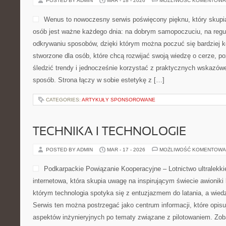
POSTED BY ADMIN
MAR - 18 - 2026
MOŻLIWOŚĆ KOMENTOWA
Wenus to nowoczesny serwis poświęcony pięknu, który skupia 
osób jest ważne każdego dnia: na dobrym samopoczuciu, na regula
odkrywaniu sposobów, dzięki którym można poczuć się bardziej 
stworzone dla osób, które chcą rozwijać swoją wiedzę o cerze, 
śledzić trendy i jednocześnie korzystać z praktycznych wskazó
sposób. Strona łączy w sobie estetykę z […]
CATEGORIES:
ARTYKUŁY SPONSOROWANE
TECHNIKA I TECHNOLOGIE
POSTED BY ADMIN
MAR - 17 - 2026
MOŻLIWOŚĆ KOMENTOWA
Podkarpackie Powiązanie Kooperacyjne – Lotnictwo ultralekk
internetowa, która skupia uwagę na inspirującym świecie awioniki 
którym technologia spotyka się z entuzjazmem do latania, a wiedz
Serwis ten można postrzegać jako centrum informacji, które opisuj
aspektów inżynieryjnych po tematy związane z pilotowaniem. Zo