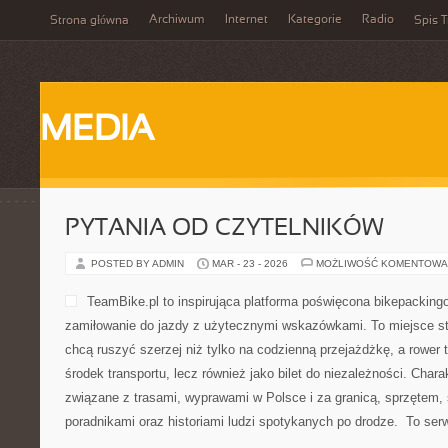
Archiwum
Internet
Kategorie
Radio
Strona główna
Spis T
MEDIA
PYTANIA OD CZYTELNIKÓW
POSTED BY ADMIN
MAR - 23 - 2026
MOŻLIWOŚĆ KOMENTOWA
TeamBike.pl to inspirująca platforma poświęcona bikepackingo
zamiłowanie do jazdy z użytecznymi wskazówkami. To miejsce st
chcą ruszyć szerzej niż tylko na codzienną przejażdżkę, a rower t
środek transportu, lecz również jako bilet do niezależności. Char
związane z trasami, wyprawami w Polsce i za granicą, sprzętem, 
poradnikami oraz historiami ludzi spotykanych po drodze. To se