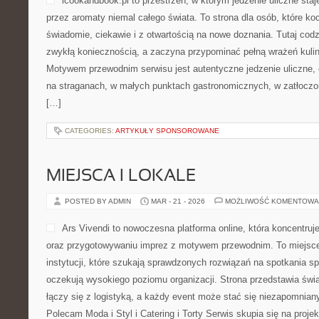
icookandbook.pl to przestrzeń, w którym jedzenie uliczne staj
przez aromaty niemal całego świata. To strona dla osób, które ko
świadomie, ciekawie i z otwartością na nowe doznania. Tutaj codz
zwykłą koniecznością, a zaczyna przypominać pełną wrażeń kuli
Motywem przewodnim serwisu jest autentyczne jedzenie uliczne, cz
na straganach, w małych punktach gastronomicznych, w zatłoczon
[…]
CATEGORIES:
ARTYKUŁY SPONSOROWANE
MIEJSCA I LOKALE
POSTED BY ADMIN
MAR - 21 - 2026
MOŻLIWOŚĆ KOMENTOWA
Ars Vivendi to nowoczesna platforma online, która koncentruje
oraz przygotowywaniu imprez z motywem przewodnim. To miejsce 
instytucji, które szukają sprawdzonych rozwiązań na spotkania sp
oczekują wysokiego poziomu organizacji. Strona przedstawia św
łączy się z logistyką, a każdy event może stać się niezapomni
Polecam Moda i Styl i Catering i Torty Serwis skupia się na proje