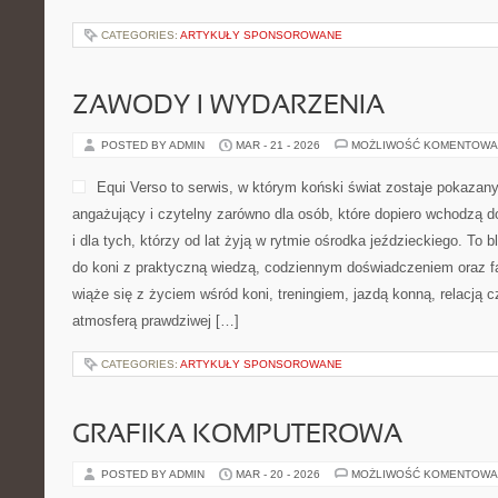
CATEGORIES:
ARTYKUŁY SPONSOROWANE
ZAWODY I WYDARZENIA
POSTED BY ADMIN
MAR - 21 - 2026
MOŻLIWOŚĆ KOMENTOWA
Equi Verso to serwis, w którym koński świat zostaje pokazan
angażujący i czytelny zarówno dla osób, które dopiero wchodzą d
i dla tych, którzy od lat żyją w rytmie ośrodka jeździeckiego. To 
do koni z praktyczną wiedzą, codziennym doświadczeniem oraz f
wiąże się z życiem wśród koni, treningiem, jazdą konną, relacją 
atmosferą prawdziwej […]
CATEGORIES:
ARTYKUŁY SPONSOROWANE
GRAFIKA KOMPUTEROWA
POSTED BY ADMIN
MAR - 20 - 2026
MOŻLIWOŚĆ KOMENTOWA