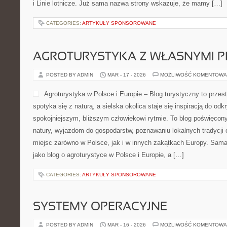
i Linie lotnicze. Już sama nazwa strony wskazuje, że mamy […]
CATEGORIES:
ARTYKUŁY SPONSOROWANE
AGROTURYSTYKA Z WŁASNYMI 
POSTED BY ADMIN
MAR - 17 - 2026
MOŻLIWOŚĆ KOMENTOWA
Agroturystyka w Polsce i Europie – Blog turystyczny to prze
spotyka się z naturą, a sielska okolica staje się inspiracją do od
spokojniejszym, bliższym człowiekowi rytmie. To blog poświęcon
natury, wyjazdom do gospodarstw, poznawaniu lokalnych tradycji
miejsc zarówno w Polsce, jak i w innych zakątkach Europy. Sama
jako blog o agroturystyce w Polsce i Europie, a […]
CATEGORIES:
ARTYKUŁY SPONSOROWANE
SYSTEMY OPERACYJNE
POSTED BY ADMIN
MAR - 16 - 2026
MOŻLIWOŚĆ KOMENTOWA