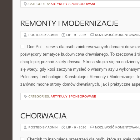
CATEGORIES:
ARTYKUŁY SPONSOROWANE
REMONTY I MODERNIZACJE
POSTED BY ADMIN
LIP - 9 - 2026
MOŻLIWOŚĆ KOMENTOWAN
DomPol – serwis dla osób zainteresowanych domami drewnia
poświęcony tematyce budownictwa drewnianego. To rzeczowe źród
chcą lepiej poznać zalety drewna. Strona skupia się na codzienny
się wtedy, gdy ktoś zaczyna myśleć o własnym azylu wykonanym 
Polecamy Technologie i Konstrukcje i Remonty i Modernizacje. T
zarówno mocne strony domów drewnianych, jak i praktyczne aspek
CATEGORIES:
ARTYKUŁY SPONSOROWANE
CHORWACJA
POSTED BY ADMIN
LIP - 6 - 2026
MOŻLIWOŚĆ KOMENTOWAN
Cherrish to inspirująca przestrzeń dla osób, które szukają podr