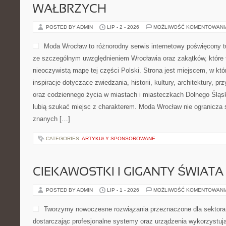
WAŁBRZYCH
POSTED BY ADMIN
LIP - 2 - 2026
MOŻLIWOŚĆ KOMENTOWAN
Moda Wrocław to różnorodny serwis internetowy poświęcony 
ze szczególnym uwzględnieniem Wrocławia oraz zakątków, które 
nieoczywistą mapę tej części Polski. Strona jest miejscem, w kt
inspiracje dotyczące zwiedzania, historii, kultury, architektury, pr
oraz codziennego życia w miastach i miasteczkach Dolnego Śląska
lubią szukać miejsc z charakterem. Moda Wrocław nie ogranicza s
znanych […]
CATEGORIES:
ARTYKUŁY SPONSOROWANE
CIEKAWOSTKI I GIGANTY ŚWIATA
POSTED BY ADMIN
LIP - 1 - 2026
MOŻLIWOŚĆ KOMENTOWAN
Tworzymy nowoczesne rozwiązania przeznaczone dla sektor
dostarczając profesjonalne systemy oraz urządzenia wykorzystuj