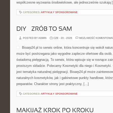
współczesne wyzwania środowiskowe, ale jednocześnie szukają 
CATEGORIES:
ARTYKUŁY SPONSOROWANE
DIY – ZRÓB TO SAM
POSTED BY ADMIN
CZE - 20 - 2026
MOŻLIWOŚĆ KOMENTOWA
Bioarp24.pl to serwis online, która koncentruje się wokół natura
może być postrzegana jako wygodne zaplecze ofertowe dla osób, k
świadomą pielęgnacją. To serwis, która wpisuje się w rosnące z
prostszym składzie. Polecamy Kosmetyki dla niego i Kosmetyki
jest tematyka naturalnej pielęgnacji. Bioarp24.pl może zainteres
naturalnych kosmetyków, jak i gabinetowe punkty handlowe, któr
preparatów. Charakter strony jest praktyczny, […]
CATEGORIES:
ARTYKUŁY SPONSOROWANE
MAKIJAŻ KROK PO KROKU