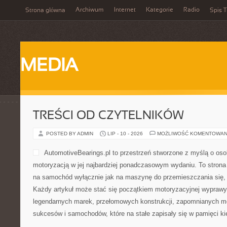
Archiwum
Internet
Kategorie
Radio
Strona główna
Spis T
MEDIA
TREŚCI OD CZYTELNIKÓW
POSTED BY ADMIN
LIP - 10 - 2026
MOŻLIWOŚĆ KOMENTOWAN
AutomotiveBearings.pl to przestrzeń stworzone z myślą o osob
motoryzacją w jej najbardziej ponadczasowym wydaniu. To strona d
na samochód wyłącznie jak na maszynę do przemieszczania się, 
Każdy artykuł może stać się początkiem motoryzacyjnej wyprawy
legendarnych marek, przełomowych konstrukcji, zapomnianych m
sukcesów i samochodów, które na stałe zapisały się w pamięci k