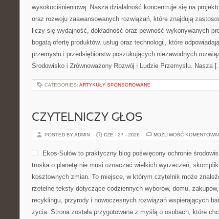
wysokociśnieniową. Nasza działalność koncentruje się na projekto
oraz rozwoju zaawansowanych rozwiązań, które znajdują zastoso
liczy się wydajność, dokładność oraz pewność wykonywanych pro
bogatą ofertę produktów, usług oraz technologii, które odpowiad
przemysłu i przedsiębiorstw poszukujących niezawodnych rozwi
Środowisko i Zrównoważony Rozwój i Ludzie Przemysłu. Nasza [
CATEGORIES:
ARTYKUŁY SPONSOROWANE
CZYTELNICZY GŁOS
POSTED BY ADMIN
CZE - 27 - 2026
MOŻLIWOŚĆ KOMENTOWA
Ekos-Sułów to praktyczny blog poświęcony ochronie środowisk
troska o planetę nie musi oznaczać wielkich wyrzeczeń, skompli
kosztownych zmian. To miejsce, w którym czytelnik może znaleźć
rzetelne teksty dotyczące codziennych wyborów, domu, zakupów, p
recyklingu, przyrody i nowoczesnych rozwiązań wspierających bar
życia. Strona została przygotowana z myślą o osobach, które chc