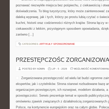
poznawać niezwykłe miejsca bez pośpiechu, z ciekawością i otwa
doświadczenia. To blog turystyczny, który może zainteresować z
daleką wyprawę, jak i tych, którzy po prostu lubią czytać o świecie
kuchni, historii oraz codzienności różnych krajów. Strona łączy w
ciekawostki z lekkim, przystępnym sposobem opowiadania, dzię
zarówno […]
CATEGORIES:
ARTYKUŁY SPONSOROWANE
PRZESTĘPCZOŚC ZORGANIZOW
POSTED BY ADMIN
LIP - 5 - 2026
MOŻLIWOŚĆ KOMENTOWAN
Zorganizowana przestępczość od wielu lat budzi ogromne zai
ekspertów, jak i czytelników. Strona stanowi rozbudowane bazę a
organizacjom przestępczym, ich rozwojowi, modelom działania, 
przestępczości. Serwis prezentuje temat w sposób publicystyczny
omówieniu zjawisk związanych z działalnością zorganizowanych 
Polsce, na kontynencie europejskim oraz na całym globie. Pol