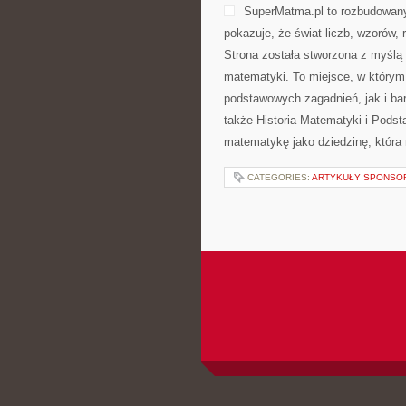
SuperMatma.pl to rozbudowany
pokazuje, że świat liczb, wzorów,
Strona została stworzona z myślą
matematyki. To miejsce, w którym
podstawowych zagadnień, jak i b
także Historia Matematyki i Pods
matematykę jako dziedzinę, która 
CATEGORIES:
ARTYKUŁY SPONS