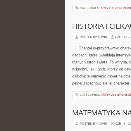
CATEGORIES:
ARTYKUŁY SPONS
HISTORIA I CIEK
POSTED BY ADMIN
CZE - 13 -
Orientalno-przyprawowy charakt
osobach, które uwielbiają intensyw
różnych stron świata. To witryna
w kuchni, jak i tych, którzy od d
całkowicie odmienić nawet najpros
pełnej zapachów, ale jej charakte
CATEGORIES:
ARTYKUŁY SPONS
MATEMATYKA NA
POSTED BY ADMIN
CZE - 8 - 2