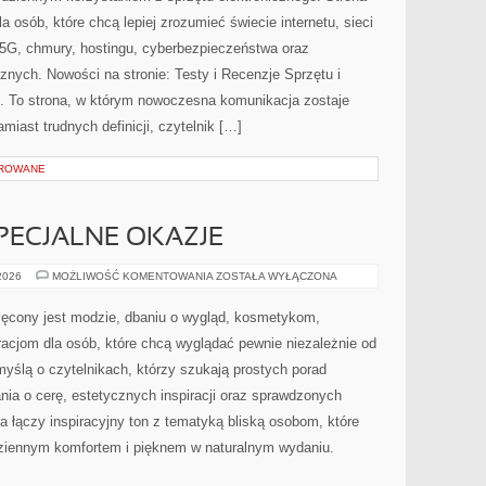
osób, które chcą lepiej zrozumieć świecie internetu, sieci
5G, chmury, hostingu, cyberbezpieczeństwa oraz
nych. Nowości na stronie: Testy i Recenzje Sprzętu i
 To strona, w którym nowoczesna komunikacja zostaje
iast trudnych definicji, czytelnik […]
OROWANE
SPECJALNE OKAZJE
STYLIZACJE
 2026
MOŻLIWOŚĆ KOMENTOWANIA
ZOSTAŁA WYŁĄCZONA
NA
SPECJALNE
OKAZJE
ęcony jest modzie, dbaniu o wygląd, kosmetykom,
acjom dla osób, które chcą wyglądać pewnie niezależnie od
myślą o czytelnikach, którzy szukają prostych porad
nia o cerę, estetycznych inspiracji oraz sprawdzonych
 łączy inspiracyjny ton z tematyką bliską osobom, które
odziennym komfortem i pięknem w naturalnym wydaniu.