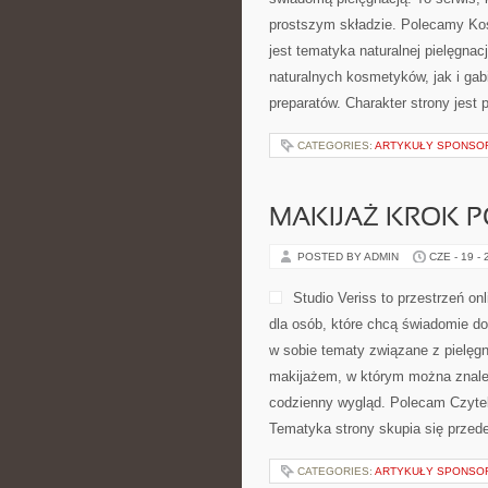
prostszym składzie. Polecamy Ko
jest tematyka naturalnej pielęgna
naturalnych kosmetyków, jak i gab
preparatów. Charakter strony jest 
CATEGORIES:
ARTYKUŁY SPONS
MAKIJAŻ KROK 
POSTED BY ADMIN
CZE - 19 -
Studio Veriss to przestrzeń 
dla osób, które chcą świadomie do
w sobie tematy związane z pielęgn
makijażem, w którym można znaleź
codzienny wygląd. Polecam Czyteln
Tematyka strony skupia się przede
CATEGORIES:
ARTYKUŁY SPONS