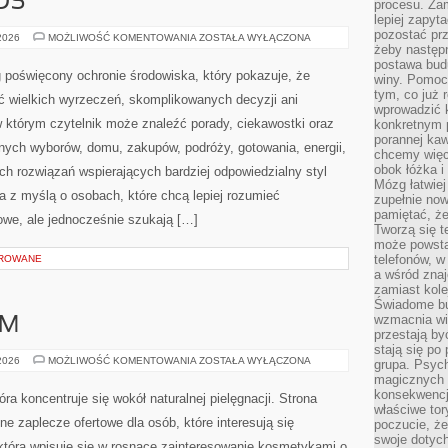
OS
procesu. Zam
lepiej zapyta
pozostać pr
CZYTELNICZY
 2026
MOŻLIWOŚĆ KOMENTOWANIA
ZOSTAŁA WYŁĄCZONA
GŁOS
żeby następn
postawa bud
 poświęcony ochronie środowiska, który pokazuje, że
winy. Pomoc
tym, co już 
ć wielkich wyrzeczeń, skomplikowanych decyzji ani
wprowadzić 
 którym czytelnik może znaleźć porady, ciekawostki oraz
konkretnym 
porannej kaw
nych wyborów, domu, zakupów, podróży, gotowania, energii,
chcemy więc
obok łóżka i
ch rozwiązań wspierających bardziej odpowiedzialny styl
Mózg łatwiej 
a z myślą o osobach, które chcą lepiej rozumieć
zupełnie no
pamiętać, że
we, ale jednocześnie szukają […]
Tworzą się t
może powsta
telefonów, w
OROWANE
a wśród zna
zamiast kol
Świadome bu
wzmacnia wię
AM
przestają by
stają się po
DIY
 2026
MOŻLIWOŚĆ KOMENTOWANIA
ZOSTAŁA WYŁĄCZONA
grupa. Psyc
–
magicznych 
ZRÓB
TO
konsekwencji
tóra koncentruje się wokół naturalnej pielęgnacji. Strona
SAM
właściwe tor
 zaplecze ofertowe dla osób, które interesują się
poczucie, że
swoje dotyc
która wpisuje się w rosnące zainteresowanie kosmetykami o