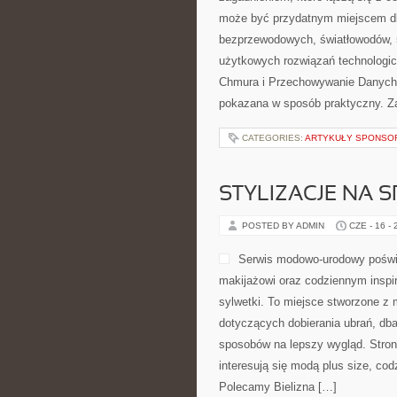
może być przydatnym miejscem dla 
bezprzewodowych, światłowodów, 
użytkowych rozwiązań technologicz
Chmura i Przechowywanie Danych.
pokazana w sposób praktyczny. Zam
CATEGORIES:
ARTYKUŁY SPONS
STYLIZACJE NA 
POSTED BY ADMIN
CZE - 16 -
Serwis modowo-urodowy poświ
makijażowi oraz codziennym inspir
sylwetki. To miejsce stworzone z 
dotyczących dobierania ubrań, dba
sposobów na lepszy wygląd. Strona
interesują się modą plus size, c
Polecamy Bielizna […]