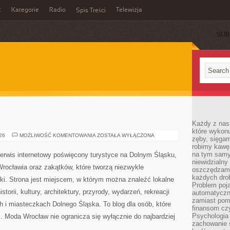
t
Kategorie
Radio
Telewizja
Spis Treści
SUB
Każdy z nas
które wykon
WAŁBRZYCH
026
MOŻLIWOŚĆ KOMENTOWANIA
ZOSTAŁA WYŁĄCZONA
zęby, sięgam
robimy kawę
na tym samy
erwis internetowy poświęcony turystyce na Dolnym Śląsku,
niewidzialny 
ocławia oraz zakątków, które tworzą niezwykle
oszczędzamy
każdych dro
ki. Strona jest miejscem, w którym można znaleźć lokalne
Problem poja
storii, kultury, architektury, przyrody, wydarzeń, rekreacji
automatyczn
zamiast poma
 i miasteczkach Dolnego Śląska. To blog dla osób, które
finansom czy
Psychologia
. Moda Wrocław nie ogranicza się wyłącznie do najbardziej
zachowanie s