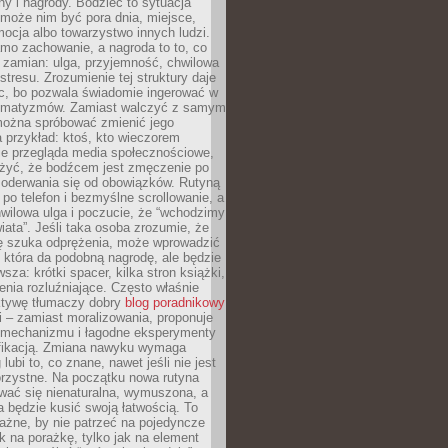
ny i nagrody. Bodziec to sytuacja
może nim być pora dnia, miejsce,
ocja albo towarzystwo innych ludzi.
mo zachowanie, a nagroda to to, co
 zamian: ulga, przyjemność, chwilowa
stresu. Zrozumienie tej struktury daje
, bo pozwala świadomie ingerować w
omatyzmów. Zamiast walczyć z samym
ożna spróbować zmienić jego
 przykład: ktoś, kto wieczorem
e przegląda media społecznościowe,
yć, że bodźcem jest zmęczenie po
 oderwania się od obowiązków. Rutyną
e po telefon i bezmyślne scrollowanie, a
wilowa ulga i poczucie, że “wchodzimy
iata”. Jeśli taka osoba zrozumie, że
ę szuka odprężenia, może wprowadzić
 która da podobną nagrodę, ale będzie
wsza: krótki spacer, kilka stron książki,
enia rozluźniające. Często właśnie
ktywę tłumaczy dobry
blog poradnikowy
i – zamiast moralizowania, proponuje
 mechanizmu i łagodne eksperymenty
fikacją. Zmiana nawyku wymaga
ubi to, co znane, nawet jeśli nie jest
orzystne. Na początku nowa rutyna
wać się nienaturalna, wymuszona, a
a będzie kusić swoją łatwością. To
ażne, by nie patrzeć na pojedyncze
ak na porażkę, tylko jak na element