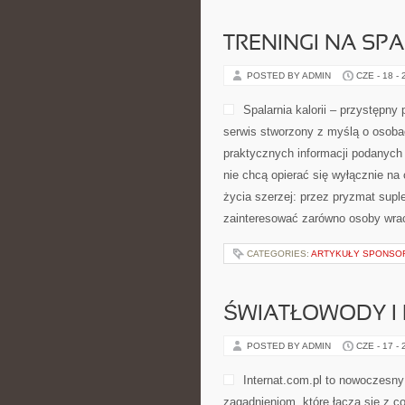
TRENINGI NA SPA
POSTED BY ADMIN
CZE - 18 -
Spalarnia kalorii – przystępny
serwis stworzony z myślą o osoba
praktycznych informacji podanych 
nie chcą opierać się wyłącznie na
życia szerzej: przez pryzmat supl
zainteresować zarówno osoby wraca
CATEGORIES:
ARTYKUŁY SPONS
ŚWIATŁOWODY I
POSTED BY ADMIN
CZE - 17 -
Internat.com.pl to nowoczesn
zagadnieniom, które łączą się z c