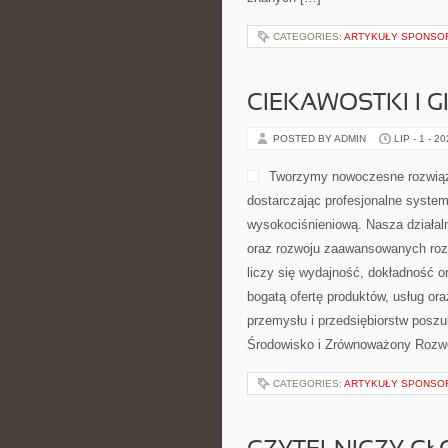
CATEGORIES:
ARTYKUŁY SPONS
CIEKAWOSTKI I 
POSTED BY ADMIN
LIP - 1 - 2
Tworzymy nowoczesne rozwiąz
dostarczając profesjonalne system
wysokociśnieniową. Nasza działaln
oraz rozwoju zaawansowanych rozw
liczy się wydajność, dokładność 
bogatą ofertę produktów, usług or
przemysłu i przedsiębiorstw posz
Środowisko i Zrównoważony Rozwó
CATEGORIES:
ARTYKUŁY SPONS