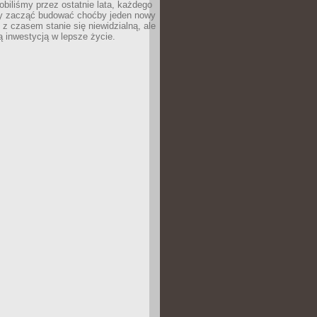
robiliśmy przez ostatnie lata, każdego
 zacząć budować choćby jeden nowy
 z czasem stanie się niewidzialną, ale
ą inwestycją w lepsze życie.