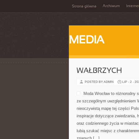
Archiwum
Interne
Strona główna
MEDIA
WAŁBRZYCH
POSTED BY ADMIN
LIP - 2 - 2
Moda Wrocław to różnorodny s
ze szczególnym uwzględnieniem Wr
nieoczywistą mapę tej części Pols
inspiracje dotyczące zwiedzania, hi
oraz codziennego życia w miastach
lubią szukać miejsc z charakterem
znanych […]