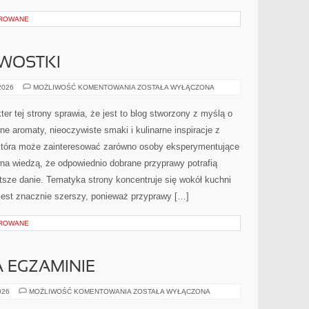
OROWANE
AWOSTKI
HISTORIA
 2026
MOŻLIWOŚĆ KOMENTOWANIA
ZOSTAŁA WYŁĄCZONA
I
CIEKAWOSTKI
er tej strony sprawia, że jest to blog stworzony z myślą o
ne aromaty, nieoczywiste smaki i kulinarne inspiracje z
, która może zainteresować zarówno osoby eksperymentujące
awna wiedzą, że odpowiednio dobrane przyprawy potrafią
tsze danie. Tematyka strony koncentruje się wokół kuchni
r jest znacznie szerszy, ponieważ przyprawy […]
OROWANE
 EGZAMINIE
MATEMATYKA
026
MOŻLIWOŚĆ KOMENTOWANIA
ZOSTAŁA WYŁĄCZONA
NA
EGZAMINIE