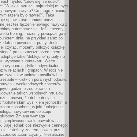
iast myśleć “znów się nie udało”,
ć: “W jakiej sytuacji najtrudniej mi było
zy nowym nawyku? Co mogę zmienić,
ym razem było łatwiej?”. Taka
uje sprawczość zamiast poczucia
ne jest też łączenie nowego nawyku z
robimy automatycznie. Jeśli chcemy
krótki trening, możemy powiązać go z
punktem dnia, na przykład zaraz po
ie lub po powrocie z pracy. Jeśli
ej czytać, możemy odłożyć książkę
 sięgać po nią zawsze przed snem.
adoptuje takie “doklejone” rytuały niż
we, wyrwane z kontekstu. Warto
 nawyki nie są tylko indywidualne.
eż w relacjach i grupach. W rodzinie
ć zwyczaj wspólnych posiłków bez
 zespole – krótkich porannych odpraw,
jomych – weekendowych spacerów
ejnych godzin przed ekranem.
dowanie takich wspólnych rytuałów
zi i sprawia, że dobre decyzje
ć “bohaterskim wysiłkiem jednostki”, a
 prostu sposobem, w jaki funkcjonuje
hologia nawyków nie obiecuje
skrótów. Zmiana wymaga
, cierpliwości i wielu powrotów na
y. Daje jednak coś niezwykle cennego:
 nie jesteśmy zdeterminowani przez
hczasowe automatyzmy. Niezależnie