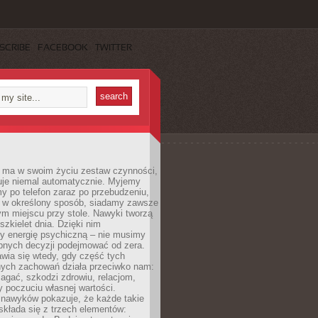
SCRIBE
FACEBOOK
TWITTER
 ma w swoim życiu zestaw czynności,
uje niemal automatycznie. Myjemy
y po telefon zaraz po przebudzeniu,
 w określony sposób, siadamy zawsze
m miejscu przy stole. Nawyki tworzą
szkielet dnia. Dzięki nim
 energię psychiczną – nie musimy
bnych decyzji podejmować od zera.
wia się wtedy, gdy część tych
ych zachowań działa przeciwko nam:
gać, szkodzi zdrowiu, relacjom,
 poczuciu własnej wartości.
 nawyków pokazuje, że każde takie
kłada się z trzech elementów: