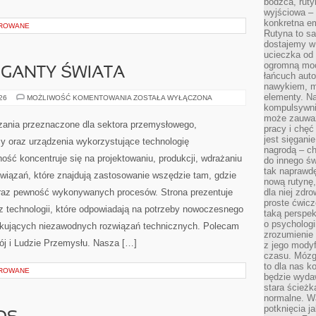
bodźca, ruty
wyjściowa – 
konkretna em
OROWANE
Rutyna to sa
dostajemy w
ucieczka od 
ogromną moc
GIGANTY ŚWIATA
łańcuch aut
nawykiem, m
elementy. Na
CIEKAWOSTKI
026
MOŻLIWOŚĆ KOMENTOWANIA
ZOSTAŁA WYŁĄCZONA
I
kompulsywni
GIGANTY
może zauważ
ŚWIATA
ania przeznaczone dla sektora przemysłowego,
pracy i chęć
jest sięgani
y oraz urządzenia wykorzystujące technologię
nagrodą – ch
ość koncentruje się na projektowaniu, produkcji, wdrażaniu
do innego św
tak naprawd
iązań, które znajdują zastosowanie wszędzie tam, gdzie
nową rutynę,
oraz pewność wykonywanych procesów. Strona prezentuje
dla niej zdro
proste ćwicz
az technologii, które odpowiadają na potrzeby nowoczesnego
taką perspe
o psychologi
ukujących niezawodnych rozwiązań technicznych. Polecam
zrozumienie
j i Ludzie Przemysłu. Nasza […]
z jego mody
czasu. Mózg l
to dla nas k
OROWANE
będzie wyda
stara ścieżk
normalne. W
potknięcia j