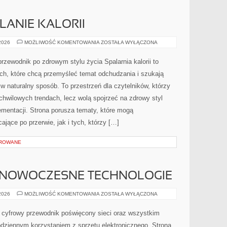
LANIE KALORII
TRENINGI
 2026
MOŻLIWOŚĆ KOMENTOWANIA
ZOSTAŁA WYŁĄCZONA
NA
SPALANIE
KALORII
 przewodnik po zdrowym stylu życia Spalarnia kalorii to
ch, które chcą przemyśleć temat odchudzania i szukają
w naturalny sposób. To przestrzeń dla czytelników, którzy
 chwilowych trendach, lecz wolą spojrzeć na zdrowy styl
ementacji. Strona porusza tematy, które mogą
jące po przerwie, jak i tych, którzy […]
OROWANE
 NOWOCZESNE TECHNOLOGIE
ŚWIATŁOWODY
 2026
MOŻLIWOŚĆ KOMENTOWANIA
ZOSTAŁA WYŁĄCZONA
I
NOWOCZESNE
TECHNOLOGIE
y cyfrowy przewodnik poświęcony sieci oraz wszystkim
odziennym korzystaniem z sprzętu elektronicznego. Strona