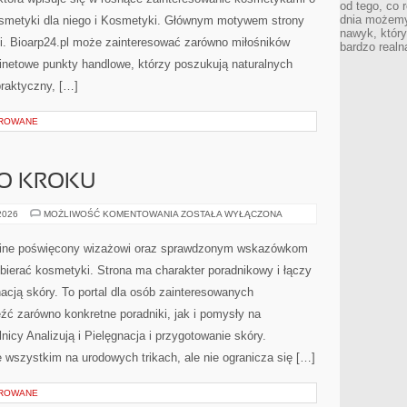
od tego, co 
dnia możemy
smetyki dla niego i Kosmetyki. Głównym motywem strony
nawyk, który
cji. Bioarp24.pl może zainteresować zarówno miłośników
bardzo realn
inetowe punkty handlowe, którzy poszukują naturalnych
praktyczny, […]
OROWANE
PO KROKU
MAKIJAŻ
 2026
MOŻLIWOŚĆ KOMENTOWANIA
ZOSTAŁA WYŁĄCZONA
KROK
PO
KROKU
online poświęcony wizażowi oraz sprawdzonym wskazówkom
bierać kosmetyki. Strona ma charakter poradnikowy i łączy
acją skóry. To portal dla osób zainteresowanych
ć zarówno konkretne poradniki, jak i pomysły na
icy Analizują i Pielęgnacja i przygotowanie skóry.
 wszystkim na urodowych trikach, ale nie ogranicza się […]
OROWANE