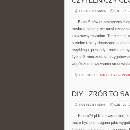
CZYTELNICZY GŁ
POSTED BY ADMIN
CZE - 27 -
Ekos-Sułów to praktyczny blog
troska o planetę nie musi oznacza
kosztownych zmian. To miejsce, w
rzetelne teksty dotyczące codzien
recyklingu, przyrody i nowoczesny
życia. Strona została przygotowan
współczesne wyzwania środowisko
CATEGORIES:
ARTYKUŁY SPONS
DIY – ZRÓB TO S
POSTED BY ADMIN
CZE - 20 -
Bioarp24.pl to serwis online, k
może być postrzegana jako wygodne
świadomą pielęgnacją. To serwis, 