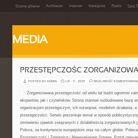
Archiwum
Internet
Kategorie
Radio
Strona główna
Spis T
MEDIA
PRZESTĘPCZOŚC ZORGANIZOW
POSTED BY ADMIN
LIP - 5 - 2026
MOŻLIWOŚĆ KOMENTOWAN
Zorganizowana przestępczość od wielu lat budzi ogromne zai
ekspertów, jak i czytelników. Strona stanowi rozbudowane bazę a
organizacjom przestępczym, ich rozwojowi, modelom działania, 
przestępczości. Serwis prezentuje temat w sposób publicystyczny
omówieniu zjawisk związanych z działalnością zorganizowanych 
Polsce, na kontynencie europejskim oraz na całym globie. Pol
Przestępczość i Tajemnice i Niewyjaśnione Sprawy. Portal opisuje