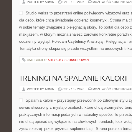
POSTED BY ADMIN
CZE - 19 - 2026
MOŻLIWOŚĆ KOMENTOWA
Studio Veriss to przestrzeń online poświęcony wizażowi or
dla osób, które chcą świadomie dobierać kosmetyki. Strona ma ch
w sobie tematy związane z pielęgnacją skóry. To portal dla osób
makijażem, w którym można znaleźć zarówno konkretne poradniki,
codzienny wygląd. Polecam Czytelnicy Analizują i Pielęgnacja i p
Tematyka strony skupia się przede wszystkim na urodowych trikac
CATEGORIES:
ARTYKUŁY SPONSOROWANE
TRENINGI NA SPALANIE KALORII
POSTED BY ADMIN
CZE - 18 - 2026
MOŻLIWOŚĆ KOMENTOWA
Spalarnia kalorii – przystępny przewodnik po zdrowym stylu życ
serwis stworzony z myślą o osobach, które chcą przemyśleć tema
praktycznych informacji podanych w naturalny sposób. To przestrz
nie chcą opierać się wyłącznie na chwilowych trendach, lecz wolą
życia szerzej: przez pryzmat suplementacji. Strona porusza tema