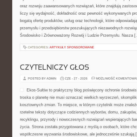
oraz rozwoju zaawansowanych rozwiązań, które znajdują zastoso
liczy się wydajność, dokładność oraz pewność wykonywanych pro
bogatą ofertę produktów, usług oraz technologii, które odpowiad
przemysłu i przedsiębiorstw poszukujących niezawodnych rozwi
Środowisko i Zrównoważony Rozwój i Ludzie Przemysłu. Nasza [
CATEGORIES:
ARTYKUŁY SPONSOROWANE
CZYTELNICZY GŁOS
POSTED BY ADMIN
CZE - 27 - 2026
MOŻLIWOŚĆ KOMENTOWA
Ekos-Sułów to praktyczny blog poświęcony ochronie środowisk
troska o planetę nie musi oznaczać wielkich wyrzeczeń, skompli
kosztownych zmian. To miejsce, w którym czytelnik może znaleźć
rzetelne teksty dotyczące codziennych wyborów, domu, zakupów, p
recyklingu, przyrody i nowoczesnych rozwiązań wspierających bar
życia. Strona została przygotowana z myślą o osobach, które chc
współczesne wyzwania środowiskowe, ale jednocześnie szukają 