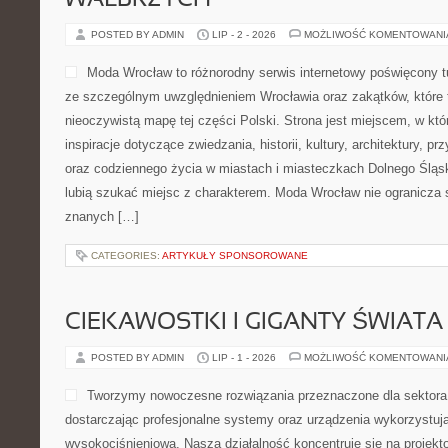
WAŁBRZYCH
POSTED BY ADMIN
LIP - 2 - 2026
MOŻLIWOŚĆ KOMENTOWAN
Moda Wrocław to różnorodny serwis internetowy poświęcony 
ze szczególnym uwzględnieniem Wrocławia oraz zakątków, które 
nieoczywistą mapę tej części Polski. Strona jest miejscem, w kt
inspiracje dotyczące zwiedzania, historii, kultury, architektury, pr
oraz codziennego życia w miastach i miasteczkach Dolnego Śląska
lubią szukać miejsc z charakterem. Moda Wrocław nie ogranicza s
znanych […]
CATEGORIES:
ARTYKUŁY SPONSOROWANE
CIEKAWOSTKI I GIGANTY ŚWIATA
POSTED BY ADMIN
LIP - 1 - 2026
MOŻLIWOŚĆ KOMENTOWAN
Tworzymy nowoczesne rozwiązania przeznaczone dla sektor
dostarczając profesjonalne systemy oraz urządzenia wykorzystuj
wysokociśnieniową. Nasza działalność koncentruje się na projekto