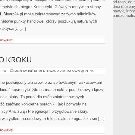
od tego, co 
dnia możemy
smetyki dla niego i Kosmetyki. Głównym motywem strony
nawyk, który
cji. Bioarp24.pl może zainteresować zarówno miłośników
bardzo realn
inetowe punkty handlowe, którzy poszukują naturalnych
praktyczny, […]
OROWANE
PO KROKU
MAKIJAŻ
 2026
MOŻLIWOŚĆ KOMENTOWANIA
ZOSTAŁA WYŁĄCZONA
KROK
PO
KROKU
online poświęcony wizażowi oraz sprawdzonym wskazówkom
bierać kosmetyki. Strona ma charakter poradnikowy i łączy
acją skóry. To portal dla osób zainteresowanych
ć zarówno konkretne poradniki, jak i pomysły na
icy Analizują i Pielęgnacja i przygotowanie skóry.
 wszystkim na urodowych trikach, ale nie ogranicza się […]
OROWANE