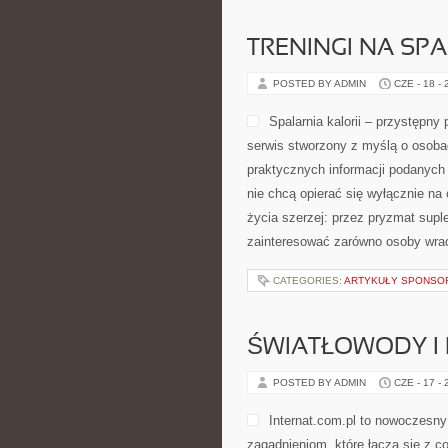
TRENINGI NA SPA
POSTED BY ADMIN
CZE - 18 -
Spalarnia kalorii – przystępny
serwis stworzony z myślą o osoba
praktycznych informacji podanych 
nie chcą opierać się wyłącznie na
życia szerzej: przez pryzmat supl
zainteresować zarówno osoby wraca
CATEGORIES:
ARTYKUŁY SPONS
ŚWIATŁOWODY I
POSTED BY ADMIN
CZE - 17 -
Internat.com.pl to nowoczesn
zagadnieniom, które łączą się z c