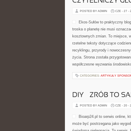
CZYTELNICZY GŁ
POSTED BY ADMIN
CZE - 27 -
Ekos-Sułów to praktyczny blog
troska o planetę nie musi oznacza
kosztownych zmian. To miejsce, w
rzetelne teksty dotyczące codzien
recyklingu, przyrody i nowoczesny
życia. Strona została przygotowan
współczesne wyzwania środowisko
CATEGORIES:
ARTYKUŁY SPONS
DIY – ZRÓB TO S
POSTED BY ADMIN
CZE - 20 -
Bioarp24.pl to serwis online, k
może być postrzegana jako wygodne
świadomą pielęgnacją. To serwis, 