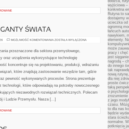
bodźca, ruty
wyjściowa – 
konkretna em
OROWANE
Rutyna to sa
dostajemy w
ucieczka od 
ogromną moc
GIGANTY ŚWIATA
łańcuch aut
nawykiem, m
elementy. Na
CIEKAWOSTKI
026
MOŻLIWOŚĆ KOMENTOWANIA
ZOSTAŁA WYŁĄCZONA
I
kompulsywni
GIGANTY
może zauważ
ŚWIATA
ania przeznaczone dla sektora przemysłowego,
pracy i chęć
jest sięgani
y oraz urządzenia wykorzystujące technologię
nagrodą – ch
ość koncentruje się na projektowaniu, produkcji, wdrażaniu
do innego św
tak naprawd
iązań, które znajdują zastosowanie wszędzie tam, gdzie
nową rutynę,
oraz pewność wykonywanych procesów. Strona prezentuje
dla niej zdro
proste ćwicz
az technologii, które odpowiadają na potrzeby nowoczesnego
taką perspe
o psychologi
ukujących niezawodnych rozwiązań technicznych. Polecam
zrozumienie
j i Ludzie Przemysłu. Nasza […]
z jego mody
czasu. Mózg l
to dla nas k
OROWANE
będzie wyda
stara ścieżk
normalne. W
potknięcia j