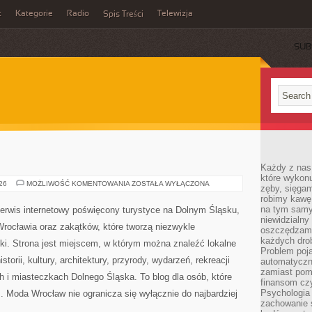
t
Kategorie
Radio
Telewizja
Spis Treści
SUB
Każdy z nas
które wykon
WAŁBRZYCH
026
MOŻLIWOŚĆ KOMENTOWANIA
ZOSTAŁA WYŁĄCZONA
zęby, sięgam
robimy kawę
na tym samy
erwis internetowy poświęcony turystyce na Dolnym Śląsku,
niewidzialny 
ocławia oraz zakątków, które tworzą niezwykle
oszczędzamy
każdych dro
ki. Strona jest miejscem, w którym można znaleźć lokalne
Problem poja
storii, kultury, architektury, przyrody, wydarzeń, rekreacji
automatyczn
zamiast poma
 i miasteczkach Dolnego Śląska. To blog dla osób, które
finansom czy
Psychologia
. Moda Wrocław nie ogranicza się wyłącznie do najbardziej
zachowanie s