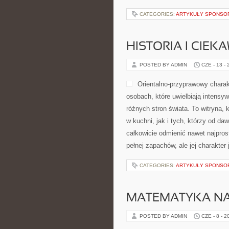
CATEGORIES:
ARTYKUŁY SPONS
HISTORIA I CIEK
POSTED BY ADMIN
CZE - 13 -
Orientalno-przyprawowy charakt
osobach, które uwielbiają intensyw
różnych stron świata. To witryna
w kuchni, jak i tych, którzy od d
całkowicie odmienić nawet najpros
pełnej zapachów, ale jej charakte
CATEGORIES:
ARTYKUŁY SPONS
MATEMATYKA NA
POSTED BY ADMIN
CZE - 8 - 2