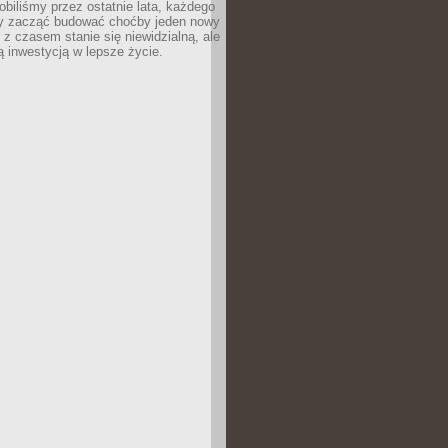
robiliśmy przez ostatnie lata, każdego
 zacząć budować choćby jeden nowy
 z czasem stanie się niewidzialną, ale
ą inwestycją w lepsze życie.