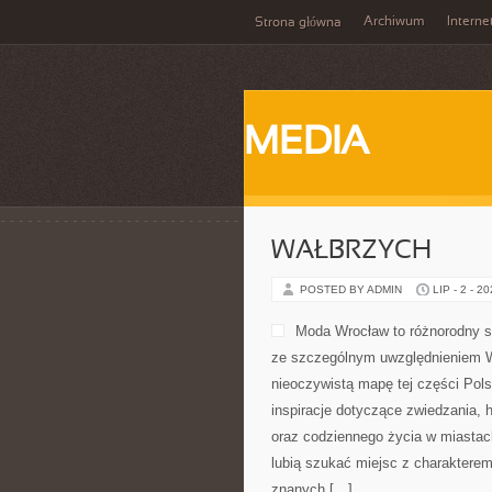
Archiwum
Interne
Strona główna
MEDIA
WAŁBRZYCH
POSTED BY ADMIN
LIP - 2 - 2
Moda Wrocław to różnorodny s
ze szczególnym uwzględnieniem Wr
nieoczywistą mapę tej części Pols
inspiracje dotyczące zwiedzania, hi
oraz codziennego życia w miastach
lubią szukać miejsc z charakterem
znanych […]