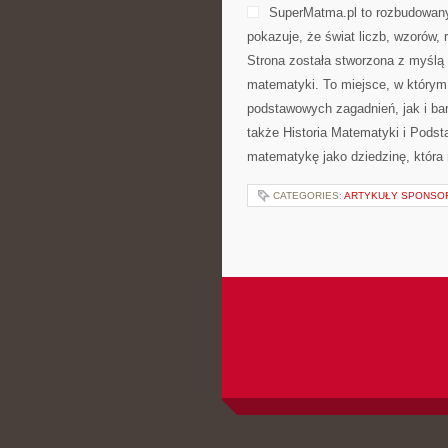
SuperMatma.pl to rozbudowany
pokazuje, że świat liczb, wzorów,
Strona została stworzona z myślą
matematyki. To miejsce, w którym
podstawowych zagadnień, jak i b
także Historia Matematyki i Pods
matematykę jako dziedzinę, która 
CATEGORIES:
ARTYKUŁY SPONS