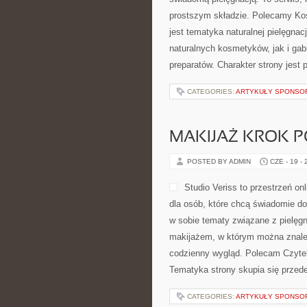
prostszym składzie. Polecamy Ko
jest tematyka naturalnej pielęgna
naturalnych kosmetyków, jak i gab
preparatów. Charakter strony jest 
CATEGORIES:
ARTYKUŁY SPONS
MAKIJAŻ KROK 
POSTED BY ADMIN
CZE - 19 -
Studio Veriss to przestrzeń 
dla osób, które chcą świadomie do
w sobie tematy związane z pielęgn
makijażem, w którym można znaleź
codzienny wygląd. Polecam Czyteln
Tematyka strony skupia się przede
CATEGORIES:
ARTYKUŁY SPONS