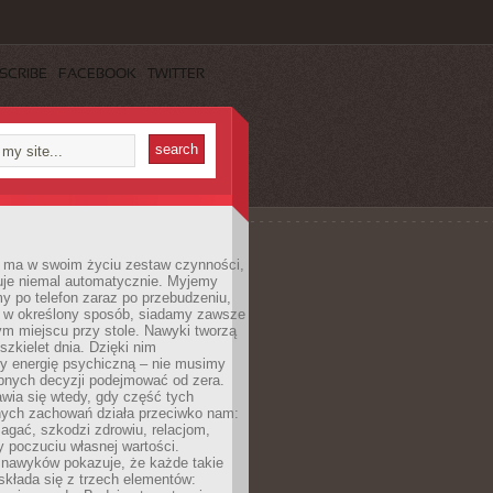
SCRIBE
FACEBOOK
TWITTER
 ma w swoim życiu zestaw czynności,
uje niemal automatycznie. Myjemy
y po telefon zaraz po przebudzeniu,
 w określony sposób, siadamy zawsze
m miejscu przy stole. Nawyki tworzą
szkielet dnia. Dzięki nim
 energię psychiczną – nie musimy
bnych decyzji podejmować od zera.
wia się wtedy, gdy część tych
ych zachowań działa przeciwko nam:
gać, szkodzi zdrowiu, relacjom,
 poczuciu własnej wartości.
 nawyków pokazuje, że każde takie
kłada się z trzech elementów: