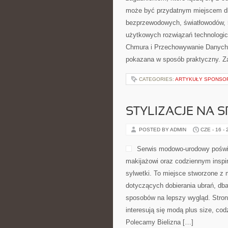
może być przydatnym miejscem dla 
bezprzewodowych, światłowodów, 
użytkowych rozwiązań technologicz
Chmura i Przechowywanie Danych.
pokazana w sposób praktyczny. Zam
CATEGORIES:
ARTYKUŁY SPONS
STYLIZACJE NA 
POSTED BY ADMIN
CZE - 16 -
Serwis modowo-urodowy poświ
makijażowi oraz codziennym inspir
sylwetki. To miejsce stworzone z 
dotyczących dobierania ubrań, dba
sposobów na lepszy wygląd. Strona
interesują się modą plus size, c
Polecamy Bielizna […]