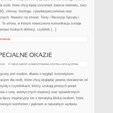
osób, które chcą lepiej zrozumieć świecie internetu, sieci
5G, chmury, hostingu, cyberbezpieczeństwa oraz
nych. Nowości na stronie: Testy i Recenzje Sprzętu i
 To strona, w którym nowoczesna komunikacja zostaje
iast trudnych definicji, czytelnik […]
OROWANE
SPECJALNE OKAZJE
STYLIZACJE
 2026
MOŻLIWOŚĆ KOMENTOWANIA
ZOSTAŁA WYŁĄCZONA
NA
SPECJALNE
OKAZJE
ęcony jest modzie, dbaniu o wygląd, kosmetykom,
acjom dla osób, które chcą wyglądać pewnie niezależnie od
myślą o czytelnikach, którzy szukają prostych porad
nia o cerę, estetycznych inspiracji oraz sprawdzonych
 łączy inspiracyjny ton z tematyką bliską osobom, które
odziennym komfortem i pięknem w naturalnym wydaniu.