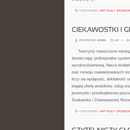
CATEGORIES:
ARTYKUŁY SPONS
CIEKAWOSTKI I 
POSTED BY ADMIN
LIP - 1 - 2
Tworzymy nowoczesne rozwiąz
dostarczając profesjonalne system
wysokociśnieniową. Nasza działaln
oraz rozwoju zaawansowanych rozw
liczy się wydajność, dokładność 
bogatą ofertę produktów, usług or
przemysłu i przedsiębiorstw posz
Środowisko i Zrównoważony Rozwó
CATEGORIES:
ARTYKUŁY SPONS