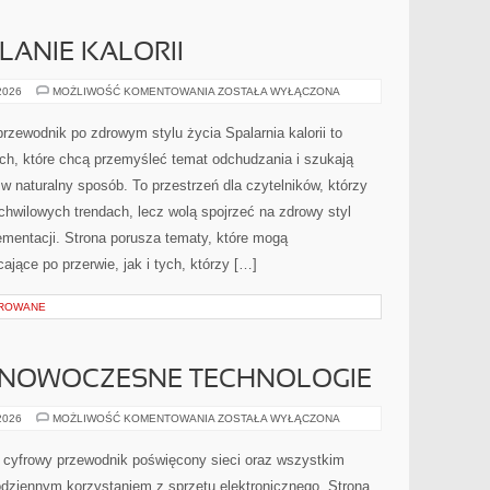
LANIE KALORII
TRENINGI
 2026
MOŻLIWOŚĆ KOMENTOWANIA
ZOSTAŁA WYŁĄCZONA
NA
SPALANIE
KALORII
 przewodnik po zdrowym stylu życia Spalarnia kalorii to
ch, które chcą przemyśleć temat odchudzania i szukają
w naturalny sposób. To przestrzeń dla czytelników, którzy
 chwilowych trendach, lecz wolą spojrzeć na zdrowy styl
ementacji. Strona porusza tematy, które mogą
jące po przerwie, jak i tych, którzy […]
OROWANE
 NOWOCZESNE TECHNOLOGIE
ŚWIATŁOWODY
 2026
MOŻLIWOŚĆ KOMENTOWANIA
ZOSTAŁA WYŁĄCZONA
I
NOWOCZESNE
TECHNOLOGIE
y cyfrowy przewodnik poświęcony sieci oraz wszystkim
odziennym korzystaniem z sprzętu elektronicznego. Strona