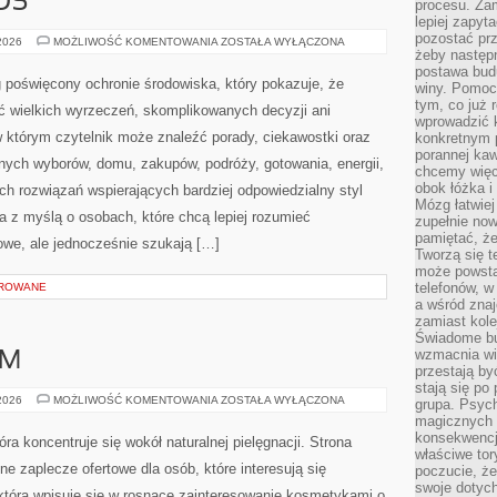
OS
procesu. Zam
lepiej zapyta
pozostać pr
CZYTELNICZY
 2026
MOŻLIWOŚĆ KOMENTOWANIA
ZOSTAŁA WYŁĄCZONA
GŁOS
żeby następn
postawa bud
 poświęcony ochronie środowiska, który pokazuje, że
winy. Pomoc
tym, co już 
ć wielkich wyrzeczeń, skomplikowanych decyzji ani
wprowadzić 
 którym czytelnik może znaleźć porady, ciekawostki oraz
konkretnym 
porannej kaw
nych wyborów, domu, zakupów, podróży, gotowania, energii,
chcemy więc
obok łóżka i
ch rozwiązań wspierających bardziej odpowiedzialny styl
Mózg łatwiej 
a z myślą o osobach, które chcą lepiej rozumieć
zupełnie no
pamiętać, że
we, ale jednocześnie szukają […]
Tworzą się t
może powsta
telefonów, w
OROWANE
a wśród zna
zamiast kol
Świadome bu
wzmacnia wię
AM
przestają by
stają się po
DIY
 2026
MOŻLIWOŚĆ KOMENTOWANIA
ZOSTAŁA WYŁĄCZONA
grupa. Psyc
–
magicznych 
ZRÓB
TO
konsekwencji
tóra koncentruje się wokół naturalnej pielęgnacji. Strona
SAM
właściwe tor
 zaplecze ofertowe dla osób, które interesują się
poczucie, że
swoje dotyc
która wpisuje się w rosnące zainteresowanie kosmetykami o