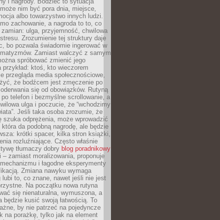
ny i nagrody. Bodziec to sytuacja
może nim być pora dnia, miejsce,
ocja albo towarzystwo innych ludzi.
mo zachowanie, a nagroda to to, co
 zamian: ulga, przyjemność, chwilowa
stresu. Zrozumienie tej struktury daje
, bo pozwala świadomie ingerować w
omatyzmów. Zamiast walczyć z samym
ożna spróbować zmienić jego
 przykład: ktoś, kto wieczorem
e przegląda media społecznościowe,
yć, że bodźcem jest zmęczenie po
 oderwania się od obowiązków. Rutyną
e po telefon i bezmyślne scrollowanie, a
wilowa ulga i poczucie, że “wchodzimy
iata”. Jeśli taka osoba zrozumie, że
ę szuka odprężenia, może wprowadzić
 która da podobną nagrodę, ale będzie
wsza: krótki spacer, kilka stron książki,
enia rozluźniające. Często właśnie
ktywę tłumaczy dobry
blog poradnikowy
i – zamiast moralizowania, proponuje
 mechanizmu i łagodne eksperymenty
fikacją. Zmiana nawyku wymaga
ubi to, co znane, nawet jeśli nie jest
orzystne. Na początku nowa rutyna
wać się nienaturalna, wymuszona, a
a będzie kusić swoją łatwością. To
ażne, by nie patrzeć na pojedyncze
ak na porażkę, tylko jak na element