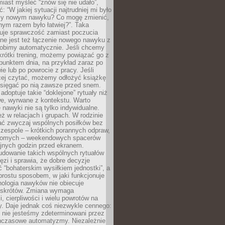
iast myśleć “znów się nie udało”,
ć: “W jakiej sytuacji najtrudniej mi było
zy nowym nawyku? Co mogę zmienić,
ym razem było łatwiej?”. Taka
uje sprawczość zamiast poczucia
ne jest też łączenie nowego nawyku z
robimy automatycznie. Jeśli chcemy
krótki trening, możemy powiązać go z
punktem dnia, na przykład zaraz po
ie lub po powrocie z pracy. Jeśli
ej czytać, możemy odłożyć książkę
 sięgać po nią zawsze przed snem.
adoptuje takie “doklejone” rytuały niż
we, wyrwane z kontekstu. Warto
 nawyki nie są tylko indywidualne.
eż w relacjach i grupach. W rodzinie
ć zwyczaj wspólnych posiłków bez
 zespole – krótkich porannych odpraw,
jomych – weekendowych spacerów
ejnych godzin przed ekranem.
dowanie takich wspólnych rytuałów
zi i sprawia, że dobre decyzje
ć “bohaterskim wysiłkiem jednostki”, a
 prostu sposobem, w jaki funkcjonuje
hologia nawyków nie obiecuje
skrótów. Zmiana wymaga
, cierpliwości i wielu powrotów na
y. Daje jednak coś niezwykle cennego:
 nie jesteśmy zdeterminowani przez
hczasowe automatyzmy. Niezależnie