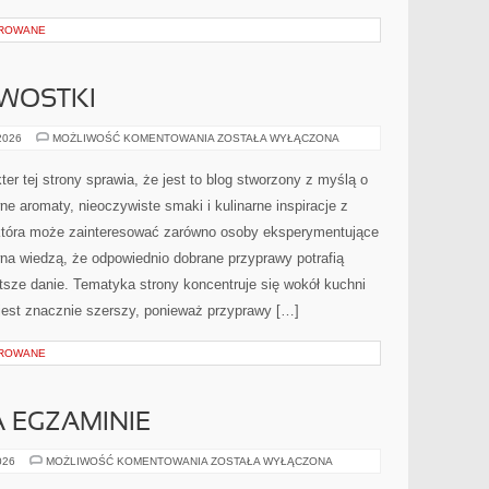
OROWANE
AWOSTKI
HISTORIA
 2026
MOŻLIWOŚĆ KOMENTOWANIA
ZOSTAŁA WYŁĄCZONA
I
CIEKAWOSTKI
er tej strony sprawia, że jest to blog stworzony z myślą o
ne aromaty, nieoczywiste smaki i kulinarne inspiracje z
, która może zainteresować zarówno osoby eksperymentujące
awna wiedzą, że odpowiednio dobrane przyprawy potrafią
tsze danie. Tematyka strony koncentruje się wokół kuchni
r jest znacznie szerszy, ponieważ przyprawy […]
OROWANE
 EGZAMINIE
MATEMATYKA
026
MOŻLIWOŚĆ KOMENTOWANIA
ZOSTAŁA WYŁĄCZONA
NA
EGZAMINIE