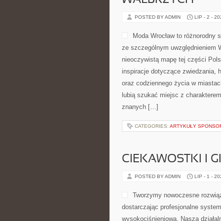
WAŁBRZYCH
POSTED BY ADMIN
LIP - 2 - 2
Moda Wrocław to różnorodny s
ze szczególnym uwzględnieniem Wr
nieoczywistą mapę tej części Pols
inspiracje dotyczące zwiedzania, hi
oraz codziennego życia w miastach
lubią szukać miejsc z charakterem
znanych […]
CATEGORIES:
ARTYKUŁY SPONS
CIEKAWOSTKI I 
POSTED BY ADMIN
LIP - 1 - 2
Tworzymy nowoczesne rozwiąz
dostarczając profesjonalne system
wysokociśnieniową. Nasza działaln