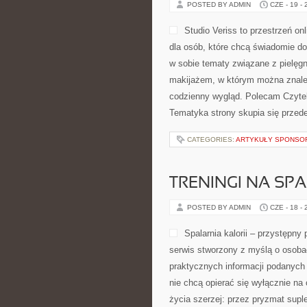
POSTED BY ADMIN
CZE - 19 -
Studio Veriss to przestrzeń 
dla osób, które chcą świadomie do
w sobie tematy związane z pielęgn
makijażem, w którym można znaleź
codzienny wygląd. Polecam Czyteln
Tematyka strony skupia się przede
CATEGORIES:
ARTYKUŁY SPONS
TRENINGI NA SPA
POSTED BY ADMIN
CZE - 18 -
Spalarnia kalorii – przystępny
serwis stworzony z myślą o osoba
praktycznych informacji podanych 
nie chcą opierać się wyłącznie na
życia szerzej: przez pryzmat supl