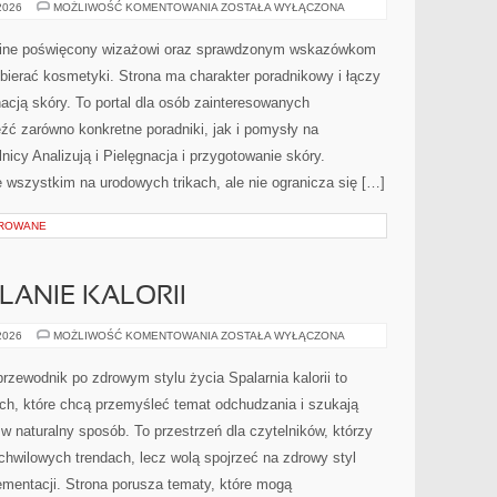
MAKIJAŻ
 2026
MOŻLIWOŚĆ KOMENTOWANIA
ZOSTAŁA WYŁĄCZONA
KROK
PO
KROKU
online poświęcony wizażowi oraz sprawdzonym wskazówkom
bierać kosmetyki. Strona ma charakter poradnikowy i łączy
acją skóry. To portal dla osób zainteresowanych
ć zarówno konkretne poradniki, jak i pomysły na
icy Analizują i Pielęgnacja i przygotowanie skóry.
 wszystkim na urodowych trikach, ale nie ogranicza się […]
OROWANE
LANIE KALORII
TRENINGI
 2026
MOŻLIWOŚĆ KOMENTOWANIA
ZOSTAŁA WYŁĄCZONA
NA
SPALANIE
KALORII
 przewodnik po zdrowym stylu życia Spalarnia kalorii to
ch, które chcą przemyśleć temat odchudzania i szukają
w naturalny sposób. To przestrzeń dla czytelników, którzy
 chwilowych trendach, lecz wolą spojrzeć na zdrowy styl
ementacji. Strona porusza tematy, które mogą