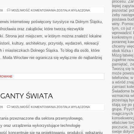
procesu. Zam
lepiej zapyta
pozostać pr
WAŁBRZYCH
026
MOŻLIWOŚĆ KOMENTOWANIA
ZOSTAŁA WYŁĄCZONA
żeby następn
postawa bud
erwis internetowy poświęcony turystyce na Dolnym Śląsku,
winy. Pomoc
tym, co już 
ocławia oraz zakątków, które tworzą niezwykle
wprowadzić 
ki. Strona jest miejscem, w którym można znaleźć lokalne
konkretnym 
porannej kaw
storii, kultury, architektury, przyrody, wydarzeń, rekreacji
chcemy więc
 i miasteczkach Dolnego Śląska. To blog dla osób, które
obok łóżka i
Mózg łatwiej 
. Moda Wrocław nie ogranicza się wyłącznie do najbardziej
zupełnie no
pamiętać, że
Tworzą się t
może powsta
OROWANE
telefonów, w
a wśród zna
zamiast kol
Świadome bu
GIGANTY ŚWIATA
wzmacnia wię
przestają by
stają się po
CIEKAWOSTKI
026
MOŻLIWOŚĆ KOMENTOWANIA
ZOSTAŁA WYŁĄCZONA
grupa. Psyc
I
magicznych 
GIGANTY
ŚWIATA
konsekwencji
ania przeznaczone dla sektora przemysłowego,
właściwe tor
y oraz urządzenia wykorzystujące technologię
poczucie, że
swoje dotyc
ość koncentruje się na projektowaniu, produkcji, wdrażaniu