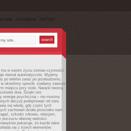
SCRIBE
FACEBOOK
TWITTER
 ma w swoim życiu zestaw czynności,
uje niemal automatycznie. Myjemy
y po telefon zaraz po przebudzeniu,
 w określony sposób, siadamy zawsze
m miejscu przy stole. Nawyki tworzą
szkielet dnia. Dzięki nim
 energię psychiczną – nie musimy
bnych decyzji podejmować od zera.
wia się wtedy, gdy część tych
ych zachowań działa przeciwko nam:
gać, szkodzi zdrowiu, relacjom,
 poczuciu własnej wartości.
 nawyków pokazuje, że każde takie
kłada się z trzech elementów: