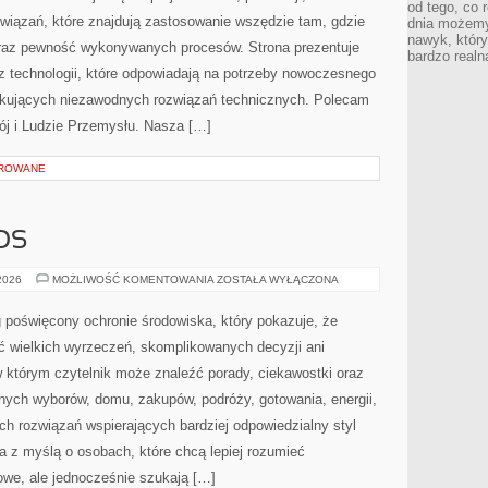
od tego, co 
iązań, które znajdują zastosowanie wszędzie tam, gdzie
dnia możemy
nawyk, który
oraz pewność wykonywanych procesów. Strona prezentuje
bardzo realn
az technologii, które odpowiadają na potrzeby nowoczesnego
ukujących niezawodnych rozwiązań technicznych. Polecam
j i Ludzie Przemysłu. Nasza […]
OROWANE
OS
CZYTELNICZY
 2026
MOŻLIWOŚĆ KOMENTOWANIA
ZOSTAŁA WYŁĄCZONA
GŁOS
 poświęcony ochronie środowiska, który pokazuje, że
ć wielkich wyrzeczeń, skomplikowanych decyzji ani
 którym czytelnik może znaleźć porady, ciekawostki oraz
nych wyborów, domu, zakupów, podróży, gotowania, energii,
ch rozwiązań wspierających bardziej odpowiedzialny styl
a z myślą o osobach, które chcą lepiej rozumieć
we, ale jednocześnie szukają […]