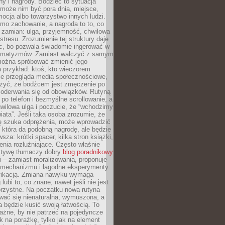
ny i nagrody. Bodziec to sytuacja
może nim być pora dnia, miejsce,
ocja albo towarzystwo innych ludzi.
mo zachowanie, a nagroda to to, co
 zamian: ulga, przyjemność, chwilowa
stresu. Zrozumienie tej struktury daje
, bo pozwala świadomie ingerować w
omatyzmów. Zamiast walczyć z samym
ożna spróbować zmienić jego
 przykład: ktoś, kto wieczorem
e przegląda media społecznościowe,
yć, że bodźcem jest zmęczenie po
 oderwania się od obowiązków. Rutyną
e po telefon i bezmyślne scrollowanie, a
wilowa ulga i poczucie, że “wchodzimy
iata”. Jeśli taka osoba zrozumie, że
ę szuka odprężenia, może wprowadzić
 która da podobną nagrodę, ale będzie
wsza: krótki spacer, kilka stron książki,
enia rozluźniające. Często właśnie
ktywę tłumaczy dobry
blog poradnikowy
i – zamiast moralizowania, proponuje
 mechanizmu i łagodne eksperymenty
fikacją. Zmiana nawyku wymaga
ubi to, co znane, nawet jeśli nie jest
orzystne. Na początku nowa rutyna
wać się nienaturalna, wymuszona, a
a będzie kusić swoją łatwością. To
ażne, by nie patrzeć na pojedyncze
ak na porażkę, tylko jak na element