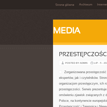
Archiwum
Interne
Strona główna
MEDIA
PRZESTĘPCZOŚ
POSTED BY ADMIN
LIP - 5 - 2
Zorganizowana przestępczość 
ekspertów, jak i czytelników. Str
organizacjom przestępczym, ich r
przestępczości. Serwis prezentuje
omówieniu zjawisk związanych z d
Polsce, na kontynencie europejsk
Przestępczość i Tajemnice i Niewy