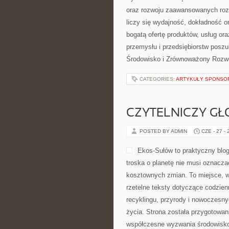
oraz rozwoju zaawansowanych rozw
liczy się wydajność, dokładność 
bogatą ofertę produktów, usług or
przemysłu i przedsiębiorstw posz
Środowisko i Zrównoważony Rozwó
CATEGORIES:
ARTYKUŁY SPONS
CZYTELNICZY GŁ
POSTED BY ADMIN
CZE - 27 -
Ekos-Sułów to praktyczny blog
troska o planetę nie musi oznacza
kosztownych zmian. To miejsce, w
rzetelne teksty dotyczące codzien
recyklingu, przyrody i nowoczesny
życia. Strona została przygotowan
współczesne wyzwania środowisko