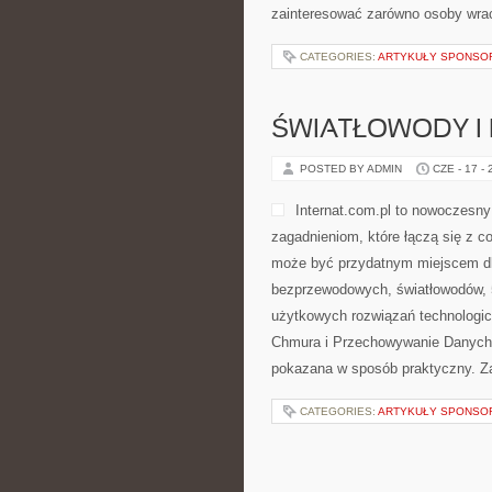
zainteresować zarówno osoby wraca
CATEGORIES:
ARTYKUŁY SPONS
ŚWIATŁOWODY I
POSTED BY ADMIN
CZE - 17 -
Internat.com.pl to nowoczesn
zagadnieniom, które łączą się z c
może być przydatnym miejscem dla 
bezprzewodowych, światłowodów, 
użytkowych rozwiązań technologicz
Chmura i Przechowywanie Danych.
pokazana w sposób praktyczny. Zam
CATEGORIES:
ARTYKUŁY SPONS