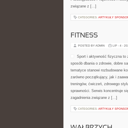
związane z […]
CATEGORIES:
ARTYKUŁY SPONS
FITNESS
POSTED BY ADMIN
LIP - 4 - 2
Sport i aktywność fizyczna to z
sposób dbania o zdrowie, dobre s
tematyce stanowi rozbudowane kom
zarówno początkujący, jak i zaaw
treningów, ćwiczeń, zdrowego styl
sprawności. Serwis koncentruje si
zagadnienia związane z […]
CATEGORIES:
ARTYKUŁY SPONS