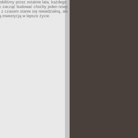
robiliśmy przez ostatnie lata, każdego
 zacząć budować choćby jeden nowy
 z czasem stanie się niewidzialną, ale
ą inwestycją w lepsze życie.