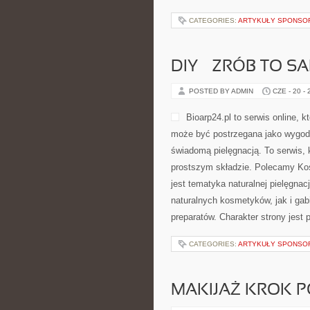
CATEGORIES:
ARTYKUŁY SPONS
DIY – ZRÓB TO S
POSTED BY ADMIN
CZE - 20 -
Bioarp24.pl to serwis online, k
może być postrzegana jako wygodne
świadomą pielęgnacją. To serwis, 
prostszym składzie. Polecamy Ko
jest tematyka naturalnej pielęgna
naturalnych kosmetyków, jak i gab
preparatów. Charakter strony jest 
CATEGORIES:
ARTYKUŁY SPONS
MAKIJAŻ KROK 