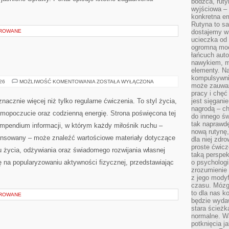
bodźca, ruty
wyjściowa – 
konkretna em
Rutyna to sa
OROWANE
dostajemy w
ucieczka od 
ogromną moc
łańcuch aut
nawykiem, m
elementy. Na
kompulsywni
FITNESS
026
MOŻLIWOŚĆ KOMENTOWANIA
ZOSTAŁA WYŁĄCZONA
może zauważ
pracy i chęć
nacznie więcej niż tylko regularne ćwiczenia. To styl życia,
jest sięgani
nagrodą – ch
amopoczucie oraz codzienną energię. Strona poświęcona tej
do innego św
tak naprawd
pendium informacji, w którym każdy miłośnik ruchu –
nową rutynę,
ansowany – może znaleźć wartościowe materiały dotyczące
dla niej zdro
proste ćwicz
u życia, odżywiania oraz świadomego rozwijania własnej
taką perspe
ę na popularyzowaniu aktywności fizycznej, przedstawiając
o psychologi
zrozumienie
z jego mody
czasu. Mózg l
to dla nas k
OROWANE
będzie wyda
stara ścieżk
normalne. W
potknięcia j