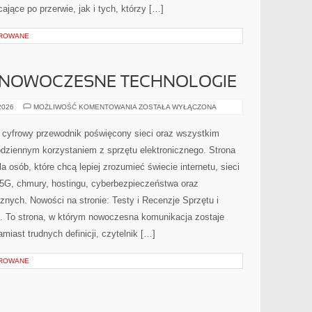
jące po przerwie, jak i tych, którzy […]
OROWANE
 NOWOCZESNE TECHNOLOGIE
ŚWIATŁOWODY
 2026
MOŻLIWOŚĆ KOMENTOWANIA
ZOSTAŁA WYŁĄCZONA
I
NOWOCZESNE
TECHNOLOGIE
y cyfrowy przewodnik poświęcony sieci oraz wszystkim
odziennym korzystaniem z sprzętu elektronicznego. Strona
osób, które chcą lepiej zrozumieć świecie internetu, sieci
5G, chmury, hostingu, cyberbezpieczeństwa oraz
nych. Nowości na stronie: Testy i Recenzje Sprzętu i
 To strona, w którym nowoczesna komunikacja zostaje
iast trudnych definicji, czytelnik […]
OROWANE