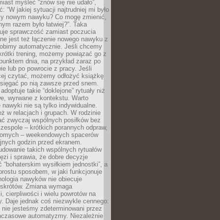
iast myśleć “znów się nie udało”,
ć: “W jakiej sytuacji najtrudniej mi było
zy nowym nawyku? Co mogę zmienić,
ym razem było łatwiej?”. Taka
uje sprawczość zamiast poczucia
ne jest też łączenie nowego nawyku z
robimy automatycznie. Jeśli chcemy
krótki trening, możemy powiązać go z
punktem dnia, na przykład zaraz po
ie lub po powrocie z pracy. Jeśli
ej czytać, możemy odłożyć książkę
 sięgać po nią zawsze przed snem.
adoptuje takie “doklejone” rytuały niż
we, wyrwane z kontekstu. Warto
 nawyki nie są tylko indywidualne.
eż w relacjach i grupach. W rodzinie
ć zwyczaj wspólnych posiłków bez
 zespole – krótkich porannych odpraw,
jomych – weekendowych spacerów
ejnych godzin przed ekranem.
dowanie takich wspólnych rytuałów
zi i sprawia, że dobre decyzje
ć “bohaterskim wysiłkiem jednostki”, a
 prostu sposobem, w jaki funkcjonuje
hologia nawyków nie obiecuje
skrótów. Zmiana wymaga
, cierpliwości i wielu powrotów na
y. Daje jednak coś niezwykle cennego:
 nie jesteśmy zdeterminowani przez
hczasowe automatyzmy. Niezależnie