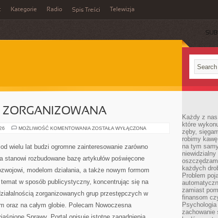
t
Kategorie
Radio
Telewizja
Spis Treści
SUB
C ZORGANIZOWANA
Każdy z nas
które wykon
PRZESTĘPCZOŚC
026
MOŻLIWOŚĆ KOMENTOWANIA
ZOSTAŁA WYŁĄCZONA
zęby, sięgam
ZORGANIZOWANA
robimy kawę
na tym samy
od wielu lat budzi ogromne zainteresowanie zarówno
niewidzialny 
ona stanowi rozbudowane bazę artykułów poświęcone
oszczędzamy
każdych dro
ozwojowi, modelom działania, a także nowym formom
Problem poja
 temat w sposób publicystyczny, koncentrując się na
automatyczn
zamiast poma
ziałalnością zorganizowanych grup przestępczych w
finansom czy
Psychologia
im oraz na całym globie. Polecam Nowoczesna
zachowanie s
jaśnione Sprawy. Portal opisuje istotne zagadnienia