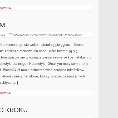
OROWANE
AM
DIY
 2026
MOŻLIWOŚĆ KOMENTOWANIA
ZOSTAŁA WYŁĄCZONA
–
ZRÓB
TO
tóra koncentruje się wokół naturalnej pielęgnacji. Strona
SAM
 zaplecze ofertowe dla osób, które interesują się
która wpisuje się w rosnące zainteresowanie kosmetykami o
smetyki dla niego i Kosmetyki. Głównym motywem strony
cji. Bioarp24.pl może zainteresować zarówno miłośników
inetowe punkty handlowe, którzy poszukują naturalnych
praktyczny, […]
OROWANE
PO KROKU