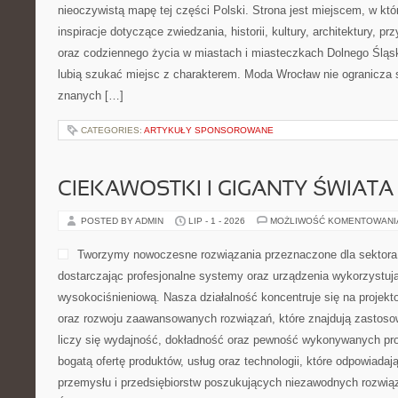
nieoczywistą mapę tej części Polski. Strona jest miejscem, w kt
inspiracje dotyczące zwiedzania, historii, kultury, architektury, pr
oraz codziennego życia w miastach i miasteczkach Dolnego Śląska
lubią szukać miejsc z charakterem. Moda Wrocław nie ogranicza s
znanych […]
CATEGORIES:
ARTYKUŁY SPONSOROWANE
CIEKAWOSTKI I GIGANTY ŚWIATA
POSTED BY ADMIN
LIP - 1 - 2026
MOŻLIWOŚĆ KOMENTOWAN
Tworzymy nowoczesne rozwiązania przeznaczone dla sektor
dostarczając profesjonalne systemy oraz urządzenia wykorzystuj
wysokociśnieniową. Nasza działalność koncentruje się na projekto
oraz rozwoju zaawansowanych rozwiązań, które znajdują zastoso
liczy się wydajność, dokładność oraz pewność wykonywanych pro
bogatą ofertę produktów, usług oraz technologii, które odpowiad
przemysłu i przedsiębiorstw poszukujących niezawodnych rozwi