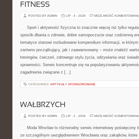
FITNESS
POSTED BY ADMIN
LIP - 4 - 2026
MOŻLIWOŚĆ KOMENTOWAN
Sport i aktywność fizyczna to znacznie więcej niż tylko regula
sposób dbania o zdrowie, dobre samopoczucie oraz codzienną ene
tematyce stanowi rozbudowane kompendium informacji, w którym 
zarówno początkujący, jak i zaawansowany – może znaleźć warto
treningów, ćwiczeń, zdrowego stylu życia, odżywiania oraz świad
sprawności. Serwis koncentruje się na popularyzowaniu aktywnośc
zagadnienia związane z […]
CATEGORIES:
ARTYKUŁY SPONSOROWANE
WAŁBRZYCH
POSTED BY ADMIN
LIP - 2 - 2026
MOŻLIWOŚĆ KOMENTOWAN
Moda Wrocław to różnorodny serwis internetowy poświęcony 
ze szczególnym uwzględnieniem Wrocławia oraz zakątków, które 