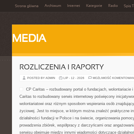
Archiwum
Internet
Kategorie
Radio
Strona główna
Spis T
MEDIA
ROZLICZENIA I RAPORTY
POSTED BY ADMIN
LIP - 12 - 2026
MOŻLIWOŚĆ KOMENTOWAN
CP Caritas – rozbudowany portal o fundacjach, wolontariaci
Caritas to rozbudowany serwis internetowy poświęcony inicjatyw
wolontariatowi oraz różnym sposobom wspierania osób znajdującyc
życiowej. Jest to miejsce, w którym można znaleźć praktyczne i
działalności fundacji w Polsce i na świecie, organizowania pomoc
prowadzenia zbiórek, współpracy z darczyńcami oraz angażowani
serwisu obejmuje między innymi wiadomości dotyczące działalnoś