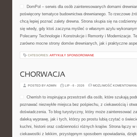
DomPol – serwis dla osób zainteresowanych domami drewnia
poświęcony tematyce budownictwa drewnianego. To rzeczowe źród
chcą lepiej poznać zalety drewna. Strona skupia się na codzienny
się wtedy, gdy ktoś zaczyna myśleć o własnym azylu wykonanym 
Polecamy Technologie i Konstrukcje i Remonty i Modernizacje. T
zarówno mocne strony domów drewnianych, jak i praktyczne aspek
CATEGORIES:
ARTYKUŁY SPONSOROWANE
CHORWACJA
POSTED BY ADMIN
LIP - 6 - 2026
MOŻLIWOŚĆ KOMENTOWAN
Cherrish to inspirująca przestrzeń dla osób, które szukają podr
poznawać niezwykłe miejsca bez pośpiechu, z ciekawością i otwa
doświadczenia. To blog turystyczny, który może zainteresować z
daleką wyprawę, jak i tych, którzy po prostu lubią czytać o świecie
kuchni, historii oraz codzienności różnych krajów. Strona łączy w
ciekawostki z lekkim, przystępnym sposobem opowiadania, dzię