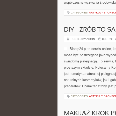
współczesne wyzwania środowisko
CATEGORIES:
ARTYKUŁY SPONS
DIY – ZRÓB TO S
POSTED BY ADMIN
CZE - 20 -
Bioarp24.pl to serwis online, k
może być postrzegana jako wygodne
świadomą pielęgnacją. To serwis, 
prostszym składzie. Polecamy Ko
jest tematyka naturalnej pielęgna
naturalnych kosmetyków, jak i gab
preparatów. Charakter strony jest 
CATEGORIES:
ARTYKUŁY SPONS
MAKIJAŻ KROK 