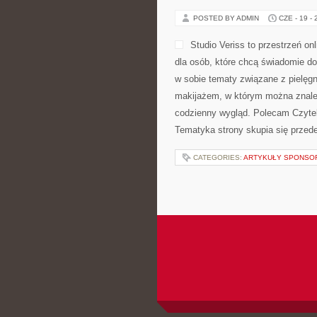
POSTED BY ADMIN
CZE - 19 -
Studio Veriss to przestrzeń 
dla osób, które chcą świadomie do
w sobie tematy związane z pielęgn
makijażem, w którym można znaleź
codzienny wygląd. Polecam Czyteln
Tematyka strony skupia się przede
CATEGORIES:
ARTYKUŁY SPONS