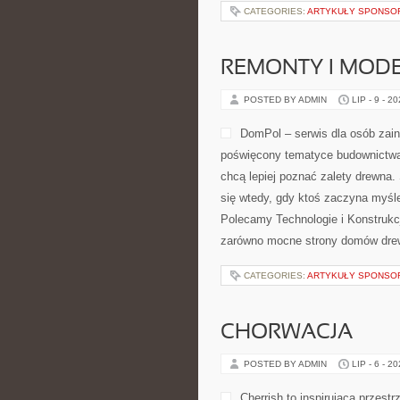
CATEGORIES:
ARTYKUŁY SPONS
REMONTY I MODE
POSTED BY ADMIN
LIP - 9 - 2
DomPol – serwis dla osób zai
poświęcony tematyce budownictwa 
chcą lepiej poznać zalety drewna.
się wtedy, gdy ktoś zaczyna myśl
Polecamy Technologie i Konstrukc
zarówno mocne strony domów drewn
CATEGORIES:
ARTYKUŁY SPONS
CHORWACJA
POSTED BY ADMIN
LIP - 6 - 2
Cherrish to inspirująca przestr