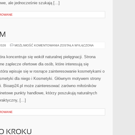
we, ale jednocześnie szukają […]
OROWANE
AM
DIY
 2026
MOŻLIWOŚĆ KOMENTOWANIA
ZOSTAŁA WYŁĄCZONA
–
ZRÓB
TO
tóra koncentruje się wokół naturalnej pielęgnacji. Strona
SAM
 zaplecze ofertowe dla osób, które interesują się
która wpisuje się w rosnące zainteresowanie kosmetykami o
smetyki dla niego i Kosmetyki. Głównym motywem strony
cji. Bioarp24.pl może zainteresować zarówno miłośników
inetowe punkty handlowe, którzy poszukują naturalnych
praktyczny, […]
OROWANE
PO KROKU