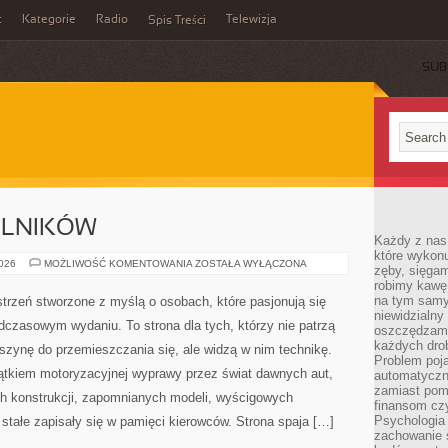
t
Kategorie
Radio
Telewizja
Spis Treści
SUB
ELNIKÓW
Każdy z nas
które wykon
TREŚCI
2026
MOŻLIWOŚĆ KOMENTOWANIA
ZOSTAŁA WYŁĄCZONA
zęby, sięgam
OD
robimy kawę
CZYTELNIKÓW
na tym samy
strzeń stworzone z myślą o osobach, które pasjonują się
niewidzialny 
adczasowym wydaniu. To strona dla tych, którzy nie patrzą
oszczędzamy
każdych dro
zynę do przemieszczania się, ale widzą w nim technikę.
Problem poja
ątkiem motoryzacyjnej wyprawy przez świat dawnych aut,
automatyczn
zamiast poma
h konstrukcji, zapomnianych modeli, wyścigowych
finansom czy
Psychologia
tałe zapisały się w pamięci kierowców. Strona spaja […]
zachowanie s