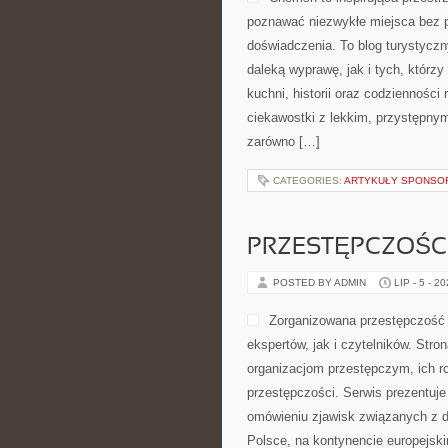
poznawać niezwykłe miejsca bez p
doświadczenia. To blog turystycz
daleką wyprawę, jak i tych, którzy 
kuchni, historii oraz codzienności
ciekawostki z lekkim, przystępn
zarówno […]
CATEGORIES:
ARTYKUŁY SPONS
PRZESTĘPCZOŚ
POSTED BY ADMIN
LIP - 5 - 2
Zorganizowana przestępczość 
ekspertów, jak i czytelników. Str
organizacjom przestępczym, ich r
przestępczości. Serwis prezentuje
omówieniu zjawisk związanych z d
Polsce, na kontynencie europejsk