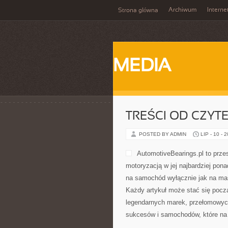
Archiwum
Interne
Strona główna
MEDIA
TREŚCI OD CZYT
POSTED BY ADMIN
LIP - 10 - 
AutomotiveBearings.pl to prze
motoryzacją w jej najbardziej pon
na samochód wyłącznie jak na mas
Każdy artykuł może stać się pocz
legendarnych marek, przełomowyc
sukcesów i samochodów, które na s