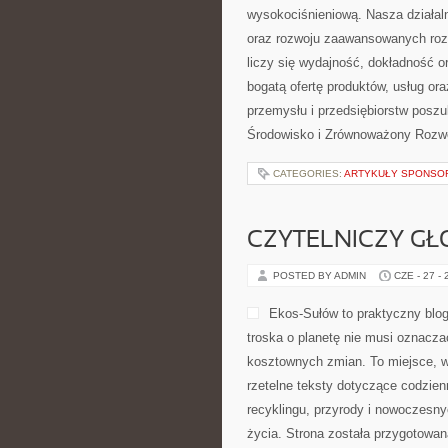
wysokociśnieniową. Nasza działaln
oraz rozwoju zaawansowanych rozw
liczy się wydajność, dokładność 
bogatą ofertę produktów, usług or
przemysłu i przedsiębiorstw posz
Środowisko i Zrównoważony Rozwó
CATEGORIES:
ARTYKUŁY SPONS
CZYTELNICZY GŁ
POSTED BY ADMIN
CZE - 27 -
Ekos-Sułów to praktyczny blog
troska o planetę nie musi oznacza
kosztownych zmian. To miejsce, w
rzetelne teksty dotyczące codzien
recyklingu, przyrody i nowoczesny
życia. Strona została przygotowan