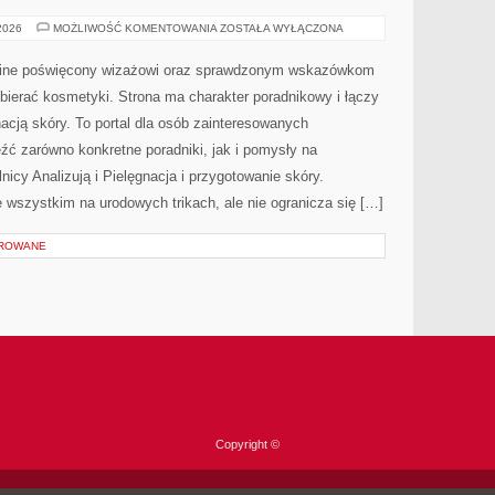
MAKIJAŻ
 2026
MOŻLIWOŚĆ KOMENTOWANIA
ZOSTAŁA WYŁĄCZONA
KROK
PO
KROKU
online poświęcony wizażowi oraz sprawdzonym wskazówkom
bierać kosmetyki. Strona ma charakter poradnikowy i łączy
acją skóry. To portal dla osób zainteresowanych
ć zarówno konkretne poradniki, jak i pomysły na
icy Analizują i Pielęgnacja i przygotowanie skóry.
 wszystkim na urodowych trikach, ale nie ogranicza się […]
OROWANE
Copyright ©