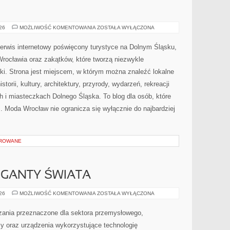
WAŁBRZYCH
026
MOŻLIWOŚĆ KOMENTOWANIA
ZOSTAŁA WYŁĄCZONA
erwis internetowy poświęcony turystyce na Dolnym Śląsku,
ocławia oraz zakątków, które tworzą niezwykle
ki. Strona jest miejscem, w którym można znaleźć lokalne
storii, kultury, architektury, przyrody, wydarzeń, rekreacji
 i miasteczkach Dolnego Śląska. To blog dla osób, które
. Moda Wrocław nie ogranicza się wyłącznie do najbardziej
OROWANE
GIGANTY ŚWIATA
CIEKAWOSTKI
026
MOŻLIWOŚĆ KOMENTOWANIA
ZOSTAŁA WYŁĄCZONA
I
GIGANTY
ŚWIATA
ania przeznaczone dla sektora przemysłowego,
y oraz urządzenia wykorzystujące technologię