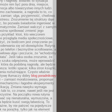
ny i nagrody. Bodziec to sytuacja
może nim być pora dnia, miejsce,
ocja albo towarzystwo innych ludzi.
mo zachowanie, a nagroda to to, co
 zamian: ulga, przyjemność, chwilowa
stresu. Zrozumienie tej struktury daje
, bo pozwala świadomie ingerować w
omatyzmów. Zamiast walczyć z samym
ożna spróbować zmienić jego
 przykład: ktoś, kto wieczorem
e przegląda media społecznościowe,
yć, że bodźcem jest zmęczenie po
 oderwania się od obowiązków. Rutyną
e po telefon i bezmyślne scrollowanie, a
wilowa ulga i poczucie, że “wchodzimy
iata”. Jeśli taka osoba zrozumie, że
ę szuka odprężenia, może wprowadzić
 która da podobną nagrodę, ale będzie
wsza: krótki spacer, kilka stron książki,
enia rozluźniające. Często właśnie
ktywę tłumaczy dobry
blog poradnikowy
i – zamiast moralizowania, proponuje
 mechanizmu i łagodne eksperymenty
fikacją. Zmiana nawyku wymaga
ubi to, co znane, nawet jeśli nie jest
orzystne. Na początku nowa rutyna
wać się nienaturalna, wymuszona, a
a będzie kusić swoją łatwością. To
ażne, by nie patrzeć na pojedyncze
ak na porażkę, tylko jak na element