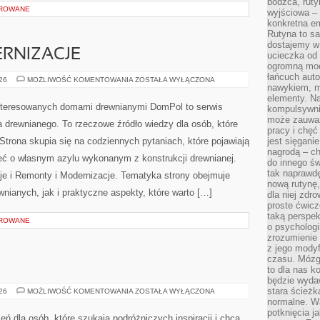
bodźca, ruty
OROWANE
wyjściowa – 
konkretna em
Rutyna to sa
dostajemy w
RNIZACJE
ucieczka od 
ogromną moc
łańcuch aut
REMONTY
026
MOŻLIWOŚĆ KOMENTOWANIA
ZOSTAŁA WYŁĄCZONA
nawykiem, m
I
MODERNIZACJE
elementy. Na
nteresowanych domami drewnianymi DomPol to serwis
kompulsywni
może zauważ
drewnianego. To rzeczowe źródło wiedzy dla osób, które
pracy i chęć
 Strona skupia się na codziennych pytaniach, które pojawiają
jest sięgani
nagrodą – ch
eć o własnym azylu wykonanym z konstrukcji drewnianej.
do innego św
tak naprawd
je i Remonty i Modernizacje. Tematyka strony obejmuje
nową rutynę,
ianych, jak i praktyczne aspekty, które warto […]
dla niej zdro
proste ćwicz
taką perspe
OROWANE
o psychologi
zrozumienie
z jego mody
czasu. Mózg l
to dla nas k
będzie wyda
stara ścieżk
CHORWACJA
026
MOŻLIWOŚĆ KOMENTOWANIA
ZOSTAŁA WYŁĄCZONA
normalne. W
potknięcia j
zeń dla osób, które szukają podróżniczych inspiracji i chcą