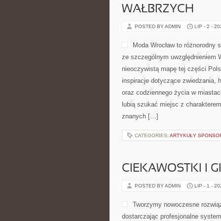
WAŁBRZYCH
POSTED BY ADMIN
LIP - 2 - 2
Moda Wrocław to różnorodny s
ze szczególnym uwzględnieniem Wr
nieoczywistą mapę tej części Pols
inspiracje dotyczące zwiedzania, hi
oraz codziennego życia w miastach
lubią szukać miejsc z charakterem
znanych […]
CATEGORIES:
ARTYKUŁY SPONS
CIEKAWOSTKI I 
POSTED BY ADMIN
LIP - 1 - 2
Tworzymy nowoczesne rozwiąz
dostarczając profesjonalne system