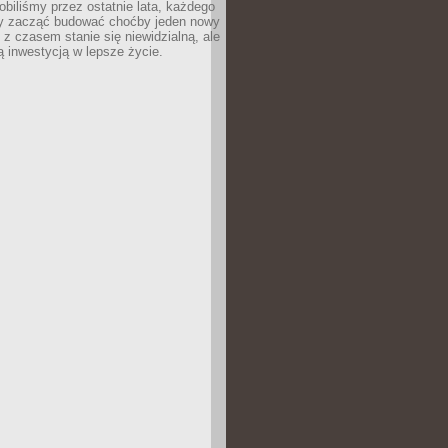
robiliśmy przez ostatnie lata, każdego
 zacząć budować choćby jeden nowy
 z czasem stanie się niewidzialną, ale
ą inwestycją w lepsze życie.