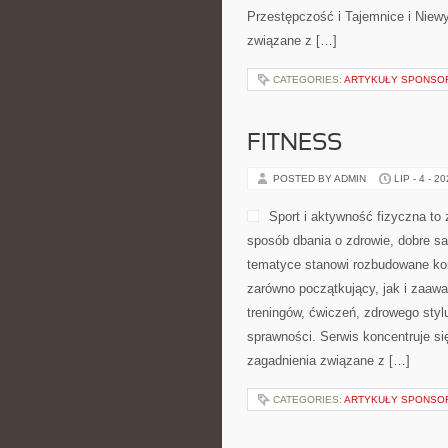
Przestępczość i Tajemnice i Niewy
związane z […]
CATEGORIES:
ARTYKUŁY SPONS
FITNESS
POSTED BY ADMIN
LIP - 4 - 2
Sport i aktywność fizyczna to z
sposób dbania o zdrowie, dobre s
tematyce stanowi rozbudowane kom
zarówno początkujący, jak i zaaw
treningów, ćwiczeń, zdrowego styl
sprawności. Serwis koncentruje si
zagadnienia związane z […]
CATEGORIES:
ARTYKUŁY SPONS