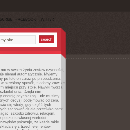
SCRIBE
FACEBOOK
TWITTER
 ma w swoim życiu zestaw czynności,
uje niemal automatycznie. Myjemy
y po telefon zaraz po przebudzeniu,
 w określony sposób, siadamy zawsze
m miejscu przy stole. Nawyki tworzą
szkielet dnia. Dzięki nim
 energię psychiczną – nie musimy
bnych decyzji podejmować od zera.
wia się wtedy, gdy część tych
ych zachowań działa przeciwko nam:
gać, szkodzi zdrowiu, relacjom,
 poczuciu własnej wartości.
 nawyków pokazuje, że każde takie
kłada się z trzech elementów: