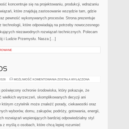
ość koncentruje się na projektowaniu, produkcji, wdrażaniu
iązań, które znajdują zastosowanie wszędzie tam, gdzie
oraz pewność wykonywanych procesów. Strona prezentuje
az technologii, które odpowiadają na potrzeby nowoczesnego
ukujących niezawodnych rozwiązań technicznych. Polecam
j i Ludzie Przemysłu. Nasza […]
OROWANE
OS
CZYTELNICZY
 2026
MOŻLIWOŚĆ KOMENTOWANIA
ZOSTAŁA WYŁĄCZONA
GŁOS
 poświęcony ochronie środowiska, który pokazuje, że
ć wielkich wyrzeczeń, skomplikowanych decyzji ani
 którym czytelnik może znaleźć porady, ciekawostki oraz
nych wyborów, domu, zakupów, podróży, gotowania, energii,
ch rozwiązań wspierających bardziej odpowiedzialny styl
a z myślą o osobach, które chcą lepiej rozumieć