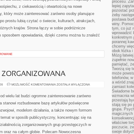
procesu. Zam
lepiej zapyta
ośpiechu, z ciekawością i otwartością na nowe
pozostać pr
ny, który może zainteresować zarówno osoby planujące
żeby następn
postawa bud
po prostu lubią czytać o świecie, kulturach, atrakcjach,
winy. Pomoc
 różnych krajów. Strona łączy w sobie podróżnicze
tym, co już 
wprowadzić 
ym sposobem opowiadania, dzięki czemu można tu znaleźć
konkretnym 
porannej kaw
chcemy więc
obok łóżka i
OROWANE
Mózg łatwiej 
zupełnie no
pamiętać, że
Tworzą się t
C ZORGANIZOWANA
może powsta
telefonów, w
a wśród zna
PRZESTĘPCZOŚC
026
MOŻLIWOŚĆ KOMENTOWANIA
ZOSTAŁA WYŁĄCZONA
zamiast kol
ZORGANIZOWANA
Świadome bu
wzmacnia wię
od wielu lat budzi ogromne zainteresowanie zarówno
przestają by
ona stanowi rozbudowane bazę artykułów poświęcone
stają się po
grupa. Psyc
ozwojowi, modelom działania, a także nowym formom
magicznych 
 temat w sposób publicystyczny, koncentrując się na
konsekwencji
właściwe tor
ziałalnością zorganizowanych grup przestępczych w
poczucie, że
swoje dotyc
im oraz na całym globie. Polecam Nowoczesna