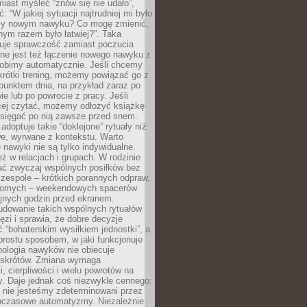
iast myśleć “znów się nie udało”,
ć: “W jakiej sytuacji najtrudniej mi było
zy nowym nawyku? Co mogę zmienić,
ym razem było łatwiej?”. Taka
uje sprawczość zamiast poczucia
ne jest też łączenie nowego nawyku z
robimy automatycznie. Jeśli chcemy
krótki trening, możemy powiązać go z
punktem dnia, na przykład zaraz po
ie lub po powrocie z pracy. Jeśli
ej czytać, możemy odłożyć książkę
 sięgać po nią zawsze przed snem.
adoptuje takie “doklejone” rytuały niż
we, wyrwane z kontekstu. Warto
 nawyki nie są tylko indywidualne.
eż w relacjach i grupach. W rodzinie
ć zwyczaj wspólnych posiłków bez
 zespole – krótkich porannych odpraw,
jomych – weekendowych spacerów
ejnych godzin przed ekranem.
dowanie takich wspólnych rytuałów
zi i sprawia, że dobre decyzje
ć “bohaterskim wysiłkiem jednostki”, a
 prostu sposobem, w jaki funkcjonuje
hologia nawyków nie obiecuje
skrótów. Zmiana wymaga
, cierpliwości i wielu powrotów na
y. Daje jednak coś niezwykle cennego:
 nie jesteśmy zdeterminowani przez
hczasowe automatyzmy. Niezależnie