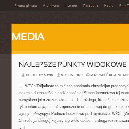
Archiwum
Internet
Kategorie
Radio
Strona główna
Spis T
MEDIA
NAJLEPSZE PUNKTY WIDOKOWE
POSTED BY ADMIN
STY - 15 - 2026
MOŻLIWOŚĆ KOMENTOWA
WŻCh Trójmiasto to miejsce spotkania chrześcijan pragnących 
łączenia duchowości z codziennością. Strona internetowa tej wspó
pomyślana jako zrozumiała mapa dla każdego, kto już uczestnicz
tylko informacja, ale też zaproszenie do duchowej drogi – konkr
wyspy i półwyspy i Podróże budżetowe po Trójmieście. WŻCh (W
Chrześcijańskiego) kojarzy się wielu osobom z drogą rozeznawani
[…]