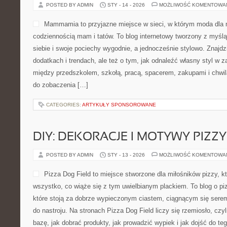
POSTED BY ADMIN
STY - 14 - 2026
MOŻLIWOŚĆ KOMENTOWA
Mammamia to przyjazne miejsce w sieci, w którym moda dla 
codziennością mam i tatów. To blog internetowy tworzony z myślą
siebie i swoje pociechy wygodnie, a jednocześnie stylowo. Znajdzi
dodatkach i trendach, ale też o tym, jak odnaleźć własny styl w z
między przedszkolem, szkołą, pracą, spacerem, zakupami i chwilą 
do zobaczenia […]
CATEGORIES:
ARTYKUŁY SPONSOROWANE
DIY: DEKORACJE I MOTYWY PIZZY
POSTED BY ADMIN
STY - 13 - 2026
MOŻLIWOŚĆ KOMENTOWA
Pizza Dog Field to miejsce stworzone dla miłośników pizzy, 
wszystko, co wiąże się z tym uwielbianym plackiem. To blog o piz
które stoją za dobrze wypieczonym ciastem, ciągnącym się ser
do nastroju. Na stronach Pizza Dog Field liczy się rzemiosło, czy
bazę, jak dobrać produkty, jak prowadzić wypiek i jak dojść do t