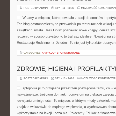
POSTED BY ADMIN
STY - 11 - 2026
MOŻLIWOŚĆ KOMENTOWA
Witamy w miejscu, które powstało z pasji do smaków i apety
Ten blog gastronomiczny to przewodnik po restauracjach w kraju 
zakątkach świata. Jeśli lubisz poznawać nowe knajpy, cenisz szc
jedzeniu w sposób przystępny, to trafiasz idealnie. Nowości na str
Restauracje Rodzinne i z Dziećmi. To nie jest tylko zbiór „ładnych
CATEGORIES:
ARTYKUŁY SPONSOROWANE
ZDROWIE, HIGIENA I PROFILAKT
POSTED BY ADMIN
STY - 10 - 2026
MOŻLIWOŚĆ KOMENTOWA
sptopolka.pl to przyjazna przestrzeń poświęcona temu, co w 
najważniejsze: treściom do nauki, pomysłom na ciekawe zajęcia
rozwijaniu umiejętności. To miejsce, w którym młody człowiek mo
znajdzie wskazówki do mądrego wspierania, a wychowawca dostan
wykorzystania na lekcji i poza nią. Polecamy Edukacja finansowa 