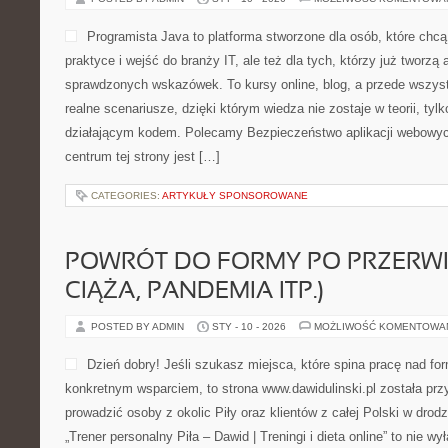
Programista Java to platforma stworzone dla osób, które chc
praktyce i wejść do branży IT, ale też dla tych, którzy już tworzą 
sprawdzonych wskazówek. To kursy online, blog, a przede wszyst
realne scenariusze, dzięki którym wiedza nie zostaje w teorii, tylk
działającym kodem. Polecamy Bezpieczeństwo aplikacji webowych
centrum tej strony jest […]
CATEGORIES:
ARTYKUŁY SPONSOROWANE
POWRÓT DO FORMY PO PRZERWI
CIĄŻA, PANDEMIA ITP.)
POSTED BY ADMIN
STY - 10 - 2026
MOŻLIWOŚĆ KOMENTOWA
Dzień dobry! Jeśli szukasz miejsca, które spina pracę nad fo
konkretnym wsparciem, to strona www.dawidulinski.pl została prz
prowadzić osoby z okolic Piły oraz klientów z całej Polski w drodz
„Trener personalny Piła – Dawid | Treningi i dieta online” to nie wy