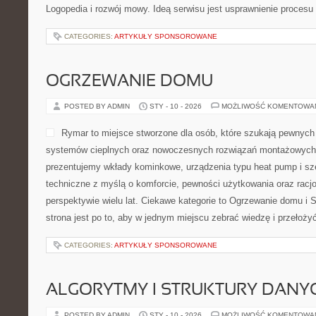
Logopedia i rozwój mowy. Ideą serwisu jest usprawnienie procesu 
CATEGORIES:
ARTYKUŁY SPONSOROWANE
OGRZEWANIE DOMU
POSTED BY ADMIN
STY - 10 - 2026
MOŻLIWOŚĆ KOMENTOWA
Rymar to miejsce stworzone dla osób, które szukają pewnych
systemów cieplnych oraz nowoczesnych rozwiązań montażowych d
prezentujemy wkłady kominkowe, urządzenia typu heat pump i sze
techniczne z myślą o komforcie, pewności użytkowania oraz racj
perspektywie wielu lat. Ciekawe kategorie to Ogrzewanie domu i 
strona jest po to, aby w jednym miejscu zebrać wiedzę i przełożyć
CATEGORIES:
ARTYKUŁY SPONSOROWANE
ALGORYTMY I STRUKTURY DANY
POSTED BY ADMIN
STY - 10 - 2026
MOŻLIWOŚĆ KOMENTOWA