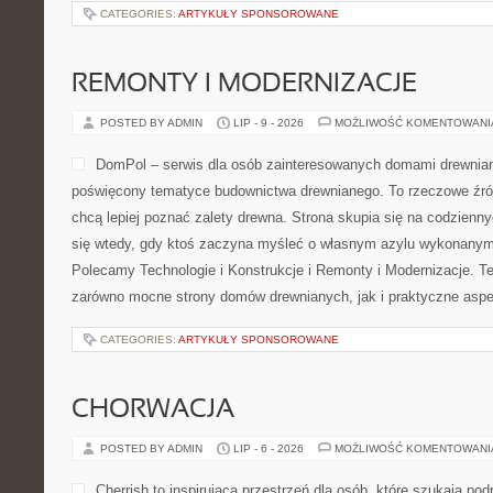
CATEGORIES:
ARTYKUŁY SPONSOROWANE
REMONTY I MODERNIZACJE
POSTED BY ADMIN
LIP - 9 - 2026
MOŻLIWOŚĆ KOMENTOWAN
DomPol – serwis dla osób zainteresowanych domami drewnia
poświęcony tematyce budownictwa drewnianego. To rzeczowe źród
chcą lepiej poznać zalety drewna. Strona skupia się na codzienny
się wtedy, gdy ktoś zaczyna myśleć o własnym azylu wykonanym 
Polecamy Technologie i Konstrukcje i Remonty i Modernizacje. T
zarówno mocne strony domów drewnianych, jak i praktyczne aspek
CATEGORIES:
ARTYKUŁY SPONSOROWANE
CHORWACJA
POSTED BY ADMIN
LIP - 6 - 2026
MOŻLIWOŚĆ KOMENTOWAN
Cherrish to inspirująca przestrzeń dla osób, które szukają podr