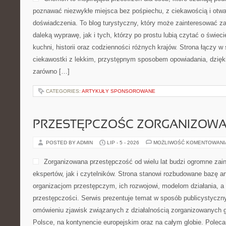
poznawać niezwykłe miejsca bez pośpiechu, z ciekawością i otwa
doświadczenia. To blog turystyczny, który może zainteresować z
daleką wyprawę, jak i tych, którzy po prostu lubią czytać o świecie
kuchni, historii oraz codzienności różnych krajów. Strona łączy w
ciekawostki z lekkim, przystępnym sposobem opowiadania, dzię
zarówno […]
CATEGORIES:
ARTYKUŁY SPONSOROWANE
PRZESTĘPCZOŚC ZORGANIZOW
POSTED BY ADMIN
LIP - 5 - 2026
MOŻLIWOŚĆ KOMENTOWAN
Zorganizowana przestępczość od wielu lat budzi ogromne zai
ekspertów, jak i czytelników. Strona stanowi rozbudowane bazę a
organizacjom przestępczym, ich rozwojowi, modelom działania, 
przestępczości. Serwis prezentuje temat w sposób publicystyczny
omówieniu zjawisk związanych z działalnością zorganizowanych 
Polsce, na kontynencie europejskim oraz na całym globie. Pol