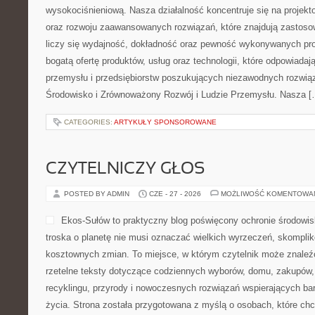
wysokociśnieniową. Nasza działalność koncentruje się na projekto
oraz rozwoju zaawansowanych rozwiązań, które znajdują zastoso
liczy się wydajność, dokładność oraz pewność wykonywanych pro
bogatą ofertę produktów, usług oraz technologii, które odpowiad
przemysłu i przedsiębiorstw poszukujących niezawodnych rozwi
Środowisko i Zrównoważony Rozwój i Ludzie Przemysłu. Nasza [
CATEGORIES:
ARTYKUŁY SPONSOROWANE
CZYTELNICZY GŁOS
POSTED BY ADMIN
CZE - 27 - 2026
MOŻLIWOŚĆ KOMENTOWA
Ekos-Sułów to praktyczny blog poświęcony ochronie środowisk
troska o planetę nie musi oznaczać wielkich wyrzeczeń, skompli
kosztownych zmian. To miejsce, w którym czytelnik może znaleźć
rzetelne teksty dotyczące codziennych wyborów, domu, zakupów, p
recyklingu, przyrody i nowoczesnych rozwiązań wspierających bar
życia. Strona została przygotowana z myślą o osobach, które chc