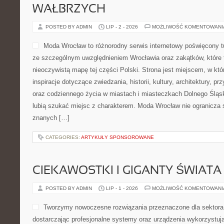
WAŁBRZYCH
POSTED BY ADMIN
LIP - 2 - 2026
MOŻLIWOŚĆ KOMENTOWAN
Moda Wrocław to różnorodny serwis internetowy poświęcony 
ze szczególnym uwzględnieniem Wrocławia oraz zakątków, które 
nieoczywistą mapę tej części Polski. Strona jest miejscem, w kt
inspiracje dotyczące zwiedzania, historii, kultury, architektury, pr
oraz codziennego życia w miastach i miasteczkach Dolnego Śląska
lubią szukać miejsc z charakterem. Moda Wrocław nie ogranicza s
znanych […]
CATEGORIES:
ARTYKUŁY SPONSOROWANE
CIEKAWOSTKI I GIGANTY ŚWIATA
POSTED BY ADMIN
LIP - 1 - 2026
MOŻLIWOŚĆ KOMENTOWAN
Tworzymy nowoczesne rozwiązania przeznaczone dla sektor
dostarczając profesjonalne systemy oraz urządzenia wykorzystuj