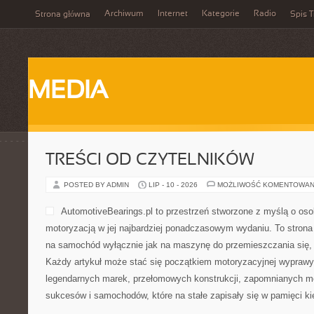
Archiwum
Internet
Kategorie
Radio
Strona główna
Spis T
MEDIA
TREŚCI OD CZYTELNIKÓW
POSTED BY ADMIN
LIP - 10 - 2026
MOŻLIWOŚĆ KOMENTOWAN
AutomotiveBearings.pl to przestrzeń stworzone z myślą o osob
motoryzacją w jej najbardziej ponadczasowym wydaniu. To strona d
na samochód wyłącznie jak na maszynę do przemieszczania się, 
Każdy artykuł może stać się początkiem motoryzacyjnej wyprawy
legendarnych marek, przełomowych konstrukcji, zapomnianych m
sukcesów i samochodów, które na stałe zapisały się w pamięci k