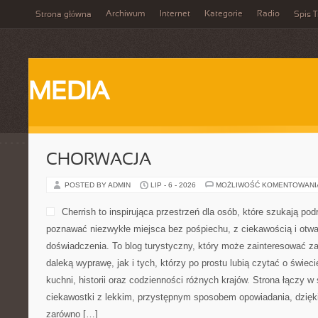
Archiwum
Internet
Kategorie
Radio
Strona główna
Spis T
MEDIA
CHORWACJA
POSTED BY ADMIN
LIP - 6 - 2026
MOŻLIWOŚĆ KOMENTOWAN
Cherrish to inspirująca przestrzeń dla osób, które szukają podr
poznawać niezwykłe miejsca bez pośpiechu, z ciekawością i otwa
doświadczenia. To blog turystyczny, który może zainteresować z
daleką wyprawę, jak i tych, którzy po prostu lubią czytać o świecie
kuchni, historii oraz codzienności różnych krajów. Strona łączy w
ciekawostki z lekkim, przystępnym sposobem opowiadania, dzię
zarówno […]