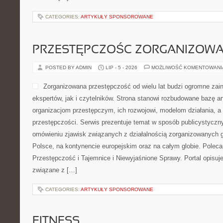
CATEGORIES:
ARTYKUŁY SPONSOROWANE
PRZESTĘPCZOŚC ZORGANIZOW
POSTED BY ADMIN
LIP - 5 - 2026
MOŻLIWOŚĆ KOMENTOWAN
Zorganizowana przestępczość od wielu lat budzi ogromne zai
ekspertów, jak i czytelników. Strona stanowi rozbudowane bazę a
organizacjom przestępczym, ich rozwojowi, modelom działania, 
przestępczości. Serwis prezentuje temat w sposób publicystyczny
omówieniu zjawisk związanych z działalnością zorganizowanych 
Polsce, na kontynencie europejskim oraz na całym globie. Pol
Przestępczość i Tajemnice i Niewyjaśnione Sprawy. Portal opisuje
związane z […]
CATEGORIES:
ARTYKUŁY SPONSOROWANE
FITNESS