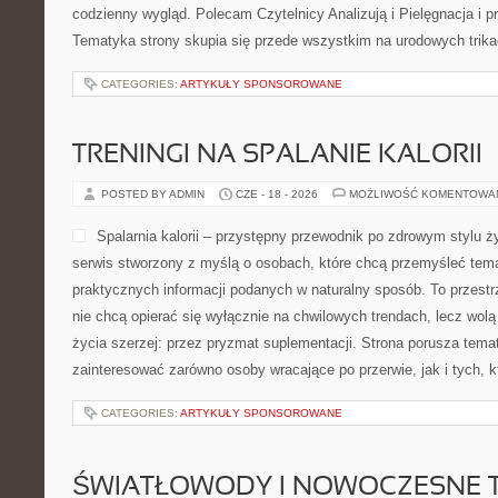
codzienny wygląd. Polecam Czytelnicy Analizują i Pielęgnacja i p
Tematyka strony skupia się przede wszystkim na urodowych trikac
CATEGORIES:
ARTYKUŁY SPONSOROWANE
TRENINGI NA SPALANIE KALORII
POSTED BY ADMIN
CZE - 18 - 2026
MOŻLIWOŚĆ KOMENTOWA
Spalarnia kalorii – przystępny przewodnik po zdrowym stylu życ
serwis stworzony z myślą o osobach, które chcą przemyśleć tema
praktycznych informacji podanych w naturalny sposób. To przestrz
nie chcą opierać się wyłącznie na chwilowych trendach, lecz wolą
życia szerzej: przez pryzmat suplementacji. Strona porusza tema
zainteresować zarówno osoby wracające po przerwie, jak i tych, k
CATEGORIES:
ARTYKUŁY SPONSOROWANE
ŚWIATŁOWODY I NOWOCZESNE 