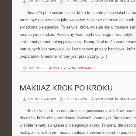
POSTED BY ADMIN
CZE - 20 - 2026
MOŻLIWOŚĆ KOMENTOWA
Bioarp24.pl to serwis online, która koncentruje się wokół natura
może być postrzegana jako wygodne zaplecze ofertowe dla osób, k
świadomą pielęgnacją. To serwis, która wpisuje się w rosnące z
prostszym składzie. Polecamy Kosmetyki dla niego i Kosmetyki
jest tematyka naturalnej pielęgnacji. Bioarp24.pl może zainteres
naturalnych kosmetyków, jak i gabinetowe punkty handlowe, któr
preparatów. Charakter strony jest praktyczny, […]
CATEGORIES:
ARTYKUŁY SPONSOROWANE
MAKIJAŻ KROK PO KROKU
POSTED BY ADMIN
CZE - 19 - 2026
MOŻLIWOŚĆ KOMENTOWA
Studio Veriss to przestrzeń online poświęcony wizażowi or
dla osób, które chcą świadomie dobierać kosmetyki. Strona ma ch
w sobie tematy związane z pielęgnacją skóry. To portal dla osób
makijażem, w którym można znaleźć zarówno konkretne poradniki,