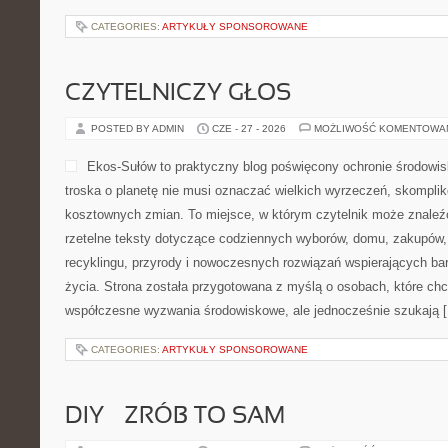
CATEGORIES:
ARTYKUŁY SPONSOROWANE
CZYTELNICZY GŁOS
POSTED BY ADMIN
CZE - 27 - 2026
MOŻLIWOŚĆ KOMENTOWA
Ekos-Sułów to praktyczny blog poświęcony ochronie środowisk
troska o planetę nie musi oznaczać wielkich wyrzeczeń, skompli
kosztownych zmian. To miejsce, w którym czytelnik może znaleźć
rzetelne teksty dotyczące codziennych wyborów, domu, zakupów, p
recyklingu, przyrody i nowoczesnych rozwiązań wspierających bar
życia. Strona została przygotowana z myślą o osobach, które chc
współczesne wyzwania środowiskowe, ale jednocześnie szukają 
CATEGORIES:
ARTYKUŁY SPONSOROWANE
DIY – ZRÓB TO SAM