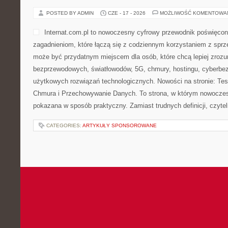
POSTED BY ADMIN
CZE - 17 - 2026
MOŻLIWOŚĆ KOMENTOWA
Internat.com.pl to nowoczesny cyfrowy przewodnik poświęcon
zagadnieniom, które łączą się z codziennym korzystaniem z sprzę
może być przydatnym miejscem dla osób, które chcą lepiej zrozum
bezprzewodowych, światłowodów, 5G, chmury, hostingu, cyberbe
użytkowych rozwiązań technologicznych. Nowości na stronie: Test
Chmura i Przechowywanie Danych. To strona, w którym nowoczes
pokazana w sposób praktyczny. Zamiast trudnych definicji, czytel
CATEGORIES:
ARTYKUŁY SPONSOROWANE