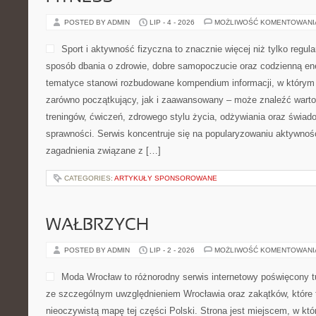
POSTED BY ADMIN
LIP - 4 - 2026
MOŻLIWOŚĆ KOMENTOWAN
Sport i aktywność fizyczna to znacznie więcej niż tylko regula
sposób dbania o zdrowie, dobre samopoczucie oraz codzienną ene
tematyce stanowi rozbudowane kompendium informacji, w którym 
zarówno początkujący, jak i zaawansowany – może znaleźć warto
treningów, ćwiczeń, zdrowego stylu życia, odżywiania oraz świad
sprawności. Serwis koncentruje się na popularyzowaniu aktywnośc
zagadnienia związane z […]
CATEGORIES:
ARTYKUŁY SPONSOROWANE
WAŁBRZYCH
POSTED BY ADMIN
LIP - 2 - 2026
MOŻLIWOŚĆ KOMENTOWAN
Moda Wrocław to różnorodny serwis internetowy poświęcony 
ze szczególnym uwzględnieniem Wrocławia oraz zakątków, które 
nieoczywistą mapę tej części Polski. Strona jest miejscem, w kt