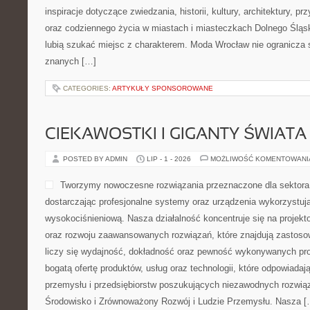
inspiracje dotyczące zwiedzania, historii, kultury, architektury, pr
oraz codziennego życia w miastach i miasteczkach Dolnego Śląska
lubią szukać miejsc z charakterem. Moda Wrocław nie ogranicza s
znanych […]
CATEGORIES:
ARTYKUŁY SPONSOROWANE
CIEKAWOSTKI I GIGANTY ŚWIATA
POSTED BY ADMIN
LIP - 1 - 2026
MOŻLIWOŚĆ KOMENTOWAN
Tworzymy nowoczesne rozwiązania przeznaczone dla sektor
dostarczając profesjonalne systemy oraz urządzenia wykorzystuj
wysokociśnieniową. Nasza działalność koncentruje się na projekto
oraz rozwoju zaawansowanych rozwiązań, które znajdują zastoso
liczy się wydajność, dokładność oraz pewność wykonywanych pro
bogatą ofertę produktów, usług oraz technologii, które odpowiad
przemysłu i przedsiębiorstw poszukujących niezawodnych rozwi
Środowisko i Zrównoważony Rozwój i Ludzie Przemysłu. Nasza [