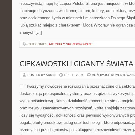
nieoczywistą mapę tej części Polski. Strona jest miejscem, w kt
inspiracje dotyczące zwiedzania, historii, kultury, architektury, pr
oraz codziennego życia w miastach i miasteczkach Dolnego Śląska
lubią szukać miejsc z charakterem. Moda Wrocław nie ogranicza s
znanych […]
CATEGORIES:
ARTYKUŁY SPONSOROWANE
CIEKAWOSTKI I GIGANTY ŚWIATA
POSTED BY ADMIN
LIP - 1 - 2026
MOŻLIWOŚĆ KOMENTOWAN
Tworzymy nowoczesne rozwiązania przeznaczone dla sektor
dostarczając profesjonalne systemy oraz urządzenia wykorzystuj
wysokociśnieniową. Nasza działalność koncentruje się na projekto
oraz rozwoju zaawansowanych rozwiązań, które znajdują zastoso
liczy się wydajność, dokładność oraz pewność wykonywanych pro
bogatą ofertę produktów, usług oraz technologii, które odpowiad
przemysłu i przedsiębiorstw poszukujących niezawodnych rozwi