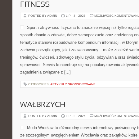
FITNESS
POSTED BY ADMIN
LIP - 4 - 2026
MOŻLIWOŚĆ KOMENTOWAN
Sport i aktywność fizyczna to znacznie więcej niż tylko regula
sposób dbania o zdrowie, dobre samopoczucie oraz codzienną ene
tematyce stanowi rozbudowane kompendium informacji, w którym 
zarówno początkujący, jak i zaawansowany – może znaleźć warto
treningów, ćwiczeń, zdrowego stylu życia, odżywiania oraz świad
sprawności. Serwis koncentruje się na popularyzowaniu aktywnośc
zagadnienia związane z […]
CATEGORIES:
ARTYKUŁY SPONSOROWANE
WAŁBRZYCH
POSTED BY ADMIN
LIP - 2 - 2026
MOŻLIWOŚĆ KOMENTOWAN
Moda Wrocław to różnorodny serwis internetowy poświęcony 
ze szczególnym uwzględnieniem Wrocławia oraz zakątków, które 