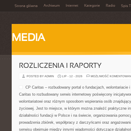
Archiwum
Internet
Kategorie
Radio
Strona główna
Spis T
MEDIA
ROZLICZENIA I RAPORTY
POSTED BY ADMIN
LIP - 12 - 2026
MOŻLIWOŚĆ KOMENTOWAN
CP Caritas – rozbudowany portal o fundacjach, wolontariaci
Caritas to rozbudowany serwis internetowy poświęcony inicjatyw
wolontariatowi oraz różnym sposobom wspierania osób znajdującyc
życiowej. Jest to miejsce, w którym można znaleźć praktyczne i
działalności fundacji w Polsce i na świecie, organizowania pomoc
prowadzenia zbiórek, współpracy z darczyńcami oraz angażowani
serwisu obejmuje między innymi wiadomości dotyczące działalnoś