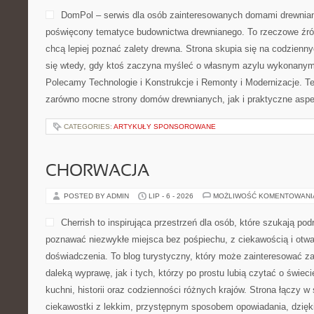
DomPol – serwis dla osób zainteresowanych domami drewnia
poświęcony tematyce budownictwa drewnianego. To rzeczowe źród
chcą lepiej poznać zalety drewna. Strona skupia się na codzienny
się wtedy, gdy ktoś zaczyna myśleć o własnym azylu wykonanym 
Polecamy Technologie i Konstrukcje i Remonty i Modernizacje. T
zarówno mocne strony domów drewnianych, jak i praktyczne aspek
CATEGORIES:
ARTYKUŁY SPONSOROWANE
CHORWACJA
POSTED BY ADMIN
LIP - 6 - 2026
MOŻLIWOŚĆ KOMENTOWAN
Cherrish to inspirująca przestrzeń dla osób, które szukają podr
poznawać niezwykłe miejsca bez pośpiechu, z ciekawością i otwa
doświadczenia. To blog turystyczny, który może zainteresować z
daleką wyprawę, jak i tych, którzy po prostu lubią czytać o świecie
kuchni, historii oraz codzienności różnych krajów. Strona łączy w
ciekawostki z lekkim, przystępnym sposobem opowiadania, dzię