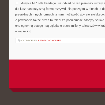
Muzyka MP3 dla każdego Już odkąd po raz pierwszy ujrzały św
dla ludzi fantastyczną formę rozrywki. Na początku w kinach, a d
przeróżnych innych formach ją nam możliwość aby się zrelaksowa
Z pewnością także przez to tak duża popularność zdobyły seriale t
one ogromną potęgę i są oglądane przez miliony telewidzów w ka
w napięciu […]
CATEGORIES:
LATAJACACHOLERA