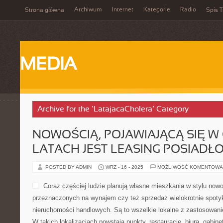
Archiwum
Internet
Kategorie
Radio
Strona główna
Spis T
MEDIA
Archive for the ‘LatajacaCholera’ Category
NOWOŚCIĄ, POJAWIAJĄCĄ SIĘ W
LATACH JEST LEASING POSIADŁO
POSTED BY ADMIN
WRZ - 16 - 2025
MOŻLIWOŚĆ KOMENTOWA
Coraz częściej ludzie planują własne mieszkania w stylu now
przeznaczonych na wynajem czy też sprzedaż wielokrotnie spoty
nieruchomości handlowych. Są to wszelkie lokalne z zastosowan
W takich lokalizacjach powstają punkty, restauracje, biura, gabin