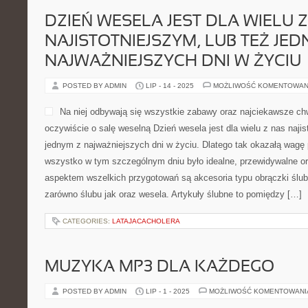
DZIEŃ WESELA JEST DLA WIELU 
NAJISTOTNIEJSZYM, LUB TEŻ JED
NAJWAŻNIEJSZYCH DNI W ŻYCIU
POSTED BY ADMIN
LIP - 14 - 2025
MOŻLIWOŚĆ KOMENTOWAN
Na niej odbywają się wszystkie zabawy oraz najciekawsze chw
oczywiście o salę weselną Dzień wesela jest dla wielu z nas najis
jednym z najważniejszych dni w życiu. Dlatego tak okazałą wagę
wszystko w tym szczególnym dniu było idealne, przewidywalne 
aspektem wszelkich przygotowań są akcesoria typu obrączki ślubn
zarówno ślubu jak oraz wesela. Artykuły ślubne to pomiędzy […]
CATEGORIES:
LATAJACACHOLERA
MUZYKA MP3 DLA KAŻDEGO
POSTED BY ADMIN
LIP - 1 - 2025
MOŻLIWOŚĆ KOMENTOWAN