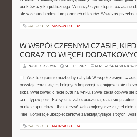
punktów użytku publicznego. W najwyższym stopniu pożądane obi
się w centrach miast i na parterach obiektów. Wówczas przechod
CATEGORIES:
LATAJACACHOLERA
W WSPÓŁCZESNYM CZASIE, KIE
CORAZ TO WIĘCEJ DODATKOWY
POSTED BY ADMIN
SIE - 18 - 2025
MOŻLIWOŚĆ KOMENTOWA
Wóz to ogromnie niezbędny nabytek W współczesnym czasie, 
powstaje coraz więcej kolejnych korporacji zajmujących się ubez
sobą rywalizować o racje bytu na rynku. Rywalizacja odbywa się
cen i typów polis. Polisy oraz zabezpieczenia, stała się przedmio
punkcie sprzedaży. Ubezpieczyć wolno pojedyncze części ciała lud
inne. Korporacje ubezpieczeniowe zarabiają tysiące złotych. Jeśl
CATEGORIES:
LATAJACACHOLERA