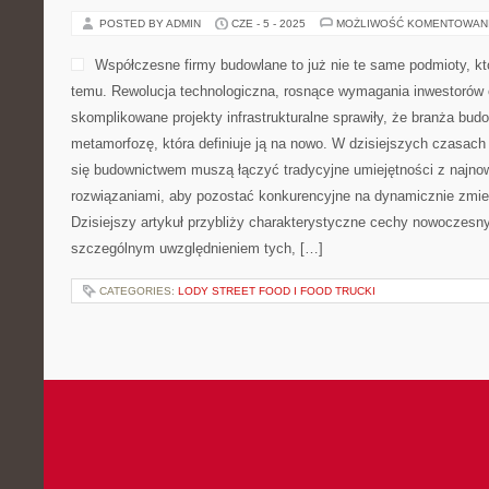
POSTED BY ADMIN
CZE - 5 - 2025
MOŻLIWOŚĆ KOMENTOWAN
Współczesne firmy budowlane to już nie te same podmioty, k
temu. Rewolucja technologiczna, rosnące wymagania inwestorów o
skomplikowane projekty infrastrukturalne sprawiły, że branża bud
metamorfozę, która definiuje ją na nowo. W dzisiejszych czasach
się budownictwem muszą łączyć tradycyjne umiejętności z najno
rozwiązaniami, aby pozostać konkurencyjne na dynamicznie zmie
Dzisiejszy artykuł przybliży charakterystyczne cechy nowoczesn
szczególnym uwzględnieniem tych, […]
CATEGORIES:
LODY STREET FOOD I FOOD TRUCKI