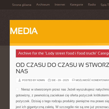
Archiwum
Internet
Kategorie
Radio
Strona główna
Spis T
MEDIA
Archive for the ‘Lody street food i food trucki’ Categ
OD CZASU DO CZASU W STWOR
NAS
POSTED BY ADMIN
SIE - 29 - 2025
MOŻLIWOŚĆ KOMENTOWA
Nieraz w stworzonym przez nas Jeżeli wyszukujesz natychmi
gotowizny, z pewnością zaciekawi cię oferta pożyczek krótkoter
pożyczek. Dzisiaj o tego rodzaju produkty pieniężne ma prawo się
jest ich gigantyczną zaletą. W szczególe nie są one już przeznacz