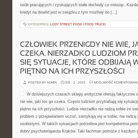
osób pracujących i zyskujących stałe dochody co miesiąc. Każd
kredyt na dowód jest w związku z tym możliwy do […]
CATEGORIES:
LODY STREET FOOD I FOOD TRUCKI
CZŁOWIEK PRZENIGDY NIE WIE, J
CZEKA. NIERZADKO LUDZIOM PR
SIĘ SYTUACJE, KTÓRE ODBIJAJĄ 
PIĘTNO NA ICH PRZYSZŁOŚCI
POSTED BY ADMIN
SIE - 2 - 2025
MOŻLIWOŚĆ KOMENTOWAN
W dzisiejszych czasach sklepy erotyczne oferują faktycznie
nie wie, jaki los go czeka. Często ludziom przytrafiają się sytuacj
piętno na ich przyszłości. Ludzie nierzadko nie radzą sobie ze s
problem z przejawianiem uczuć, zamykają się w sobie, nie radzą 
osobistymi. W takich sytuacjach potrzebna jest kompetentna pom
dobry psychoterapeuta Kraków. Taki fachman pomoże z każdym