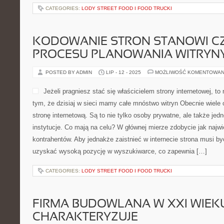
CATEGORIES:
LODY STREET FOOD I FOOD TRUCKI
KODOWANIE STRON STANOWI C
PROCESU PLANOWANIA WITRYN
POSTED BY ADMIN
LIP - 12 - 2025
MOŻLIWOŚĆ KOMENTOWAN
Jeżeli pragniesz stać się właścicielem strony internetowej, 
tym, że dzisiaj w sieci mamy całe mnóstwo witryn Obecnie wiele
stronę internetową. Są to nie tylko osoby prywatne, ale także jed
instytucje. Co mają na celu? W głównej mierze zdobycie jak najwi
kontrahentów. Aby jednakże zaistnieć w internecie strona musi b
uzyskać wysoką pozycję w wyszukiwarce, co zapewnia […]
CATEGORIES:
LODY STREET FOOD I FOOD TRUCKI
FIRMA BUDOWLANA W XXI WIEKU
CHARAKTERYZUJE