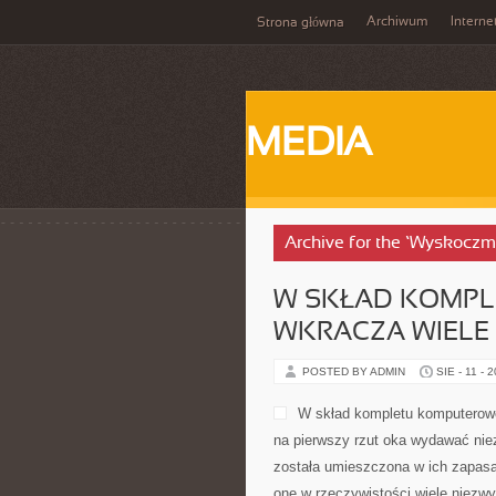
Archiwum
Interne
Strona główna
MEDIA
Archive for the ‘Wyskoczm
W SKŁAD KOMP
WKRACZA WIELE
POSTED BY ADMIN
SIE - 11 - 
W skład kompletu komputerowe
na pierwszy rzut oka wydawać ni
została umieszczona w ich zapasac
one w rzeczywistości wiele niezwy