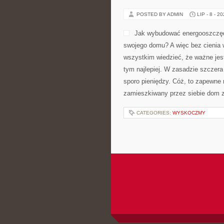
POSTED BY ADMIN
LIP - 8 - 2
Jak wybudować energooszczęd
swojego domu? A więc bez cienia 
wszystkim wiedzieć, że ważne jest
tym najlepiej. W zasadzie szczera
sporo pieniędzy. Cóż, to zapewn
zamieszkiwany przez siebie dom 
CATEGORIES:
WYSKOCZMY