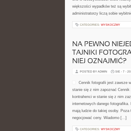
większości wypadków też są wybitn
administratorzy liczą sobie wybitn
CATEGORIES:
WYSKOCZMY
NA PEWNO NIEJ
TAJNIKI FOTOGRA
NIEJ OZNAJMIĆ?
POSTED BY ADMIN
SIE - 7 - 2
Cennik fotografii jest zawsze
stanie się z nim zapoznać Cennik
kontrahenci w stanie się z nim za
internetowych danego fotografika.
mają ludzie do takiej osoby. Poza ty
negocjować ceny. Wiadomo […]
CATEGORIES:
WYSKOCZMY