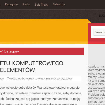
t
Kategorie
Radio
Telewizja
Spis Treści
SUB
y’ Category
LETU KOMPUTEROWEGO
Każdy z nas
 ELEMENTÓW
które wykon
zęby, sięgam
robimy kawę
W
2025
MOŻLIWOŚĆ KOMENTOWANIA
ZOSTAŁA WYŁĄCZONA
na tym samy
SKŁAD
KOMPLETU
niewidzialny 
KOMPUTEROWEGO
go wstępuje dużo detalów Wartościowe katalogi mogą się
oszczędzamy
WKRACZA
każdych dro
WIELE
ezyskowne, bo należy mnóstwo zapłacić za to, żeby domena
ELEMENTÓW
Problem poja
automatyczn
h. Jednakże jeśli się głębiej nad tym zastanowić, to mają
zamiast poma
kle oznaczających plusów. Drogie katalogi internetowe w