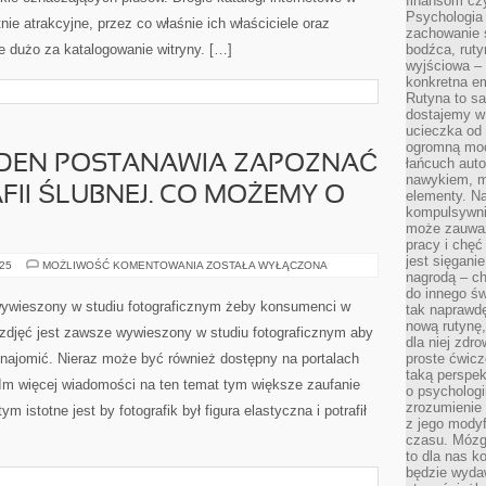
finansom czy
Psychologia
ie atrakcyjne, przez co właśnie ich właściciele oraz
zachowanie s
ie dużo za katalogowanie witryny. […]
bodźca, ruty
wyjściowa – 
konkretna em
Rutyna to sa
dostajemy w
ucieczka od 
ogromną moc
EDEN POSTANAWIA ZAPOZNAĆ
łańcuch aut
nawykiem, m
FII ŚLUBNEJ. CO MOŻEMY O
elementy. Na
kompulsywni
może zauważ
pracy i chęć
jest sięgani
NA
025
MOŻLIWOŚĆ KOMENTOWANIA
ZOSTAŁA WYŁĄCZONA
nagrodą – ch
PEWNO
NIEJEDEN
do innego św
POSTANAWIA
 wywieszony w studiu fotograficznym żeby konsumenci w
tak naprawd
ZAPOZNAĆ
TAJNIKI
nową rutynę,
 zdjęć jest zawsze wywieszony w studiu fotograficznym aby
FOTOGRAFII
dla niej zdro
ŚLUBNEJ.
znajomić. Nieraz może być również dostępny na portalach
proste ćwicz
CO
MOŻEMY
taką perspe
 Im więcej wiadomości na ten temat tym większe zaufanie
O
o psychologi
NIEJ
zrozumienie
OZNAJMIĆ?
m istotne jest by fotografik był figura elastyczna i potrafił
z jego mody
czasu. Mózg l
to dla nas k
będzie wyda