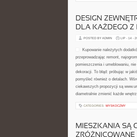
DESIGN ZEWNĘTR
DLA KAŻDEGO Z
POSTED BY ADMIN
LIP - 14 - 
Kupowanie należytych dodatkó
przeprowadzając remont, najogro
pomieszczenia i umeblowaniu, nie 
dekoracji. To błąd: próbując w ja
pomyśleć również o detalach. Wśró
ciekawszych propozycji są www.ur
diametralnie zmienić każde wnętrz
CATEGORIES:
WYSKOCZMY
MIESZKANIA SĄ 
ZRÓŻNICOWANE