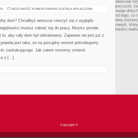
właściwe tor
poczucie, że
MIESZKANIA
025
MOŻLIWOŚĆ KOMENTOWANIA
ZOSTAŁA WYŁĄCZONA
swoje dotyc
SĄ
od tego, co 
OBECNIE
BARDZO
dnia możemy
ny dom? Chciałbyś wreszcie cieszyć się z wyglądu
ZRÓŻNICOWANE
nawyk, który
wątpliwości musisz zabrać się do pracy. Musisz przede
bardzo realn
 to, aby cały dom był odmalowany. Zapewne nie jest już z
 prawda jest taka, że na porządny remont potrzebujemy
e nic zaskakującego. Jak zatem możemy zmienić
za o […]
Copyright ©