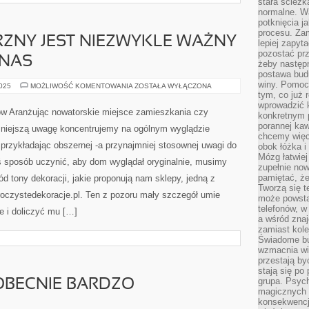
stara ścieżk
normalne. W
potknięcia j
procesu. Zam
ZNY JEST NIEZWYKLE WAŻNY
lepiej zapyta
pozostać pr
 NAS
żeby następn
postawa bud
winy. Pomoc
DESIGN
2025
MOŻLIWOŚĆ KOMENTOWANIA
ZOSTAŁA WYŁĄCZONA
ZEWNĘTRZNY
tym, co już 
JEST
wprowadzić 
NIEZWYKLE
w Aranżując nowatorskie miejsce zamieszkania czy
konkretnym 
WAŻNY
DLA
porannej kaw
mniejszą uwagę koncentrujemy na ogólnym wyglądzie
KAŻDEGO
chcemy więc
Z
przykładając obszernej -a przynajmniej stosownej uwagi do
obok łóżka i
NAS
Mózg łatwiej 
kiś sposób uczynić, aby dom wyglądał oryginalnie, musimy
zupełnie no
pamiętać, że
d tony dekoracji, jakie proponują nam sklepy, jedną z
Tworzą się t
oczystedekoracje.pl. Ten z pozoru mały szczegół umie
może powsta
telefonów, w
e i doliczyć mu […]
a wśród zna
zamiast kol
Świadome bu
wzmacnia wię
przestają by
stają się po
grupa. Psyc
OBECNIE BARDZO
magicznych 
konsekwencji