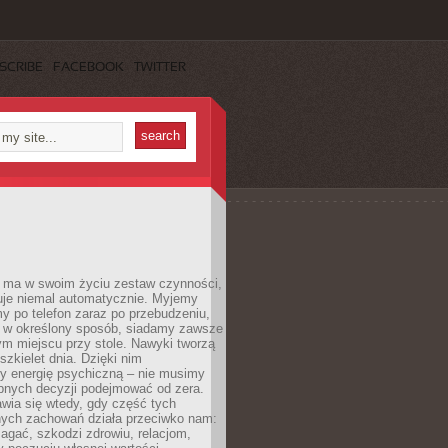
SCRIBE
FACEBOOK
TWITTER
 ma w swoim życiu zestaw czynności,
uje niemal automatycznie. Myjemy
y po telefon zaraz po przebudzeniu,
 w określony sposób, siadamy zawsze
m miejscu przy stole. Nawyki tworzą
szkielet dnia. Dzięki nim
 energię psychiczną – nie musimy
bnych decyzji podejmować od zera.
wia się wtedy, gdy część tych
ych zachowań działa przeciwko nam:
gać, szkodzi zdrowiu, relacjom,