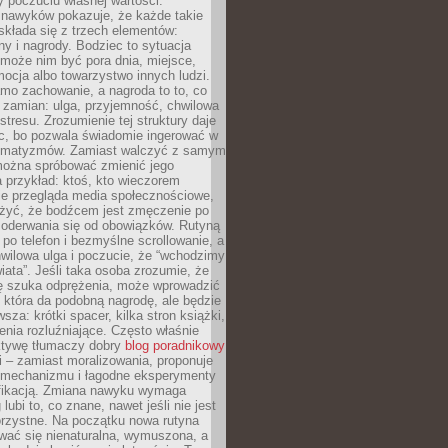
 poczuciu własnej wartości.
 nawyków pokazuje, że każde takie
kłada się z trzech elementów:
ny i nagrody. Bodziec to sytuacja
może nim być pora dnia, miejsce,
ocja albo towarzystwo innych ludzi.
mo zachowanie, a nagroda to to, co
 zamian: ulga, przyjemność, chwilowa
stresu. Zrozumienie tej struktury daje
, bo pozwala świadomie ingerować w
omatyzmów. Zamiast walczyć z samym
ożna spróbować zmienić jego
 przykład: ktoś, kto wieczorem
e przegląda media społecznościowe,
yć, że bodźcem jest zmęczenie po
 oderwania się od obowiązków. Rutyną
e po telefon i bezmyślne scrollowanie, a
wilowa ulga i poczucie, że “wchodzimy
iata”. Jeśli taka osoba zrozumie, że
ę szuka odprężenia, może wprowadzić
 która da podobną nagrodę, ale będzie
wsza: krótki spacer, kilka stron książki,
enia rozluźniające. Często właśnie
ktywę tłumaczy dobry
blog poradnikowy
i – zamiast moralizowania, proponuje
 mechanizmu i łagodne eksperymenty
fikacją. Zmiana nawyku wymaga
ubi to, co znane, nawet jeśli nie jest
orzystne. Na początku nowa rutyna
wać się nienaturalna, wymuszona, a