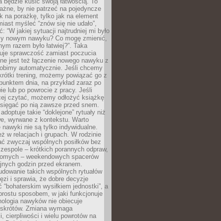
a będzie kusić swoją łatwością. To
ażne, by nie patrzeć na pojedyncze
ak na porażkę, tylko jak na element
iast myśleć “znów się nie udało”,
ć: “W jakiej sytuacji najtrudniej mi było
zy nowym nawyku? Co mogę zmienić,
ym razem było łatwiej?”. Taka
uje sprawczość zamiast poczucia
ne jest też łączenie nowego nawyku z
robimy automatycznie. Jeśli chcemy
krótki trening, możemy powiązać go z
punktem dnia, na przykład zaraz po
ie lub po powrocie z pracy. Jeśli
ej czytać, możemy odłożyć książkę
 sięgać po nią zawsze przed snem.
adoptuje takie “doklejone” rytuały niż
we, wyrwane z kontekstu. Warto
 nawyki nie są tylko indywidualne.
eż w relacjach i grupach. W rodzinie
ć zwyczaj wspólnych posiłków bez
 zespole – krótkich porannych odpraw,
jomych – weekendowych spacerów
ejnych godzin przed ekranem.
dowanie takich wspólnych rytuałów
zi i sprawia, że dobre decyzje
ć “bohaterskim wysiłkiem jednostki”, a
 prostu sposobem, w jaki funkcjonuje
hologia nawyków nie obiecuje
skrótów. Zmiana wymaga
, cierpliwości i wielu powrotów na