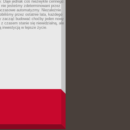
y. Daje jednak coś niezwykle cennego:
 nie jesteśmy zdeterminowani przez
hczasowe automatyzmy. Niezależnie
robiliśmy przez ostatnie lata, każdego
 zacząć budować choćby jeden nowy
 z czasem stanie się niewidzialną, ale
ą inwestycją w lepsze życie.