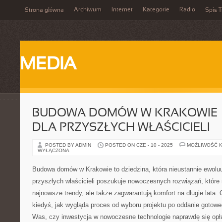
Archiwum
Internet
Kategorie
Radio
Strona główna
Spis T
MEDIA
BUDOWA DOMÓW W KRAKOWIE –
DLA PRZYSZŁYCH WŁAŚCICIELI
POSTED BY ADMIN
POSTED ON CZE - 10 - 2025
MOŻLIWOŚĆ 
WYŁĄCZONA
Budowa domów w Krakowie to dziedzina, która nieustannie ewoluu
przyszłych właścicieli poszukuje nowoczesnych rozwiązań, które 
najnowsze trendy, ale także zagwarantują komfort na długie lata. 
kiedyś, jak wygląda proces od wyboru projektu po oddanie gotow
Was, czy inwestycja w nowoczesne technologie naprawdę się opł