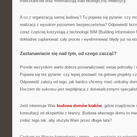
mieszkańców oraz minimalizują ślad ekologiczny inwestycji.
A co z organizacją samej budowy? Tu pojawia się pytanie: czy 
realizacji z wysokim poziomem bezpieczeństwa? Odpowiedź brzmi:
coraz częściej korzystają z technologii BIM (Building Information
dokładnie zaplanować cały proces i wyeliminować błędy już na eta
Zastanawiacie się nad tym, od czego zacząć?
Przede wszystkim warto dobrze przeanalizować swoje potrzeby i 
Pojawia się też pytanie: czy lepiej postawić na gotowe projekty c
Odpowiedź zależy od tego, jak bardzo chcemy mieć unikalny dom 
kluczem do sukcesu jest współpraca z doświadczonymi specjalis
Jeśli interesuje Was
budowa domów kraków
, gdzie znajdziecie 
konsultacji od ekspertów z branży. Budowa własnego domu to inwe
zrobić tego tak, aby służyła Wam przez długie lata?
Czekam na Wasze komentarze i opinie – co uważacie za najważn