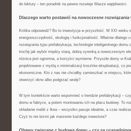
do lektury – ten poradnik na pewno rozwieje Wasze wątpliwości.
Dlaczego warto postawić na nowoczesne rozwiązani
Krótka odpowiedź? Bo to inwestycja w przyszłość. W XXI wieku 
energooszczędność, ekologię i funkcjonalność. Właśnie dlatego 
rozwiązania typu prefabrykacja, technologie inteligentnego domu 
trochę jak wybór między starą, dobrą syrenką a nowoczesnym 
różnica jest ogromna, a korzyści wymierne. Przyszłe domy w Kra
projektowane z myślą o minimalizacji kosztów eksploatacji, co jest
ekonomiczne. Kto z nas nie chciałby zamieszkać w miejscu, któr
otworzyć okno albo podgrzać wodę?
W tym kontekście warto wspomnieć o trendzie prefabrykacji – cz
domu w fabryce, a potem montowaniu ich na placu budowy. To ro
składanie mebli z Ikea – wszystko pasuje idealnie, a czas realiza
Czyż to nie brzmi jak marzenie każdego inwestora?
Obawy związane z budową domu – czy są uzasadnion