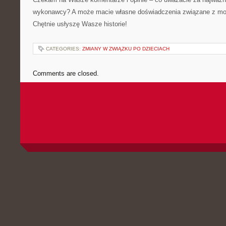
wykonawcy? A może macie własne doświadczenia związane z mod
Chętnie usłyszę Wasze historie!
CATEGORIES:
ZMIANY W ZWIĄZKU PO DZIECIACH
Comments are closed.