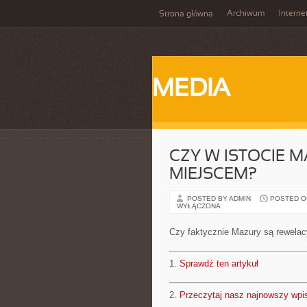
Archiwum
Interne
Strona główna
MEDIA
CZY W ISTOCIE 
MIEJSCEM?
POSTED BY ADMIN
POSTED ON 
WYŁĄCZONA
Czy faktycznie Mazury są rewela
1.
Sprawdź ten artykuł
2.
Przeczytaj nasz najnowszy wpi