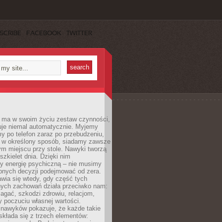
SCRIBE
FACEBOOK
TWITTER
 ma w swoim życiu zestaw czynności,
uje niemal automatycznie. Myjemy
y po telefon zaraz po przebudzeniu,
 w określony sposób, siadamy zawsze
m miejscu przy stole. Nawyki tworzą
szkielet dnia. Dzięki nim
 energię psychiczną – nie musimy
bnych decyzji podejmować od zera.
wia się wtedy, gdy część tych
ych zachowań działa przeciwko nam:
gać, szkodzi zdrowiu, relacjom,
 poczuciu własnej wartości.
 nawyków pokazuje, że każde takie
kłada się z trzech elementów: