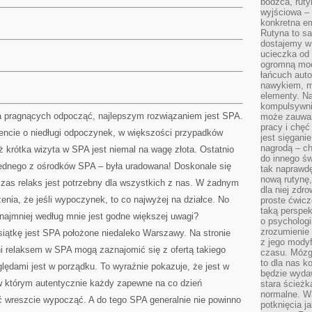
bodźca, ruty
wyjściowa – 
konkretna em
Rutyna to sa
dostajemy w
ucieczka od 
ogromną moc
łańcuch aut
nawykiem, m
elementy. Na
kompulsywni
a pragnących odpocząć, najlepszym rozwiązaniem jest SPA.
może zauważ
pracy i chęć
ncie o niedługi odpoczynek, w większości przypadków
jest sięgani
nagrodą – ch
 krótka wizyta w SPA jest niemal na wagę złota. Ostatnio
do innego św
ednego z ośrodków SPA – była uradowana! Doskonale się
tak naprawd
nową rutynę,
czas relaks jest potrzebny dla wszystkich z nas. W żadnym
dla niej zdro
enia, że jeśli wypoczynek, to co najwyżej na działce. No
proste ćwicz
taką perspe
najmniej według mnie jest godne większej uwagi?
o psychologi
zrozumienie
siątkę jest SPA położone niedaleko Warszawy. Na stronie
z jego mody
 relaksem w SPA mogą zaznajomić się z ofertą takiego
czasu. Mózg l
to dla nas k
lędami jest w porządku. To wyraźnie pokazuje, że jest w
będzie wyda
w którym autentycznie każdy zapewne na co dzień
stara ścieżk
normalne. W
 wreszcie wypocząć. A do tego SPA generalnie nie powinno
potknięcia j