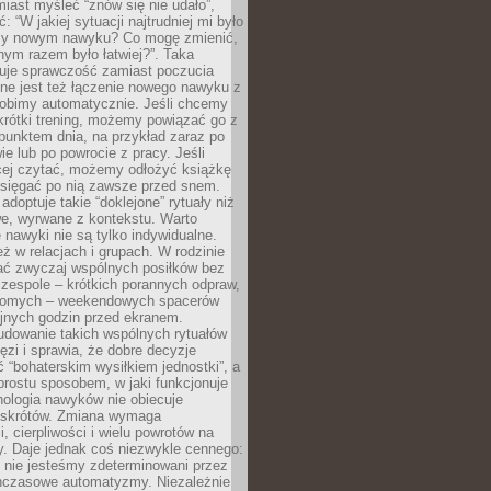
iast myśleć “znów się nie udało”,
ć: “W jakiej sytuacji najtrudniej mi było
zy nowym nawyku? Co mogę zmienić,
ym razem było łatwiej?”. Taka
uje sprawczość zamiast poczucia
ne jest też łączenie nowego nawyku z
robimy automatycznie. Jeśli chcemy
krótki trening, możemy powiązać go z
punktem dnia, na przykład zaraz po
ie lub po powrocie z pracy. Jeśli
ej czytać, możemy odłożyć książkę
 sięgać po nią zawsze przed snem.
adoptuje takie “doklejone” rytuały niż
we, wyrwane z kontekstu. Warto
 nawyki nie są tylko indywidualne.
eż w relacjach i grupach. W rodzinie
ć zwyczaj wspólnych posiłków bez
 zespole – krótkich porannych odpraw,
jomych – weekendowych spacerów
ejnych godzin przed ekranem.
dowanie takich wspólnych rytuałów
zi i sprawia, że dobre decyzje
ć “bohaterskim wysiłkiem jednostki”, a
 prostu sposobem, w jaki funkcjonuje
hologia nawyków nie obiecuje
skrótów. Zmiana wymaga
, cierpliwości i wielu powrotów na
y. Daje jednak coś niezwykle cennego:
 nie jesteśmy zdeterminowani przez
hczasowe automatyzmy. Niezależnie