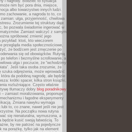
ny i nagrody. Bodziec to sytuacja
może nim być pora dnia, miejsce,
ocja albo towarzystwo innych ludzi.
mo zachowanie, a nagroda to to, co
 zamian: ulga, przyjemność, chwilowa
stresu. Zrozumienie tej struktury daje
, bo pozwala świadomie ingerować w
omatyzmów. Zamiast walczyć z samym
ożna spróbować zmienić jego
 przykład: ktoś, kto wieczorem
e przegląda media społecznościowe,
yć, że bodźcem jest zmęczenie po
 oderwania się od obowiązków. Rutyną
e po telefon i bezmyślne scrollowanie, a
wilowa ulga i poczucie, że “wchodzimy
iata”. Jeśli taka osoba zrozumie, że
ę szuka odprężenia, może wprowadzić
 która da podobną nagrodę, ale będzie
wsza: krótki spacer, kilka stron książki,
enia rozluźniające. Często właśnie
ktywę tłumaczy dobry
blog poradnikowy
i – zamiast moralizowania, proponuje
 mechanizmu i łagodne eksperymenty
fikacją. Zmiana nawyku wymaga
ubi to, co znane, nawet jeśli nie jest
orzystne. Na początku nowa rutyna
wać się nienaturalna, wymuszona, a
a będzie kusić swoją łatwością. To
ażne, by nie patrzeć na pojedyncze
ak na porażkę, tylko jak na element