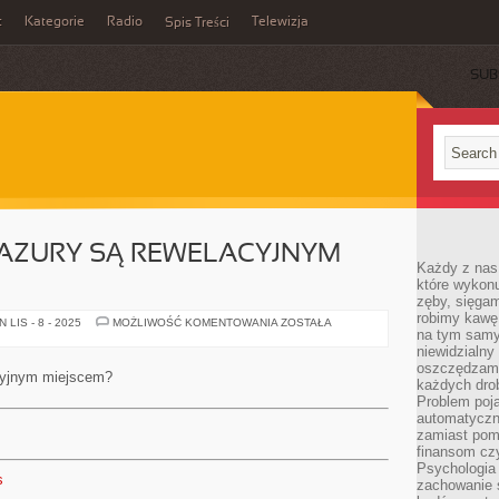
t
Kategorie
Radio
Telewizja
Spis Treści
SUB
MAZURY SĄ REWELACYJNYM
Każdy z nas
które wykon
zęby, sięgam
robimy kawę
CZY
LIS - 8 - 2025
MOŻLIWOŚĆ KOMENTOWANIA
ZOSTAŁA
na tym samy
W
ISTOCIE
niewidzialny 
MAZURY
oszczędzamy
SĄ
cyjnym miejscem?
REWELACYJNYM
każdych dro
MIEJSCEM?
Problem poja
automatyczn
zamiast poma
finansom czy
Psychologia
s
zachowanie s