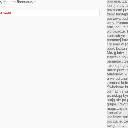
procesu. Zam
 wydatkiem finansowym…
lepiej zapyta
pozostać pr
OROWANE
żeby następn
postawa bud
winy. Pomoc
tym, co już 
wprowadzić 
konkretnym 
porannej kaw
chcemy więc
obok łóżka i
Mózg łatwiej 
zupełnie no
pamiętać, że
Tworzą się t
może powsta
telefonów, w
a wśród zna
zamiast kol
Świadome bu
wzmacnia wię
przestają by
stają się po
grupa. Psyc
magicznych 
konsekwencji
właściwe tor
poczucie, że
swoje dotyc