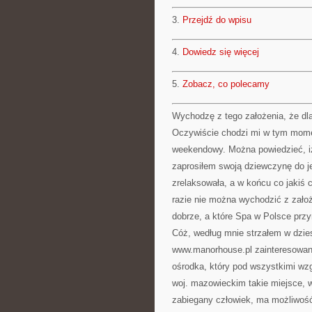
3.
Przejdź do wpisu
4.
Dowiedz się więcej
5.
Zobacz, co polecamy
Wychodzę z tego założenia, że dl
Oczywiście chodzi mi w tym mome
weekendowy. Można powiedzieć, iż
zaprosiłem swoją dziewczynę do j
zrelaksowała, a w końcu co jakiś 
razie nie można wychodzić z założ
dobrze, a które Spa w Polsce przy
Cóż, według mnie strzałem w dzie
www.manorhouse.pl zainteresowani
ośrodka, który pod wszystkimi wzg
woj. mazowieckim takie miejsce, 
zabiegany człowiek, ma możliwość