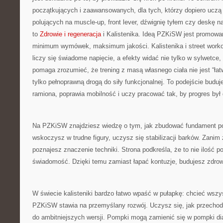
początkujących i zaawansowanych, dla tych, którzy dopiero uczą s
polujących na muscle-up, front lever, dźwignię tyłem czy deskę n
to
Zdrowie i regeneracja
i Kalistenika. Ideą PZKiSW jest promowa
minimum wymówek, maksimum jakości. Kalistenika i street workout
liczy się świadome napięcie, a efekty widać nie tylko w sylwetce,
pomaga zrozumieć, że trening z masą własnego ciała nie jest “łat
tylko pełnoprawną drogą do siły funkcjonalnej. To podejście budu
ramiona, poprawia mobilność i uczy pracować tak, by progres był 
Na PZKiSW znajdziesz wiedzę o tym, jak zbudować fundament p
wskoczysz w trudne figury, uczysz się stabilizacji barków. Zanim
poznajesz znaczenie techniki. Strona podkreśla, że to nie ilość po
świadomość. Dzięki temu zamiast łapać kontuzje, budujesz zdro
W świecie kalisteniki bardzo łatwo wpaść w pułapkę: chcieć wszy
PZKiSW stawia na przemyślany rozwój. Uczysz się, jak przechod
do ambitniejszych wersji. Pompki mogą zamienić się w pompki d