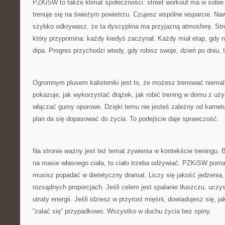
PZKiSW to także klimat społeczności: street workout ma w sobie
trenuje się na świeżym powietrzu. Czujesz wspólne wsparcie. Na
szybko odkrywasz, że ta dyscyplina ma przyjazną atmosferę. Stron
który przypomina: każdy kiedyś zaczynał. Każdy miał etap, gdy nie
dipa. Progres przychodzi wtedy, gdy robisz swoje, dzień po dniu, 
Ogromnym plusem kalisteniki jest to, że możesz trenować niem
pokazuje, jak wykorzystać drążek, jak robić trening w domu z uży
włączać gumy oporowe. Dzięki temu nie jesteś zależny od karnet
plan da się dopasować do życia. To podejście daje sprawczość.
Na stronie ważny jest też temat żywienia w kontekście treningu. B
na masie własnego ciała, to ciało trzeba odżywiać. PZKiSW poma
musisz popadać w dietetyczny dramat. Liczy się jakość jedzenia
rozsądnych proporcjach. Jeśli celem jest spalanie tłuszczu, uczy
utraty energii. Jeśli idziesz w przyrost mięśni, dowiadujesz się, ja
“zalać się” przypadkowo. Wszystko w duchu życia bez spiny.