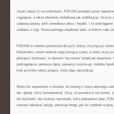
Jeżeli zależy Ci na konkretach, PZKiSW prowadzi przez najważn
ciągnięcie, a także elementy dodatkowe jak stabilizacja. Uczysz 
załatwią sprawy, jeśli zaniedbasz plecy i łopatki. I że podciąganie 
zadbasz o nogi. Strona pomaga zbudować plan, w którym całe cia
PZKiSW to również przestrzeń dla tych, którzy chcą łączyć treni
Kalistenika i street workout mają rosnącą scenę, a starty uczą sy
planujesz startować, to element “wyzwania” działa jak dopamina. 
podciągnięcie, pierwsze dipsy, pierwszy muscle-up, stabilny handst
krok po kroku robisz progres, który daje satysfakcję.
Warto też wspomnieć o mentalu, bo trening z masą własnego ciała
ale i głowę. Uczy konsekwencji. Uczy, że porażka to nie koniec, 
nie wychodzi, nie szukasz wymówek, tylko poprawiasz plan. PZKi
zamiast nakręcać presję, pokazuje drogę, jak iść stabilnie w górę.