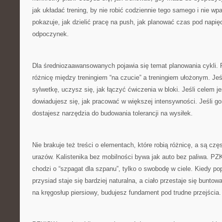
jak układać trening, by nie robić codziennie tego samego i nie wp
pokazuje, jak dzielić pracę na push, jak planować czas pod napię
odpoczynek.
Dla średniozaawansowanych pojawia się temat planowania cykl
różnicę między treningiem “na czucie” a treningiem ułożonym. Je
sylwetkę, uczysz się, jak łączyć ćwiczenia w bloki. Jeśli celem j
dowiadujesz się, jak pracować w większej intensywności. Jeśli g
dostajesz narzędzia do budowania tolerancji na wysiłek.
Nie brakuje też treści o elementach, które robią różnicę, a są cz
urazów. Kalistenika bez mobilności bywa jak auto bez paliwa. P
chodzi o “szpagat dla szpanu”, tylko o swobodę w ciele. Kiedy po
przysiad staje się bardziej naturalna, a ciało przestaje się bunto
na kręgosłup piersiowy, budujesz fundament pod trudne przejścia.