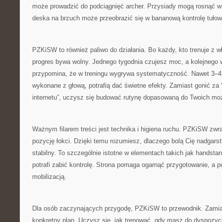
może prowadzić do podciągnięć archer. Przysiady mogą rosnąć w s
deska na brzuch może przeobrazić się w bananową kontrolę tułow
PZKiSW to również paliwo do działania. Bo każdy, kto trenuje z 
progres bywa wolny. Jednego tygodnia czujesz moc, a kolejnego 
przypomina, że w treningu wygrywa systematyczność. Nawet 3–4 k
wykonane z głową, potrafią dać świetne efekty. Zamiast gonić za
internetu”, uczysz się budować rutynę dopasowaną do Twoich moż
Ważnym filarem treści jest technika i higiena ruchu. PZKiSW zw
pozycję łokci. Dzięki temu rozumiesz, dlaczego bolą Cię nadgarstki
stabilny. To szczególnie istotne w elementach takich jak handstan
potrafi zabić kontrolę. Strona pomaga ogarnąć przygotowanie, a
mobilizacją.
Dla osób zaczynających przygodę, PZKiSW to przewodnik. Zamia
konkretny plan. Uczysz się, jak trenować, gdy masz do dyspozycj