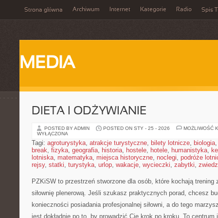
Archiwum
Internet
Kategorie
Radio
Strona główna
Spis T
MEDIA
DIETA I ODŻYWIANIE
POSTED BY ADMIN
POSTED ON STY - 25 - 2026
MOŻLIWOŚĆ 
WYŁĄCZONA
Tagi:
agroturystyka
,
atrakcje turystyczne
,
bilety lotnicze
,
biologia
break
,
fizyka
,
geografia
,
historia
,
hostele
,
hotele
,
humanistyka
,
ke
lotniska
,
matematyka
,
miejsca historyczne
,
noclegi
,
podróże lotn
rejsy
,
statki
,
turystyka
,
urlop
,
wakacje
,
wycieczki
,
zabytki
,
zwiedz
PZKiSW to przestrzeń stworzone dla osób, które kochają trening 
siłownię plenerową. Jeśli szukasz praktycznych porad, chcesz 
konieczności posiadania profesjonalnej siłowni, a do tego marzysz
jest dokładnie po to, by prowadzić Cię krok po kroku. To centrum i