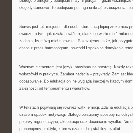
Dlatego promujemy podejście małymi porcjami, gdzie ważniejsze
długodystansowe. To podejście pomaga uniknąć przeciążenia i bud
Serwis jest też miejscem dla osób, które chcą lepiej zrozumieć 
uwadze, o tym, jak działa powtórka, dlaczego warto robić mikrood
zadania, by mózg miał sprawniej. Pokazujemy także, jak przygot
chaosu: przez harmonogram, powtórki i spokojne domykanie tema
Ważnym elementem jest język: stawiamy na prostotę. Każdy te
wskazówki w praktyce. Zamiast nadęcia – przykłady. Zamiast ide
dopasowanie. Bo edukacja online wygląda inaczej w każdym domu
zależności od temperamentu i warunków.
W tekstach pojawiają się również wątki emocji. Zdalna edukacja p
czasem spadek motywacji. Dlatego opisujemy sposoby na odzysk
przerwy regeneracyjne, akceptację oraz docenianie wysiłku. Nie 
proponujemy praktyki, które w czasie dają stabilny rezultat.