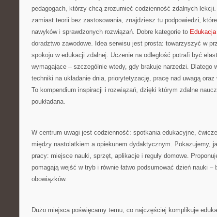
pedagogach, którzy chcą zrozumieć codzienność zdalnych lekcji. J
zamiast teorii bez zastosowania, znajdziesz tu podpowiedzi, któr
nawyków i sprawdzonych rozwiązań. Dobre kategorie to
Edukacja
doradztwo zawodowe. Idea serwisu jest prosta: towarzyszyć w pr
spokoju w edukacji zdalnej. Uczenie na odległość potrafi być elas
wymagające – szczególnie wtedy, gdy brakuje narzędzi. Dlatego w
techniki na układanie dnia, priorytetyzację, pracę nad uwagą oraz
To kompendium inspiracji i rozwiązań, dzięki którym zdalne naucz
poukładana.
W centrum uwagi jest codzienność: spotkania edukacyjne, ćwiczen
między nastolatkiem a opiekunem dydaktycznym. Pokazujemy, ja
pracy: miejsce nauki, sprzęt, aplikacje i reguły domowe. Proponuj
pomagają wejść w tryb i równie łatwo podsumować dzień nauki – 
obowiązków.
Dużo miejsca poświęcamy temu, co najczęściej komplikuje edukacj