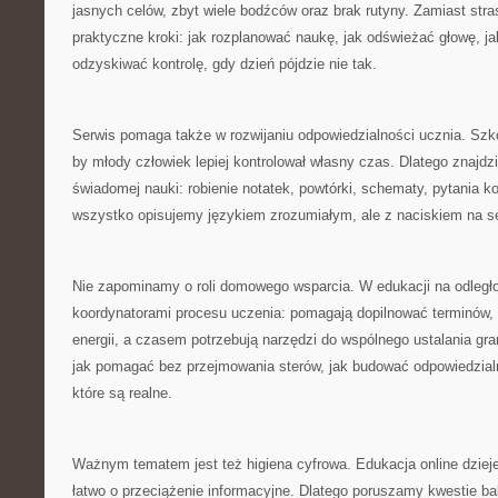
jasnych celów, zbyt wiele bodźców oraz brak rutyny. Zamiast str
praktyczne kroki: jak rozplanować naukę, jak odświeżać głowę, jak 
odzyskiwać kontrolę, gdy dzień pójdzie nie tak.
Serwis pomaga także w rozwijaniu odpowiedzialności ucznia. Sz
by młody człowiek lepiej kontrolował własny czas. Dlatego znajdz
świadomej nauki: robienie notatek, powtórki, schematy, pytania ko
wszystko opisujemy językiem zrozumiałym, ale z naciskiem na s
Nie zapominamy o roli domowego wsparcia. W edukacji na odległoś
koordynatorami procesu uczenia: pomagają dopilnować terminów,
energii, a czasem potrzebują narzędzi do wspólnego ustalania gr
jak pomagać bez przejmowania sterów, jak budować odpowiedzialn
które są realne.
Ważnym tematem jest też higiena cyfrowa. Edukacja online dzieje
łatwo o przeciążenie informacyjne. Dlatego poruszamy kwestie bal