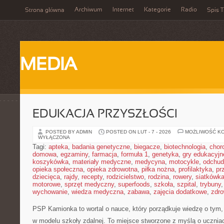
Archiwum
Internet
Kategorie
Radio
Strona główna
Spis T
MEDIA
EDUKACJA PRZYSZŁOŚCI
POSTED BY ADMIN
POSTED ON LUT - 7 - 2026
MOŻLIWOŚĆ K
WYŁĄCZONA
Tagi:
apteka
,
badania genetyczne
,
biegacze
,
biotechnologia
,
chor
domowa
,
egzaminy
,
farmacja
,
formuła 1
,
genetyka
,
gry edukacyjn
koszykówka
,
materiały medyczne
,
medycyna
,
motocykle
,
odchud
opieka społeczna
,
opieka zdrowotna
,
piłka nożna
,
profilaktyka
,
pr
dziecięca
,
rajdy
,
recepty
,
rodzicielstwo
,
rodzina
,
rowery
,
siatkówk
motorowe
,
sprzęt medyczny
,
superfoods
,
szkoła
,
szpital
,
trybuny
wychowanie
,
wiedza medyczna
,
zabawa
,
zajęcia dodatkowe
,
zdro
PSP Kamionka to wortal o nauce, który porządkuje wiedzę o tym
w modelu szkoły zdalnej. To miejsce stworzone z myślą o uczniac