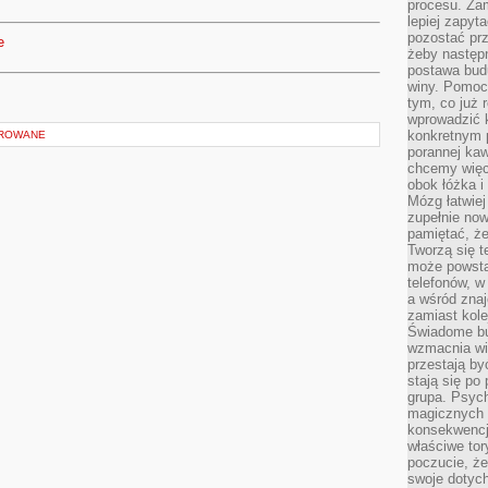
procesu. Zam
lepiej zapyta
pozostać pr
e
żeby następn
postawa bud
winy. Pomoc
tym, co już 
wprowadzić 
konkretnym 
OROWANE
porannej kaw
chcemy więc
obok łóżka i
Mózg łatwiej 
zupełnie no
pamiętać, że
Tworzą się t
może powsta
telefonów, w
a wśród zna
zamiast kol
Świadome bu
wzmacnia wię
przestają by
stają się po
grupa. Psyc
magicznych 
konsekwencji
właściwe tor
poczucie, że
swoje dotyc