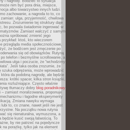
ny i nagrody. Bodziec to sytuacja
może nim być pora dnia, miejsce,
ocja albo towarzystwo innych ludzi.
mo zachowanie, a nagroda to to, co
 zamian: ulga, przyjemność, chwilowa
stresu. Zrozumienie tej struktury daje
, bo pozwala świadomie ingerować w
omatyzmów. Zamiast walczyć z samym
ożna spróbować zmienić jego
 przykład: ktoś, kto wieczorem
e przegląda media społecznościowe,
yć, że bodźcem jest zmęczenie po
 oderwania się od obowiązków. Rutyną
e po telefon i bezmyślne scrollowanie, a
wilowa ulga i poczucie, że “wchodzimy
iata”. Jeśli taka osoba zrozumie, że
ę szuka odprężenia, może wprowadzić
 która da podobną nagrodę, ale będzie
wsza: krótki spacer, kilka stron książki,
enia rozluźniające. Często właśnie
ktywę tłumaczy dobry
blog poradnikowy
i – zamiast moralizowania, proponuje
 mechanizmu i łagodne eksperymenty
fikacją. Zmiana nawyku wymaga
ubi to, co znane, nawet jeśli nie jest
orzystne. Na początku nowa rutyna
wać się nienaturalna, wymuszona, a
a będzie kusić swoją łatwością. To
ażne, by nie patrzeć na pojedyncze
ak na porażkę, tylko jak na element