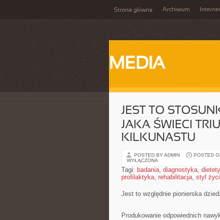
Archiwum
Interne
Strona główna
MEDIA
JEST TO STOSU
JAKA ŚWIECI TR
KILKUNASTU
POSTED BY ADMIN
POSTED ON
WYŁĄCZONA
Tagi:
badania
,
diagnostyka
,
dietet
profilaktyka
,
rehabilitacja
,
styl życ
Jest to względnie pionierska dzied
Produkowanie odpowiednich nawykó