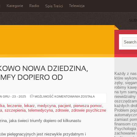
t
Kategorie
Radio
Telewizja
Spis Treści
SUB
NKOWO NOWA DZIEDZINA,
Każdy z nas
IUMFY DOPIERO OD
które wykon
zęby, sięgam
robimy kawę
na tym samy
niewidzialny 
JEST
 GRU - 23 - 2025
MOŻLIWOŚĆ KOMENTOWANIA
ZOSTAŁA
TO
oszczędzamy
STOSUNKOWO
yka
,
leczenie
,
lekarz
,
medycyna
,
pacjent
,
pierwsza pomoc
,
każdych dro
NOWA
ia
,
szczepienia
,
telemedycyna
,
zdrowie
,
zdrowie psychiczne
DZIEDZINA,
Problem poja
JAKA
automatyczn
ŚWIECI
zamiast poma
TRIUMFY
zina, jaka świeci triumfy dopiero od kilkunastu
DOPIERO
finansom czy
OD
Psychologia
KILKUNASTU
zachowanie s
w pielęgnacyjnych jest niezwykle przydatnym i