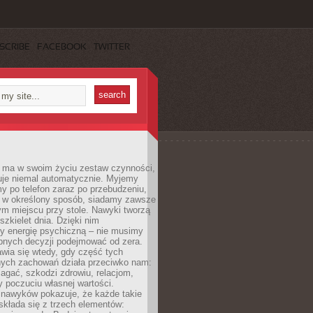
SCRIBE
FACEBOOK
TWITTER
 ma w swoim życiu zestaw czynności,
uje niemal automatycznie. Myjemy
y po telefon zaraz po przebudzeniu,
 w określony sposób, siadamy zawsze
m miejscu przy stole. Nawyki tworzą
szkielet dnia. Dzięki nim
 energię psychiczną – nie musimy
bnych decyzji podejmować od zera.
wia się wtedy, gdy część tych
ych zachowań działa przeciwko nam:
gać, szkodzi zdrowiu, relacjom,
 poczuciu własnej wartości.
 nawyków pokazuje, że każde takie
kłada się z trzech elementów: