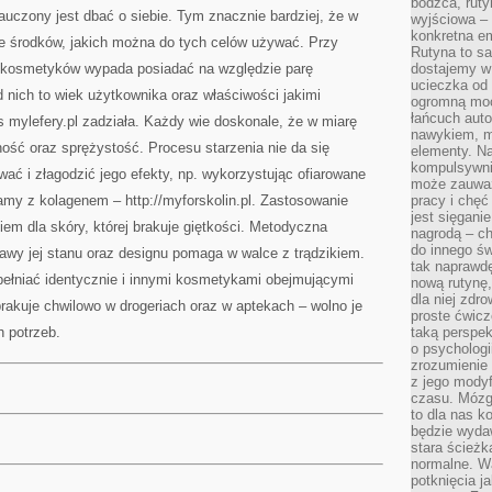
bodźca, ruty
uczony jest dbać o siebie. Tym znacznie bardziej, że w
wyjściowa – 
konkretna em
e środków, jakich można do tych celów używać. Przy
Rutyna to sa
kosmetyków wypada posiadać na względzie parę
dostajemy w
ucieczka od 
 nich to wiek użytkownika oraz właściwości jakimi
ogromną moc
łańcuch aut
 mylefery.pl zadziała. Każdy wie doskonale, że w miarę
nawykiem, m
ność oraz sprężystość. Procesu starzenia nie da się
elementy. Na
kompulsywni
ć i złagodzić jego efekty, np. wykorzystując ofiarowane
może zauważ
samy z kolagenem – http://myforskolin.pl. Zastosowanie
pracy i chęć
jest sięgani
em dla skóry, której brakuje giętkości. Metodyczna
nagrodą – ch
do innego św
rawy jej stanu oraz designu pomaga w walce z trądzikiem.
tak naprawd
pełniać identycznie i innymi kosmetykami obejmującymi
nową rutynę,
dla niej zdro
brakuje chwilowo w drogeriach oraz w aptekach – wolno je
proste ćwicz
 potrzeb.
taką perspe
o psychologi
zrozumienie
z jego mody
czasu. Mózg l
to dla nas k
będzie wyda
stara ścieżk
normalne. W
potknięcia j