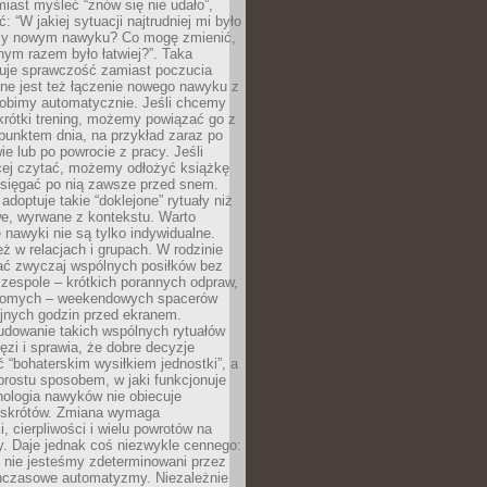
iast myśleć “znów się nie udało”,
ć: “W jakiej sytuacji najtrudniej mi było
zy nowym nawyku? Co mogę zmienić,
ym razem było łatwiej?”. Taka
uje sprawczość zamiast poczucia
ne jest też łączenie nowego nawyku z
robimy automatycznie. Jeśli chcemy
krótki trening, możemy powiązać go z
punktem dnia, na przykład zaraz po
ie lub po powrocie z pracy. Jeśli
ej czytać, możemy odłożyć książkę
 sięgać po nią zawsze przed snem.
adoptuje takie “doklejone” rytuały niż
we, wyrwane z kontekstu. Warto
 nawyki nie są tylko indywidualne.
eż w relacjach i grupach. W rodzinie
ć zwyczaj wspólnych posiłków bez
 zespole – krótkich porannych odpraw,
jomych – weekendowych spacerów
ejnych godzin przed ekranem.
dowanie takich wspólnych rytuałów
zi i sprawia, że dobre decyzje
ć “bohaterskim wysiłkiem jednostki”, a
 prostu sposobem, w jaki funkcjonuje
hologia nawyków nie obiecuje
skrótów. Zmiana wymaga
, cierpliwości i wielu powrotów na
y. Daje jednak coś niezwykle cennego:
 nie jesteśmy zdeterminowani przez
hczasowe automatyzmy. Niezależnie