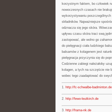
korzystnym faktem, bo człowiek na
nowoczesnych czasach nie brakuj
wykorzystywaniu poszczególnych 
składników. Najważniejsze spośród
odznacza się jego skóra. Wówczas
upływu czasu skóra traci swą jędr
zastopować, ale wolno go zahamowa
do pielęgnacji ciała ludzkiego bal
balsamów z kolagenem jest ratunki
pielęgnacja przyczynia się do pop
Codzienne zabiegi należałoby uzu
kolagen, a tych na szczęście nie 
wobec tego zaadaptować do swych
1.
http://fc-schwalbe-badminton.de
2.
http://fewo-leutkirch.de
3.
http://frama-nk.de