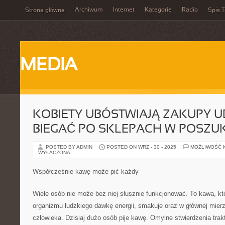
Archiwum
Internet
Kategorie
Radio
Strona główna
Spis T
MEDIA
KOBIETY UBÓSTWIAJĄ ZAKUPY U
BIEGAĆ PO SKLEPACH W POSZU
POSTED BY ADMIN
POSTED ON WRZ - 30 - 2025
MOŻLIWOŚĆ 
WYŁĄCZONA
Współcześnie kawę może pić każdy
Wiele osób nie może bez niej słusznie funkcjonować. To kawa, kt
organizmu ludzkiego dawkę energii, smakuje oraz w głównej mier
człowieka. Dzisiaj dużo osób pije kawę. Omylne stwierdzenia tra