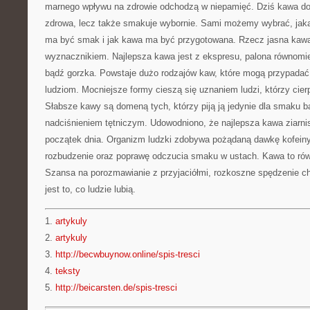
marnego wpływu na zdrowie odchodzą w niepamięć. Dziś kawa do 
zdrowa, lecz także smakuje wybornie. Sami możemy wybrać, jaką 
ma być smak i jak kawa ma być przygotowana. Rzecz jasna kaw
wyznacznikiem. Najlepsza kawa jest z ekspresu, palona równomie
bądź gorzka. Powstaje dużo rodzajów kaw, które mogą przypadać
ludziom. Mocniejsze formy cieszą się uznaniem ludzi, którzy cierp
Słabsze kawy są domeną tych, którzy piją ją jedynie dla smaku 
nadciśnieniem tętniczym. Udowodniono, że najlepsza kawa ziarni
początek dnia. Organizm ludzki zdobywa pożądaną dawkę kofeiny
rozbudzenie oraz poprawę odczucia smaku w ustach. Kawa to rów
Szansa na porozmawianie z przyjaciółmi, rozkoszne spędzenie chw
jest to, co ludzie lubią.
1.
artykuly
2.
artykuly
3.
http://becwbuynow.online/spis-tresci
4.
teksty
5.
http://beicarsten.de/spis-tresci