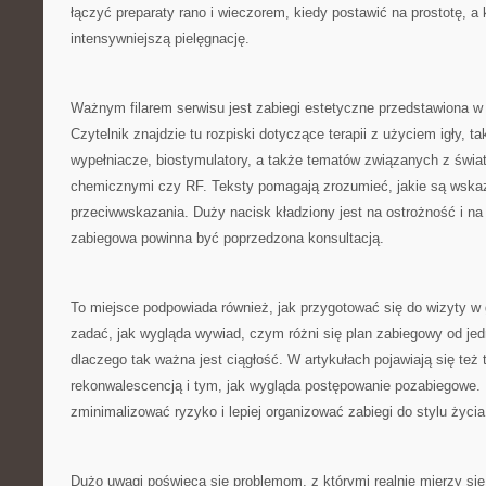
łączyć preparaty rano i wieczorem, kiedy postawić na prostotę, 
intensywniejszą pielęgnację.
Ważnym filarem serwisu jest zabiegi estetyczne przedstawiona w
Czytelnik znajdzie tu rozpiski dotyczące terapii z użyciem igły, ta
wypełniacze, biostymulatory, a także tematów związanych z świat
chemicznymi czy RF. Teksty pomagają zrozumieć, jakie są wska
przeciwwskazania. Duży nacisk kładziony jest na ostrożność i na
zabiegowa powinna być poprzedzona konsultacją.
To miejsce podpowiada również, jak przygotować się do wizyty w g
zadać, jak wygląda wywiad, czym różni się plan zabiegowy od jed
dlaczego tak ważna jest ciągłość. W artykułach pojawiają się też
rekonwalescencją i tym, jak wygląda postępowanie pozabiegowe. 
zminimalizować ryzyko i lepiej organizować zabiegi do stylu życia
Dużo uwagi poświęca się problemom, z którymi realnie mierzy się wi