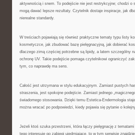
aktywnością i snem. To podejście nie jest restrykcyjne; chodzi o 
mogą dawać lepsze rezultaty. Czytelnik dostaje inspiracje, jak db
nierealne standardy.
W treściach pojawiają się również praktyczne tematy typu listy ko
kosmetyczce, jak zbudować bazę pielęgnacyjną, jak dobierać kosm
dlaczego zimą częściej potrzebne są lipidy, a latem szczególny n
ochronę UV. Takie podejście pomaga czytelnikowi ograniczyć zak
tym, co naprawdę ma sens.
Całość jest utrzymana w stylu edukacyjnym. Zamiast pustych has
straszenia, jest spokojne podejście. Zamiast jednego „magicznego
świadomego stosowania. Dzięki temu Estetica-Endermologia staje
można wracać po podpowiedzi, kiedy pojawia się pytanie o kolej
Jeżeli ktoś szuka przestrzeni, która łączy pielęgnację z tematami
tego interesuje go zabiegi ujędrniające, to w tym serwisie znajdz