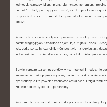
jędrności, rozstępy, blizny, plamy pigmentacyjne, zmiany zapalne
suchość. Teksty pomagają zrozumieć, skąd te problemy mogą się b
w sposób skuteczny. Zamiast obiecywać idealną skórę, serwis p
decyzje.
W ramach treści o kosmetykach pojawiają się analizy oraz rankin
półek: drogeryjnych. Omawiane są emulsje, mgiełki, pianki, kurac
Wszystko po to, by czytelnik mógł postawić na rozwiązania dopa
jednocześnie rozumiał, dlaczego dany składnik działa i jak go łąc
Serwis porusza też temat trendów w kosmetologii i medycynie estet
sensowność. Jeśli pojawia się nowy zabieg, to jest omawiany w 
być trafiony, a kto powinien zachować ostrożność. Dzięki temu czy
zalewie reklam, tylko dostaje konkrety.
Ważnym elementem jest edukacja dotycząca fizjologii skóry. Czyt