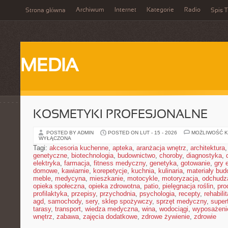
Archiwum
Internet
Kategorie
Radio
Strona główna
Spis T
MEDIA
KOSMETYKI PROFESJONALNE
POSTED BY ADMIN
POSTED ON LUT - 15 - 2026
MOŻLIWOŚĆ 
WYŁĄCZONA
Tagi:
akcesoria kuchenne
,
apteka
,
aranżacja wnętrz
,
architektura
genetyczne
,
biotechnologia
,
budownictwo
,
choroby
,
diagnostyka
,
elektryka
,
farmacja
,
fitness medyczny
,
genetyka
,
gotowanie
,
gry 
domowe
,
kawiarnie
,
korepetycje
,
kuchnia
,
kulinaria
,
materiały bud
meble
,
medycyna
,
mieszkanie
,
motocykle
,
motoryzacja
,
odchudz
opieka społeczna
,
opieka zdrowotna
,
patio
,
pielęgnacja roślin
,
pro
profilaktyka
,
przepisy
,
przychodnia
,
psychologia
,
recepty
,
rehabili
agd
,
samochody
,
sery
,
sklep spożywczy
,
sprzęt medyczny
,
super
tarasy
,
transport
,
wiedza medyczna
,
wina
,
wodociągi
,
wyposażeni
wnętrz
,
zabawa
,
zajęcia dodatkowe
,
zdrowe żywienie
,
zdrowie