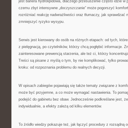
jest bariera hydrolipidowa, dlaczego przesuszenie często idzie w 
czemu zbyt intensywne „doczyszczanie” może pogorszyć komfort
rozróżniać reakcję nadwrażliwości oraz tłumaczy, jak sprawdzać
zmniejszyć ryzyko wysypu.
Serwis jest kierowany do osób na różnych etapach: od tych, któr
z pielęgnacją, po czytelników, którzy chcą pogłębić informacje. Z
zainteresowane prewencją starzenia, ale też ci, którzy koncentrują 
Treści są pisane z myślą o tym, by nie komplikować, tylko prowad
kroku: od rozpoznania problemu do realnych decyzji.
W opisach zabiegów pojawiają się także tematy związane z komf
może być przyjemne, a co może wymagać nastawienia. To pomag
podejść do gabinetu bez obaw. Jednocześnie podkreślane jest, ż
indywidualnie, a efekty zależą od kilku elementów.
To źródło wiedzy pokazuje też, jak łączyć procedury z rozsądną 