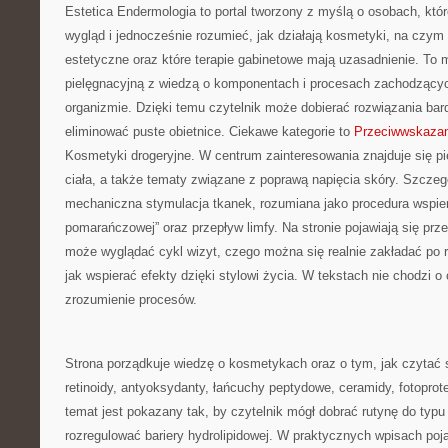
Estetica Endermologia to portal tworzony z myślą o osobach, kt
wygląd i jednocześnie rozumieć, jak działają kosmetyki, na czym
estetyczne oraz które terapie gabinetowe mają uzasadnienie. To 
pielęgnacyjną z wiedzą o komponentach i procesach zachodzącyc
organizmie. Dzięki temu czytelnik może dobierać rozwiązania bar
eliminować puste obietnice. Ciekawe kategorie to
Przeciwwskazan
Kosmetyki drogeryjne. W centrum zainteresowania znajduje się pie
ciała, a także tematy związane z poprawą napięcia skóry. Szczeg
mechaniczna stymulacja tkanek, rozumiana jako procedura wspier
pomarańczowej” oraz przepływ limfy. Na stronie pojawiają się prze
może wyglądać cykl wizyt, czego można się realnie zakładać po 
jak wspierać efekty dzięki stylowi życia. W tekstach nie chodzi o
zrozumienie procesów.
Strona porządkuje wiedzę o kosmetykach oraz o tym, jak czytać
retinoidy, antyoksydanty, łańcuchy peptydowe, ceramidy, fotopro
temat jest pokazany tak, by czytelnik mógł dobrać rutynę do typu 
rozregulować bariery hydrolipidowej. W praktycznych wpisach poj