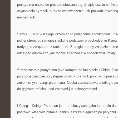
praktyczna nauka do procesu stawania się. Znajdziesz tu omówi
wyjaśnienia symboli, a także wprowadzenia, jak prowadzić własną
momentach.
Serwis I Ching – Księga Przemian to połączenie encyklopedii i o
jednej strony otrzymujesz solidne podstawy o pochodzeniu Księgi
tradycji, o związkach z taoizmem. Z drugiej strony znajdziesz ko
odczytać odpowiedź, jak łączyć znaczenia w sposób zrozumiały.
Strona została pomyślana jako kompas po labiryncie I Ching. Os
przygodę znajdzie przystępne opisy, które krok po kroku upraszczaj
zmienne, yin i yang, przemiana. Osoba zaawansowana odkryje pogł
do głębszej refleksji nad znanymi już heksagramami.
I Ching – Księga Przemian jest tu pokazywana jako lustro dla du
postawić właściwe pytanie, zanim jeszcze sięgniesz po patyczki.