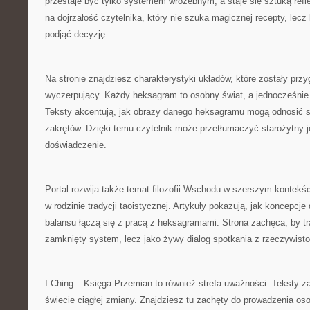
przestaje być tylko systemem wróżebnym, a staje się sztuką reflek
na dojrzałość czytelnika, który nie szuka magicznej recepty, lecz
podjąć decyzję.
Na stronie znajdziesz charakterystyki układów, które zostały pr
wyczerpujący. Każdy heksagram to osobny świat, a jednocześnie
Teksty akcentują, jak obrazy danego heksagramu mogą odnosić s
zakrętów. Dzięki temu czytelnik może przetłumaczyć starożytny 
doświadczenie.
Portal rozwija także temat filozofii Wschodu w szerszym kontekśc
w rodzinie tradycji taoistycznej. Artykuły pokazują, jak koncepcje 
balansu łączą się z pracą z heksagramami. Strona zachęca, by tr
zamknięty system, lecz jako żywy dialog spotkania z rzeczywisto
I Ching – Księga Przemian to również strefa uważności. Teksty z
świecie ciągłej zmiany. Znajdziesz tu zachęty do prowadzenia oso