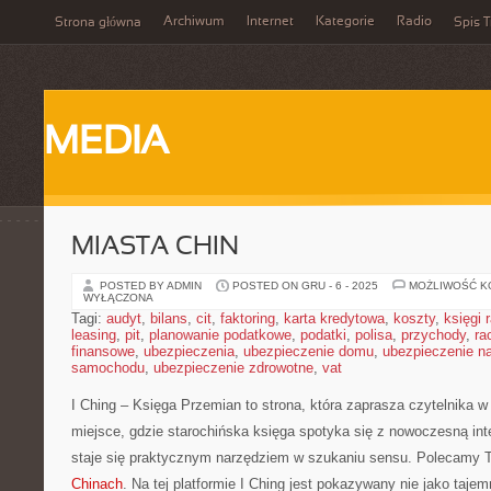
Archiwum
Internet
Kategorie
Radio
Strona główna
Spis T
MEDIA
MIASTA CHIN
POSTED BY ADMIN
POSTED ON GRU - 6 - 2025
MOŻLIWOŚĆ 
WYŁĄCZONA
Tagi:
audyt
,
bilans
,
cit
,
faktoring
,
karta kredytowa
,
koszty
,
księgi
leasing
,
pit
,
planowanie podatkowe
,
podatki
,
polisa
,
przychody
,
ra
finansowe
,
ubezpieczenia
,
ubezpieczenie domu
,
ubezpieczenie na
samochodu
,
ubezpieczenie zdrowotne
,
vat
I Ching – Księga Przemian to strona, która zaprasza czytelnika w ś
miejsce, gdzie starochińska księga spotyka się z nowoczesną int
staje się praktycznym narzędziem w szukaniu sensu. Polecamy 
Chinach
. Na tej platformie I Ching jest pokazywany nie jako tajemn