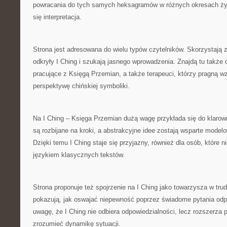
powracania do tych samych heksagramów w różnych okresach życi
się interpretacja.
Strona jest adresowana do wielu typów czytelników. Skorzystają z 
odkryły I Ching i szukają jasnego wprowadzenia. Znajdą tu także c
pracujące z Księgą Przemian, a także terapeuci, którzy pragną w
perspektywę chińskiej symboliki.
Na I Ching – Księga Przemian dużą wagę przykłada się do klarown
są rozbijane na kroki, a abstrakcyjne idee zostają wsparte model
Dzięki temu I Ching staje się przyjazny, również dla osób, które n
językiem klasycznych tekstów.
Strona proponuje też spojrzenie na I Ching jako towarzysza w tru
pokazują, jak oswajać niepewność poprzez świadome pytania odpo
uwagę, że I Ching nie odbiera odpowiedzialności, lecz rozszerza
zrozumieć dynamikę sytuacji.