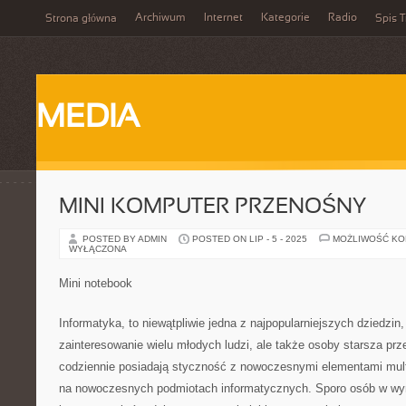
Archiwum
Internet
Kategorie
Radio
Strona główna
Spis T
MEDIA
MINI KOMPUTER PRZENOŚNY
POSTED BY ADMIN
POSTED ON LIP - 5 - 2025
MOŻLIWOŚĆ K
WYŁĄCZONA
Mini notebook
Informatyka, to niewątpliwie jedna z najpopularniejszych dziedzin
zainteresowanie wielu młodych ludzi, ale także osoby starsza prze
codziennie posiadają styczność z nowoczesnymi elementami multi
na nowoczesnych podmiotach informatycznych. Sporo osób w wyn