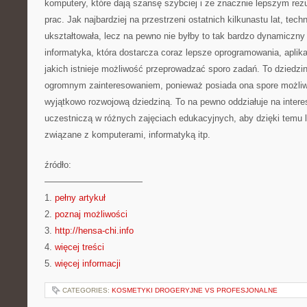
komputery, które dają szansę szybciej i ze znacznie lepszym re
prac. Jak najbardziej na przestrzeni ostatnich kilkunastu lat, tec
ukształtowała, lecz na pewno nie byłby to tak bardzo dynamiczny
informatyka, która dostarcza coraz lepsze oprogramowania, aplika
jakich istnieje możliwość przeprowadzać sporo zadań. To dziedzin
ogromnym zainteresowaniem, ponieważ posiada ona spore możliwo
wyjątkowo rozwojową dziedziną. To na pewno oddziałuje na intere
uczestniczą w różnych zajęciach edukacyjnych, aby dzięki temu 
związane z komputerami, informatyką itp.
źródło:
———————————
1.
pełny artykuł
2.
poznaj możliwości
3.
http://hensa-chi.info
4.
więcej treści
5.
więcej informacji
CATEGORIES:
KOSMETYKI DROGERYJNE VS PROFESJONALNE