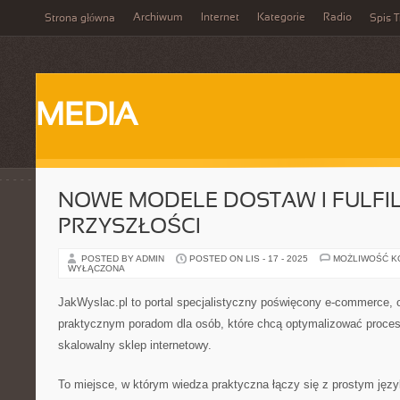
Archiwum
Internet
Kategorie
Radio
Strona główna
Spis T
MEDIA
NOWE MODELE DOSTAW I FULFI
PRZYSZŁOŚCI
POSTED BY ADMIN
POSTED ON LIS - 17 - 2025
MOŻLIWOŚĆ 
WYŁĄCZONA
JakWyslac.pl to portal specjalistyczny poświęcony e-commerce, 
praktycznym poradom dla osób, które chcą optymalizować proces
skalowalny sklep internetowy.
To miejsce, w którym wiedza praktyczna łączy się z prostym jęz