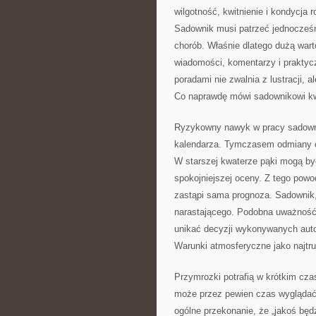
wilgotność, kwitnienie i kondycja 
Sadownik musi patrzeć jednocześni
chorób. Właśnie dlatego dużą wa
wiadomości, komentarzy i praktyc
poradami nie zwalnia z lustracji, a
Co naprawdę mówi sadownikowi k
Ryzykowny nawyk w pracy sadownic
kalendarza. Tymczasem odmiany o 
W starszej kwaterze pąki mogą by
spokojniejszej oceny. Z tego powod
zastąpi sama prognoza. Sadownik, 
narastającego. Podobna uważność 
unikać decyzji wykonywanych aut
Warunki atmosferyczne jako najtru
Przymrozki potrafią w krótkim cz
może przez pewien czas wyglądać
ogólne przekonanie, że „jakoś będ