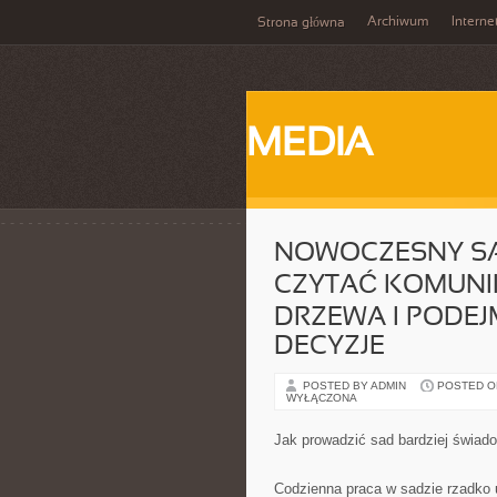
Archiwum
Interne
Strona główna
MEDIA
NOWOCZESNY SAD
CZYTAĆ KOMUNI
DRZEWA I PODE
DECYZJE
POSTED BY ADMIN
POSTED ON
WYŁĄCZONA
Jak prowadzić sad bardziej świad
Codzienna praca w sadzie rzadko 