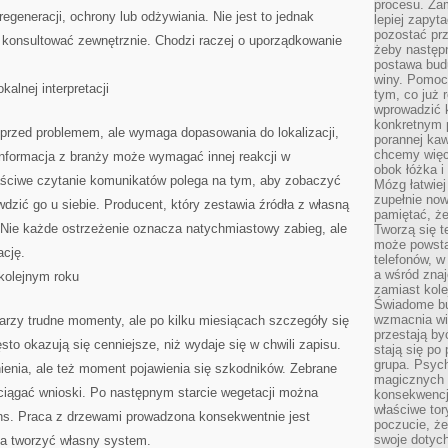
procesu. Zam
egeneracji, ochrony lub odżywiania. Nie jest to jednak
lepiej zapyta
pozostać pr
 konsultować zewnętrznie. Chodzi raczej o uporządkowanie
żeby następn
postawa bud
winy. Pomoc
alnej interpretacji
tym, co już 
wprowadzić 
konkretnym 
przed problemem, ale wymaga dopasowania do lokalizacji,
porannej kaw
chcemy więc
informacja z branży może wymagać innej reakcji w
obok łóżka i
łaściwe czytanie komunikatów polega na tym, aby zobaczyć
Mózg łatwiej 
zupełnie no
zić go u siebie. Producent, który zestawia źródła z własną
pamiętać, że
 Nie każde ostrzeżenie oznacza natychmiastowy zabieg, ale
Tworzą się t
może powsta
cję.
telefonów, w
a wśród zna
kolejnym roku
zamiast kol
Świadome bu
wzmacnia wię
arzy trudne momenty, ale po kilku miesiącach szczegóły się
przestają by
zęsto okazują się cenniejsze, niż wydaje się w chwili zapisu.
stają się po
grupa. Psyc
nienia, ale też moment pojawienia się szkodników. Zebrane
magicznych 
ciągać wnioski. Po następnym starcie wegetacji można
konsekwencji
właściwe tor
ens. Praca z drzewami prowadzona konsekwentnie jest
poczucie, że
swoje dotyc
na tworzyć własny system.