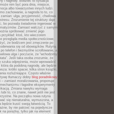
ny i nagrody. Bodziec to sytuacja
może nim być pora dnia, miejsce,
ocja albo towarzystwo innych ludzi.
mo zachowanie, a nagroda to to, co
 zamian: ulga, przyjemność, chwilowa
stresu. Zrozumienie tej struktury daje
, bo pozwala świadomie ingerować w
omatyzmów. Zamiast walczyć z samym
ożna spróbować zmienić jego
 przykład: ktoś, kto wieczorem
e przegląda media społecznościowe,
yć, że bodźcem jest zmęczenie po
 oderwania się od obowiązków. Rutyną
e po telefon i bezmyślne scrollowanie, a
wilowa ulga i poczucie, że “wchodzimy
iata”. Jeśli taka osoba zrozumie, że
ę szuka odprężenia, może wprowadzić
 która da podobną nagrodę, ale będzie
wsza: krótki spacer, kilka stron książki,
enia rozluźniające. Często właśnie
ktywę tłumaczy dobry
blog poradnikowy
i – zamiast moralizowania, proponuje
 mechanizmu i łagodne eksperymenty
fikacją. Zmiana nawyku wymaga
ubi to, co znane, nawet jeśli nie jest
orzystne. Na początku nowa rutyna
wać się nienaturalna, wymuszona, a
a będzie kusić swoją łatwością. To
ażne, by nie patrzeć na pojedyncze
ak na porażkę, tylko jak na element