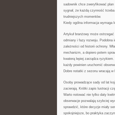
sadownik chce zweryfikować plan r
sygnał, że każdą czynność trzeba
trudniejszych momentów.
Kiedy ogólna informacja wymaga lok
Artykuł branżowy może ostrzegać 
odmiany i fazy rozwoju. Podobna 
zależności od historii ochrony. W
mechanizm, a dopiero potem sprawd
kwaterą lepiej zarządza ryzykiem.
każdy powinien uruchomić obserwa
Dobre notatki z sezonu wracają w 
Osoby prowadzące sady od lat koj
zacierają. Krótki zapis lustracji c
Warto notować nie tylko daty kwit
obserwacje pozwalają szybciej wy
sprawdzić, które decyzje miały s
spokojniejsze, bo praktyka zaczy