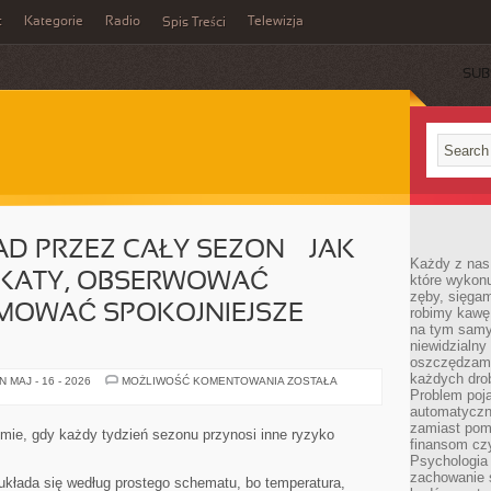
t
Kategorie
Radio
Telewizja
Spis Treści
SUB
 PRZEZ CAŁY SEZON — JAK
Każdy z nas
KATY, OBSERWOWAĆ
które wykon
zęby, sięgam
JMOWAĆ SPOKOJNIEJSZE
robimy kawę
na tym samy
niewidzialny 
oszczędzamy
każdych dro
NOWOCZESNY
 MAJ - 16 - 2026
MOŻLIWOŚĆ KOMENTOWANIA
ZOSTAŁA
SAD
Problem poja
PRZEZ
automatyczn
CAŁY
zamiast poma
SEZON
omie, gdy każdy tydzień sezonu przynosi inne ryzyko
—
finansom czy
JAK
Psychologia
CZYTAĆ
zachowanie s
KOMUNIKATY,
układa się według prostego schematu, bo temperatura,
OBSERWOWAĆ