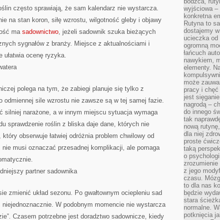
bodźca, ruty
DRZEWA
roślin często sprawiają, że sam kalendarz nie wystarcza.
wyjściowa – 
I
PODEJMOWAĆ
konkretna em
e na stan koron, siłę wzrostu, wilgotność gleby i objawy
SPOKOJNIEJSZE
Rutyna to sa
DECYZJE
dostajemy w
rtość ma
sadownictwo
, jeżeli sadownik szuka bieżących
ucieczka od 
znych sygnałów z branży. Miejsce z aktualnościami i
ogromną moc
łańcuch aut
le ułatwia ocenę ryzyka.
nawykiem, m
watera
elementy. Na
kompulsywni
może zauważ
zej polega na tym, że zabiegi planuje się tylko z
pracy i chęć
jest sięgani
odmiennej sile wzrostu nie zawsze są w tej samej fazie.
nagrodą – ch
do innego św
ć silniej narażone, a w innym miejscu sytuacja wymaga
tak naprawd
u sprawdzenie roślin z bliska daje dane, których nie
nową rutynę,
dla niej zdro
który obserwuje łatwiej odróżnia problem chwilowy od
proste ćwicz
nie musi oznaczać przesadnej komplikacji, ale pomaga
taką perspe
o psychologi
omatycznie.
zrozumienie
z jego mody
dniejszy partner sadownika
czasu. Mózg l
to dla nas k
asie zmienić układ sezonu. Po gwałtownym ociepleniu sad
będzie wyda
stara ścieżk
 niejednoznacznie. W podobnym momencie nie wystarcza
normalne. W
potknięcia j
zie”. Czasem potrzebne jest doradztwo sadownicze, kiedy