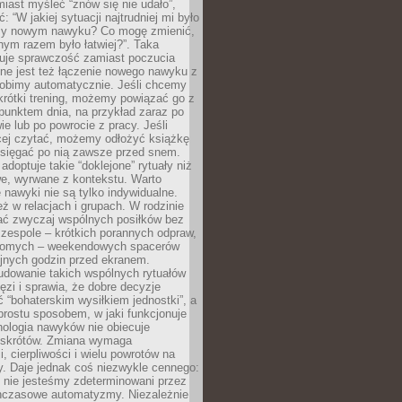
iast myśleć “znów się nie udało”,
ć: “W jakiej sytuacji najtrudniej mi było
zy nowym nawyku? Co mogę zmienić,
ym razem było łatwiej?”. Taka
uje sprawczość zamiast poczucia
ne jest też łączenie nowego nawyku z
robimy automatycznie. Jeśli chcemy
krótki trening, możemy powiązać go z
punktem dnia, na przykład zaraz po
ie lub po powrocie z pracy. Jeśli
ej czytać, możemy odłożyć książkę
 sięgać po nią zawsze przed snem.
adoptuje takie “doklejone” rytuały niż
we, wyrwane z kontekstu. Warto
 nawyki nie są tylko indywidualne.
eż w relacjach i grupach. W rodzinie
ć zwyczaj wspólnych posiłków bez
 zespole – krótkich porannych odpraw,
jomych – weekendowych spacerów
ejnych godzin przed ekranem.
dowanie takich wspólnych rytuałów
zi i sprawia, że dobre decyzje
ć “bohaterskim wysiłkiem jednostki”, a
 prostu sposobem, w jaki funkcjonuje
hologia nawyków nie obiecuje
skrótów. Zmiana wymaga
, cierpliwości i wielu powrotów na
y. Daje jednak coś niezwykle cennego:
 nie jesteśmy zdeterminowani przez
hczasowe automatyzmy. Niezależnie