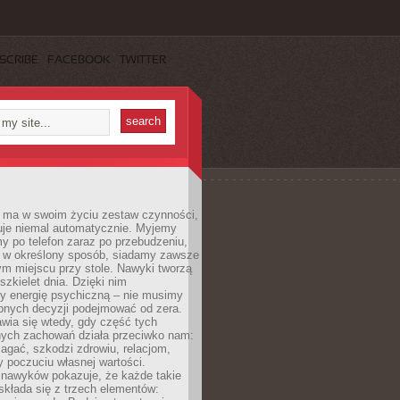
SCRIBE
FACEBOOK
TWITTER
 ma w swoim życiu zestaw czynności,
uje niemal automatycznie. Myjemy
y po telefon zaraz po przebudzeniu,
 w określony sposób, siadamy zawsze
m miejscu przy stole. Nawyki tworzą
szkielet dnia. Dzięki nim
 energię psychiczną – nie musimy
bnych decyzji podejmować od zera.
wia się wtedy, gdy część tych
ych zachowań działa przeciwko nam:
gać, szkodzi zdrowiu, relacjom,
 poczuciu własnej wartości.
 nawyków pokazuje, że każde takie
kłada się z trzech elementów: