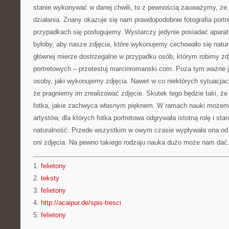
stanie wykonywać w danej chwili, to z pewnością zauważymy, ż
działania. Znany okazuje się nam prawdopodobnie fotografia portr
przypadkach się posługujemy. Wystarczy jedynie posiadać aparat
byłoby, aby nasze zdjęcia, które wykonujemy cechowało się natu
głównej mierze dostrzegalne w przypadku osób, którym robimy zdję
portretowych – przetestuj marcinromanski.com. Poza tym ważne jes
osoby, jaki wykonujemy zdjęcia. Nawet w co niektórych sytuacjac
że pragniemy im zrealizować zdjęcie. Skutek tego będzie taki, że
fotka, jakie zachwyca własnym pięknem. W ramach nauki możemy 
artystów, dla których fotka portretowa odgrywała istotną rolę i stara
naturalność. Przede wszystkim w owym czasie wypływała ona od 
oni zdjęcia. Na pewno takiego rodzaju nauka dużo może nam dać
1.
felietony
2.
teksty
3.
felietony
4.
http://acaipur.de/spis-tresci
5.
felietony