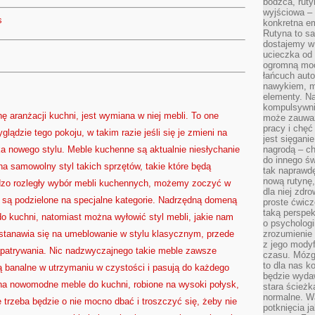
bodźca, ruty
wyjściowa – 
s
konkretna em
Rutyna to sa
dostajemy w
ucieczka od 
ogromną moc
łańcuch aut
nawykiem, m
elementy. Na
kompulsywni
ranżacji kuchni, jest wymiana w niej mebli. To one
może zauważ
pracy i chęć
lądzie tego pokoju, w takim razie jeśli się je zmieni na
jest sięgani
a nowego stylu. Meble kuchenne są aktualnie niesłychanie
nagrodą – ch
do innego św
a samowolny styl takich sprzętów, takie które będą
tak naprawd
nową rutynę,
zo rozległy wybór mebli kuchennych, możemy zoczyć w
dla niej zdro
e są podzielone na specjalne kategorie. Nadrzędną domeną
proste ćwicz
taką perspe
do kuchni, natomiast można wyłowić styl mebli, jakie nam
o psychologi
ostanawia się na umeblowanie w stylu klasycznym, przede
zrozumienie
z jego mody
apatrywania. Nic nadzwyczajnego takie meble zawsze
czasu. Mózg l
to dla nas k
ą banalne w utrzymaniu w czystości i pasują do każdego
będzie wyda
 na nowomodne meble do kuchni, robione na wysoki połysk,
stara ścieżk
normalne. W
 trzeba będzie o nie mocno dbać i troszczyć się, żeby nie
potknięcia j