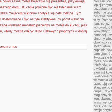
kie nowoczesne meble bajecznie się prezentują, przykuwają
procesu. Zam
lepiej zapyta
naszego domu. Kuchnia powinna być nie tylko miejscem
pozostać pr
żeby następn
e także miejscem w którym spotyka się cała rodzina. Tym
postawa bud
dostosowane i być na tyle efektywne, by pobyt w kuchni
winy. Pomoc
tym, co już 
trzeba wydawać mnóstwo pieniędzy na meble do kuchni, jeśli
wprowadzić 
ym, wtedy można odkryć dużo ciekawych propozycji w dobrej
konkretnym 
porannej kaw
chcemy więc
obok łóżka i
Mózg łatwiej 
SMART CITIES
zupełnie no
pamiętać, że
Tworzą się t
może powsta
telefonów, w
a wśród zna
zamiast kol
Świadome bu
wzmacnia wię
przestają by
stają się po
grupa. Psyc
magicznych 
konsekwencji
właściwe tor
poczucie, że
swoje dotyc