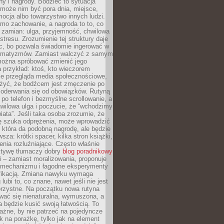
ny i nagrody. Bodziec to sytuacja
może nim być pora dnia, miejsce,
ocja albo towarzystwo innych ludzi.
mo zachowanie, a nagroda to to, co
 zamian: ulga, przyjemność, chwilowa
stresu. Zrozumienie tej struktury daje
, bo pozwala świadomie ingerować w
omatyzmów. Zamiast walczyć z samym
ożna spróbować zmienić jego
 przykład: ktoś, kto wieczorem
e przegląda media społecznościowe,
yć, że bodźcem jest zmęczenie po
 oderwania się od obowiązków. Rutyną
e po telefon i bezmyślne scrollowanie, a
wilowa ulga i poczucie, że “wchodzimy
iata”. Jeśli taka osoba zrozumie, że
ę szuka odprężenia, może wprowadzić
 która da podobną nagrodę, ale będzie
wsza: krótki spacer, kilka stron książki,
enia rozluźniające. Często właśnie
ktywę tłumaczy dobry
blog poradnikowy
i – zamiast moralizowania, proponuje
 mechanizmu i łagodne eksperymenty
fikacją. Zmiana nawyku wymaga
ubi to, co znane, nawet jeśli nie jest
orzystne. Na początku nowa rutyna
wać się nienaturalna, wymuszona, a
a będzie kusić swoją łatwością. To
ażne, by nie patrzeć na pojedyncze
ak na porażkę, tylko jak na element