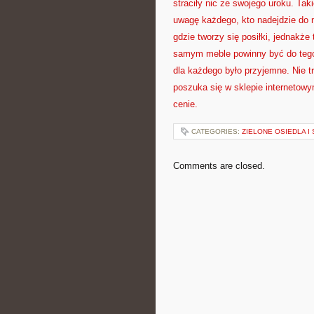
straciły nic ze swojego uroku. Ta
uwagę każdego, kto nadejdzie do 
gdzie tworzy się posiłki, jednakż
samym meble powinny być do tego 
dla każdego było przyjemne. Nie 
poszuka się w sklepie internetow
cenie.
CATEGORIES:
ZIELONE OSIEDLA I 
Comments are closed.