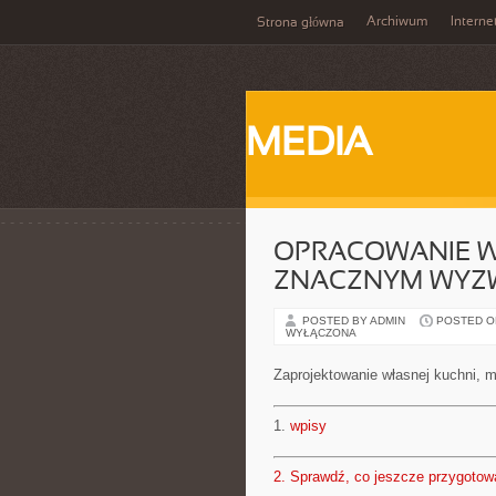
Archiwum
Interne
Strona główna
MEDIA
OPRACOWANIE W
ZNACZNYM WYZ
POSTED BY ADMIN
POSTED ON 
WYŁĄCZONA
Zaprojektowanie własnej kuchni,
1.
wpisy
2.
Sprawdź, co jeszcze przygotow