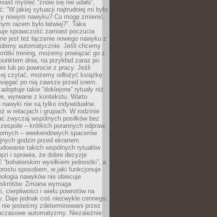
iast myśleć “znów się nie udało”,
ć: “W jakiej sytuacji najtrudniej mi było
zy nowym nawyku? Co mogę zmienić,
ym razem było łatwiej?”. Taka
uje sprawczość zamiast poczucia
ne jest też łączenie nowego nawyku z
robimy automatycznie. Jeśli chcemy
krótki trening, możemy powiązać go z
punktem dnia, na przykład zaraz po
ie lub po powrocie z pracy. Jeśli
ej czytać, możemy odłożyć książkę
 sięgać po nią zawsze przed snem.
adoptuje takie “doklejone” rytuały niż
we, wyrwane z kontekstu. Warto
 nawyki nie są tylko indywidualne.
eż w relacjach i grupach. W rodzinie
ć zwyczaj wspólnych posiłków bez
 zespole – krótkich porannych odpraw,
jomych – weekendowych spacerów
ejnych godzin przed ekranem.
dowanie takich wspólnych rytuałów
zi i sprawia, że dobre decyzje
ć “bohaterskim wysiłkiem jednostki”, a
 prostu sposobem, w jaki funkcjonuje
hologia nawyków nie obiecuje
skrótów. Zmiana wymaga
, cierpliwości i wielu powrotów na
y. Daje jednak coś niezwykle cennego:
 nie jesteśmy zdeterminowani przez
hczasowe automatyzmy. Niezależnie