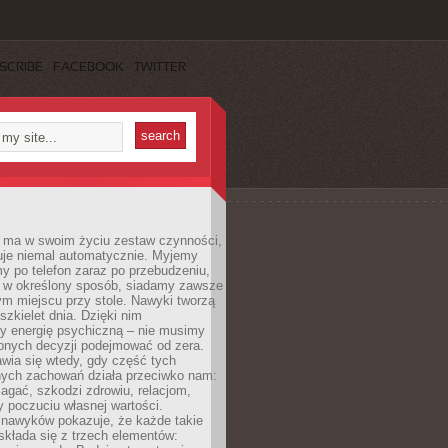
SCRIBE
FACEBOOK
TWITTER
 ma w swoim życiu zestaw czynności,
uje niemal automatycznie. Myjemy
y po telefon zaraz po przebudzeniu,
 w określony sposób, siadamy zawsze
m miejscu przy stole. Nawyki tworzą
szkielet dnia. Dzięki nim
 energię psychiczną – nie musimy
bnych decyzji podejmować od zera.
wia się wtedy, gdy część tych
ych zachowań działa przeciwko nam:
gać, szkodzi zdrowiu, relacjom,
 poczuciu własnej wartości.
 nawyków pokazuje, że każde takie
kłada się z trzech elementów: