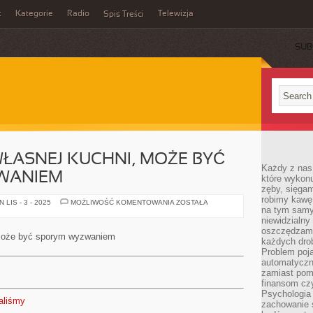
t
Kategorie
Radio
Telewizja
Spis Treści
SUB
ŁASNEJ KUCHNI, MOŻE BYĆ
Każdy z nas
WANIEM
które wykon
zęby, sięgam
robimy kawę
OPRACOWANIE
LIS - 3 - 2025
MOŻLIWOŚĆ KOMENTOWANIA
ZOSTAŁA
na tym samy
WŁASNEJ
KUCHNI,
niewidzialny 
MOŻE
oszczędzamy
BYĆ
 może być sporym wyzwaniem
ZNACZNYM
każdych dro
WYZWANIEM
Problem poja
automatyczn
zamiast poma
finansom czy
Psychologia
aliśmy
zachowanie s