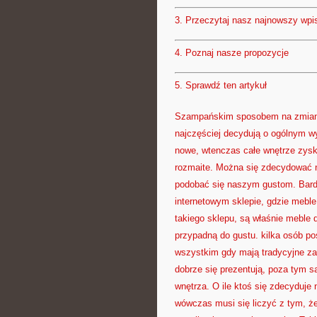
3.
Przeczytaj nasz najnowszy wpi
4.
Poznaj nasze propozycje
5.
Sprawdź ten artykuł
Szampańskim sposobem na zmianę a
najczęściej decydują o ogólnym wyg
nowe, wtenczas całe wnętrze zysk
rozmaite. Można się zdecydować n
podobać się naszym gustom. Bard
internetowym sklepie, gdzie mebl
takiego sklepu, są właśnie meble 
przypadną do gustu. kilka osób p
wszystkim gdy mają tradycyjne z
dobrze się prezentują, poza tym s
wnętrza. O ile ktoś się zdecyduje
wówczas musi się liczyć z tym, że