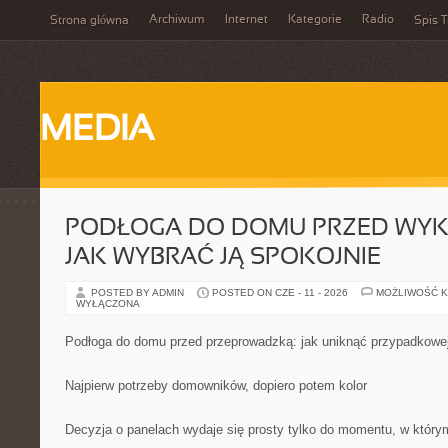
Archiwum
Internet
Kategorie
Radio
Strona główna
Spis T
MEDIA
PODŁOGA DO DOMU PRZED WYK
JAK WYBRAĆ JĄ SPOKOJNIE
POSTED BY ADMIN
POSTED ON CZE - 11 - 2026
MOŻLIWOŚĆ 
WYŁĄCZONA
Podłoga do domu przed przeprowadzką: jak uniknąć przypadkowej
Najpierw potrzeby domowników, dopiero potem kolor
Decyzja o panelach wydaje się prosty tylko do momentu, w który