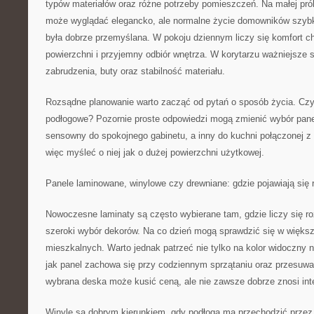
typów materiałów oraz różne potrzeby pomieszczeń. Na małej pr
może wyglądać elegancko, ale normalne życie domowników szybk
była dobrze przemyślana. W pokoju dziennym liczy się komfort ch
powierzchni i przyjemny odbiór wnętrza. W korytarzu ważniejsze s
zabrudzenia, buty oraz stabilność materiału.
Rozsądne planowanie warto zacząć od pytań o sposób życia. Cz
podłogowe? Pozornie proste odpowiedzi mogą zmienić wybór panel
sensowny do spokojnego gabinetu, a inny do kuchni połączonej z
więc myśleć o niej jak o dużej powierzchni użytkowej.
Panele laminowane, winylowe czy drewniane: gdzie pojawiają się 
Nowoczesne laminaty są często wybierane tam, gdzie liczy się ro
szeroki wybór dekorów. Na co dzień mogą sprawdzić się w więk
mieszkalnych. Warto jednak patrzeć nie tylko na kolor widoczny n
jak panel zachowa się przy codziennym sprzątaniu oraz przesuw
wybrana deska może kusić ceną, ale nie zawsze dobrze znosi in
Winyle są dobrym kierunkiem, gdy podłoga ma przechodzić przez k