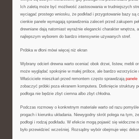
Ich zaletą może być możliwość zastosowania w trudniejszych stre
wyciągać prostego wniosku, że podkład i przygotowanie bazy są 
cienkie panele wymagają sprawdzenia zaleceń przed zakupem peł
drewniane dają natomiast wyraźnie elegancki charakter wnętrza, 
najlepszym wyborem do bardzo intensywnie używanych stref.
Próbka w dłoni mówi więcej niż ekran
Wybrany odcień drewna warto oceniać obok drzwi, listew, mebli o
może wyglądać spokojnie w małej próbce, ale bardzo wzorzyście 
Właściciele mieszkań przed remontem często sprawdzają
panele 
zobaczyć próbki poza ekranem komputera. Dotknięcie struktury po
podłoga nie będzie zbyt ciemna albo zbyt chłodna.
Podczas rozmowy o konkretnym materiale warto od razu pomyśleć 
progach i kierunku układania. Niewygodny skrót polega na tym, ż
podłogi i rodzaj podkładu. W efekcie mogą pojawić się widoczne n
było przewidzieć wcześniej. Rozsądny wybór obejmuje więc dekor,