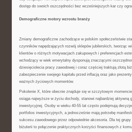
dostęp do swoich oszczędności bez wcześniejszych kar czy ogra
Demograficzne motory wzrostu branży
Zmiany demograficzne zachodzące w polskim społeczeństwie sta
czynników napędzających rozwój sklepów jubilerskich, tworząc w
klientów o różnych motywacjach zakupowych i preferencjach est
wchodzący w wiek emerytalny dysponują znaczącymi oszczędno
dziesięciolecia pracy zawodowej i coraz częściej traktują złotą bi
zabezpieczenie swojego kapitału przed inflacją oraz jako prezenty
ważnych życiowych momentów.
Pokolenie X, które obecnie znajduje się w szczytowym momencie 
osiąga najwyższe w życiu dochody, stanowi najbardziej aktywną 
inwestycyjnej. Osoby w wieku 40-55 lat często podejmują decyzje
portfolios inwestycyjnych, a jednocześnie mają potrzebę manifes
sukcesu zawodowego przez odpowiednie akcesoria. Dla tej grupy 
biżuterii to połączenie praktycznych korzyści finansowych z ko