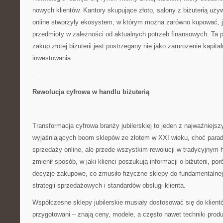
nowych klientów. Kantory skupujące złoto, salony z biżuterią uży
online stworzyły ekosystem, w którym można zarówno kupować, j
przedmioty w zależności od aktualnych potrzeb finansowych. Ta 
zakup złotej biżuterii jest postrzegany nie jako zamrożenie kapita
inwestowania
.
Rewolucja cyfrowa w handlu biżuterią
Transformacja cyfrowa branży jubilerskiej to jeden z najważniejs
wyjaśniających boom sklepów ze złotem w XXI wieku, choć parado
sprzedaży online, ale przede wszystkim rewolucji w tradycyjnym h
zmienił sposób, w jaki klienci poszukują informacji o biżuterii, po
decyzje zakupowe, co zmusiło fizyczne sklepy do fundamentalnej
strategii sprzedażowych i standardów obsługi klienta.
Współczesne sklepy jubilerskie musiały dostosować się do klient
przygotowani – znają ceny, modele, a często nawet techniki produ