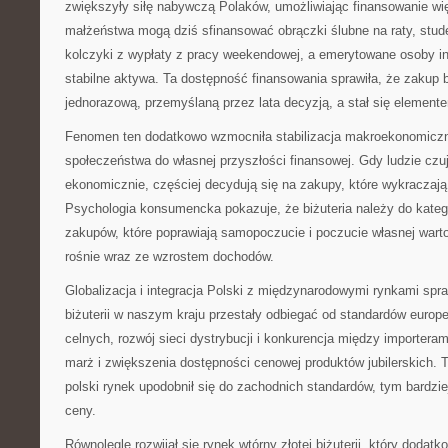
zwiększyły siłę nabywczą Polaków, umożliwiając finansowanie w
małżeństwa mogą dziś sfinansować obrączki ślubne na raty, stude
kolczyki z wypłaty z pracy weekendowej, a emerytowane osoby in
stabilne aktywa. Ta dostępność finansowania sprawiła, że zakup bi
jednorazową, przemyślaną przez lata decyzją, a stał się element
Fenomen ten dodatkowo wzmocniła stabilizacja makroekonomiczna
społeczeństwa do własnej przyszłości finansowej. Gdy ludzie czu
ekonomicznie, częściej decydują się na zakupy, które wykraczaj
Psychologia konsumencka pokazuje, że biżuteria należy do katego
zakupów, które poprawiają samopoczucie i poczucie własnej warto
rośnie wraz ze wzrostem dochodów.
Globalizacja i integracja Polski z międzynarodowymi rynkami spraw
biżuterii w naszym kraju przestały odbiegać od standardów europej
celnych, rozwój sieci dystrybucji i konkurencja między importera
marż i zwiększenia dostępności cenowej produktów jubilerskich. T
polski rynek upodobnił się do zachodnich standardów, tym bardzie
ceny.
Równolegle rozwijał się rynek wtórny złotej biżuterii, który dodatk