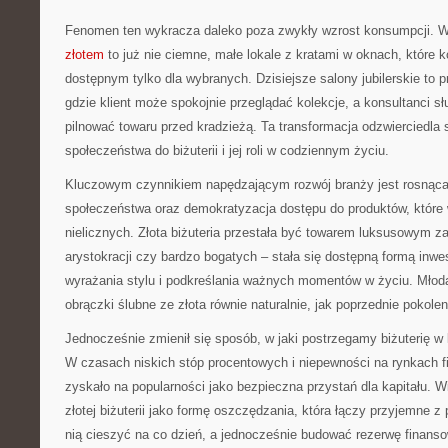
Fenomen ten wykracza daleko poza zwykły wzrost konsumpcji.
złotem
to już nie ciemne, małe lokale z kratami w oknach, które k
dostępnym tylko dla wybranych. Dzisiejsze salony jubilerskie to p
gdzie klient może spokojnie przeglądać kolekcje, a konsultanci 
pilnować towaru przed kradzieżą. Ta transformacja odzwierciedla
społeczeństwa do biżuterii i jej roli w codziennym życiu.
Kluczowym czynnikiem napędzającym rozwój branży jest rosnąca
społeczeństwa oraz demokratyzacja dostępu do produktów, które
nielicznych. Złota biżuteria przestała być towarem luksusowym 
arystokracji czy bardzo bogatych – stała się dostępną formą inw
wyrażania stylu i podkreślania ważnych momentów w życiu. Młod
obrączki ślubne ze złota równie naturalnie, jak poprzednie pokolen
Jednocześnie zmienił się sposób, w jaki postrzegamy biżuterię w
W czasach niskich stóp procentowych i niepewności na rynkach f
zyskało na popularności jako bezpieczna przystań dla kapitału. W
złotej biżuterii jako formę oszczędzania, która łączy przyjemne
nią cieszyć na co dzień, a jednocześnie budować rezerwę finans