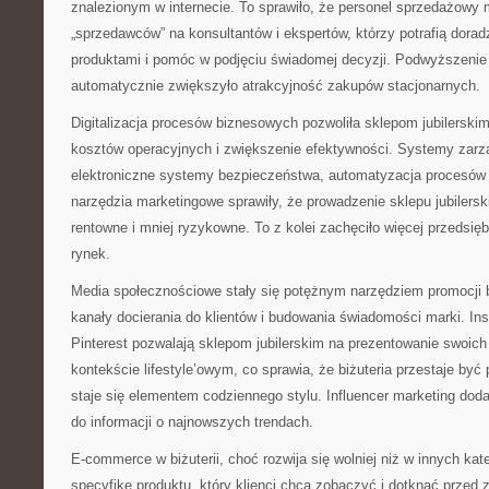
znalezionym w internecie. To sprawiło, że personel sprzedażowy 
„sprzedawców” na konsultantów i ekspertów, którzy potrafią dorad
produktami i pomóc w podjęciu świadomej decyzji. Podwyższenie
automatycznie zwiększyło atrakcyjność zakupów stacjonarnych.
Digitalizacja procesów biznesowych pozwoliła sklepom jubilerski
kosztów operacyjnych i zwiększenie efektywności. Systemy zarz
elektroniczne systemy bezpieczeństwa, automatyzacja procesów
narzędzia marketingowe sprawiły, że prowadzenie sklepu jubilerski
rentowne i mniej ryzykowne. To z kolei zachęciło więcej przedsię
rynek.
Media społecznościowe stały się potężnym narzędziem promocji b
kanały docierania do klientów i budowania świadomości marki. I
Pinterest pozwalają sklepom jubilerskim na prezentowanie swoic
kontekście lifestyle’owym, co sprawia, że biżuteria przestaje być
staje się elementem codziennego stylu. Influencer marketing do
do informacji o najnowszych trendach.
E-commerce w biżuterii, choć rozwija się wolniej niż w innych ka
specyfikę produktu, który klienci chcą zobaczyć i dotknąć przed