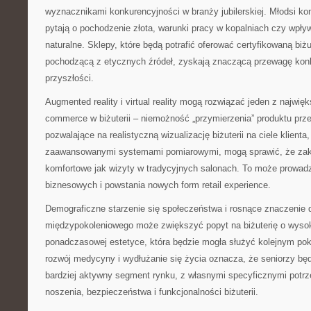
wyznacznikami konkurencyjności w branży jubilerskiej. Młodsi k
pytają o pochodzenie złota, warunki pracy w kopalniach czy wpły
naturalne. Sklepy, które będą potrafić oferować certyfikowaną biżu
pochodzącą z etycznych źródeł, zyskają znaczącą przewagę kon
przyszłości.
Augmented reality i virtual reality mogą rozwiązać jeden z najwi
commerce w biżuterii – niemożność „przymierzenia” produktu prz
pozwalające na realistyczną wizualizację biżuterii na ciele klienta
zaawansowanymi systemami pomiarowymi, mogą sprawić, że zakup
komfortowe jak wizyty w tradycyjnych salonach. To może prowadz
biznesowych i powstania nowych form retail experience.
Demograficzne starzenie się społeczeństwa i rosnące znaczenie 
międzypokoleniowego może zwiększyć popyt na biżuterię o wysoki
ponadczasowej estetyce, która będzie mogła służyć kolejnym po
rozwój medycyny i wydłużanie się życia oznacza, że seniorzy będ
bardziej aktywny segment rynku, z własnymi specyficznymi pot
noszenia, bezpieczeństwa i funkcjonalności biżuterii.