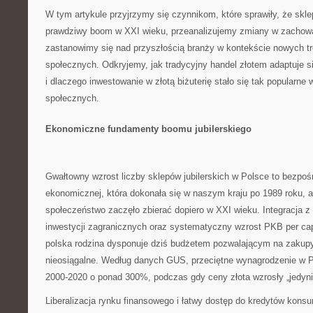
W tym artykule przyjrzymy się czynnikom, które sprawiły, że skle
prawdziwy boom w XXI wieku, przeanalizujemy zmiany w zachow
zastanowimy się nad przyszłością branży w kontekście nowych tr
społecznych. Odkryjemy, jak tradycyjny handel złotem adaptuje s
i dlaczego inwestowanie w złotą biżuterię stało się tak popularne
społecznych.
Ekonomiczne fundamenty boomu jubilerskiego
Gwałtowny wzrost liczby sklepów jubilerskich w Polsce to bezpośr
ekonomicznej, która dokonała się w naszym kraju po 1989 roku, a
społeczeństwo zaczęło zbierać dopiero w XXI wieku. Integracja z
inwestycji zagranicznych oraz systematyczny wzrost PKB per capi
polska rodzina dysponuje dziś budżetem pozwalającym na zakupy,
nieosiągalne. Według danych GUS, przeciętne wynagrodzenie w P
2000-2020 o ponad 300%, podczas gdy ceny złota wzrosły „jedyni
Liberalizacja rynku finansowego i łatwy dostęp do kredytów kon