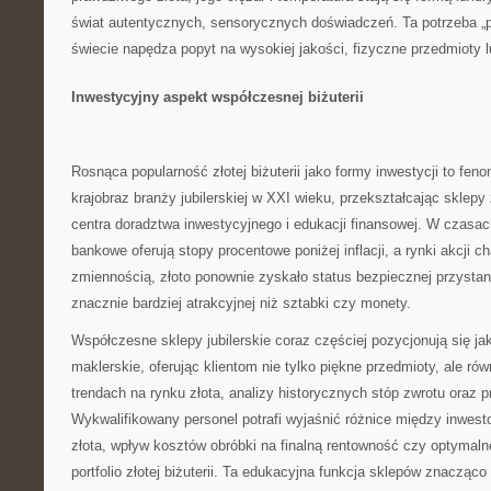
świat autentycznych, sensorycznych doświadczeń. Ta potrzeba „
świecie napędza popyt na wysokiej jakości, fizyczne przedmioty 
Inwestycyjny aspekt współczesnej biżuterii
Rosnąca popularność złotej biżuterii jako formy inwestycji to feno
krajobraz branży jubilerskiej w XXI wieku, przekształcając sklep
centra doradztwa inwestycyjnego i edukacji finansowej. W czasac
bankowe oferują stopy procentowe poniżej inflacji, a rynki akcji c
zmiennością, złoto ponownie zyskało status bezpiecznej przystani 
znacznie bardziej atrakcyjnej niż sztabki czy monety.
Współczesne sklepy jubilerskie coraz częściej pozycjonują się j
maklerskie, oferując klientom nie tylko piękne przedmioty, ale rów
trendach na rynku złota, analizy historycznych stóp zwrotu oraz 
Wykwalifikowany personel potrafi wyjaśnić różnice między inwes
złota, wpływ kosztów obróbki na finalną rentowność czy optymaln
portfolio złotej biżuterii. Ta edukacyjna funkcja sklepów znacząco