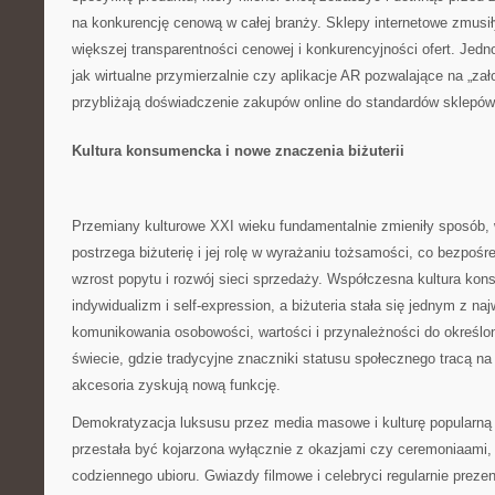
na konkurencję cenową w całej branży. Sklepy internetowe zmusił
większej transparentności cenowej i konkurencyjności ofert. Jedn
jak wirtualne przymierzalnie czy aplikacje AR pozwalające na „zało
przybliżają doświadczenie zakupów online do standardów sklepów
Kultura konsumencka i nowe znaczenia biżuterii
Przemiany kulturowe XXI wieku fundamentalnie zmieniły sposób, 
postrzega biżuterię i jej rolę w wyrażaniu tożsamości, co bezpośre
wzrost popytu i rozwój sieci sprzedaży. Współczesna kultura ko
indywidualizm i self-expression, a biżuteria stała się jednym z na
komunikowania osobowości, wartości i przynależności do określ
świecie, gdzie tradycyjne znaczniki statusu społecznego tracą na
akcesoria zyskują nową funkcję.
Demokratyzacja luksusu przez media masowe i kulturę popularną s
przestała być kojarzona wyłącznie z okazjami czy ceremoniaami,
codziennego ubioru. Gwiazdy filmowe i celebryci regularnie prezent