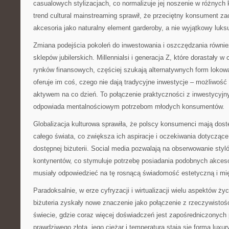
casualowych stylizacjach, co normalizuje jej noszenie w różnych
trend cultural mainstreaming sprawił, że przeciętny konsument za
akcesoria jako naturalny element garderoby, a nie wyjątkowy luks
Zmiana podejścia pokoleń do inwestowania i oszczędzania równie
sklepów jubilerskich. Millennialsi i generacja Z, które dorastały w
rynków finansowych, częściej szukają alternatywnych form lokowan
oferuje im coś, czego nie dają tradycyjne inwestycje – możliwość
aktywem na co dzień. To połączenie praktyczności z inwestycyjn
odpowiada mentalnościowym potrzebom młodych konsumentów.
Globalizacja kulturowa sprawiła, że polscy konsumenci mają dost
całego świata, co zwiększa ich aspiracje i oczekiwania dotyczące
dostępnej biżuterii. Social media pozwalają na obserwowanie styl
kontynentów, co stymuluje potrzebę posiadania podobnych akcesor
musiały odpowiedzieć na tę rosnącą świadomość estetyczną i mi
Paradoksalnie, w erze cyfryzacji i wirtualizacji wielu aspektów ży
biżuteria zyskały nowe znaczenie jako połączenie z rzeczywistośc
świecie, gdzie coraz więcej doświadczeń jest zapośredniczonych 
prawdziwego złota, jego ciężar i temperatura stają się formą luxu