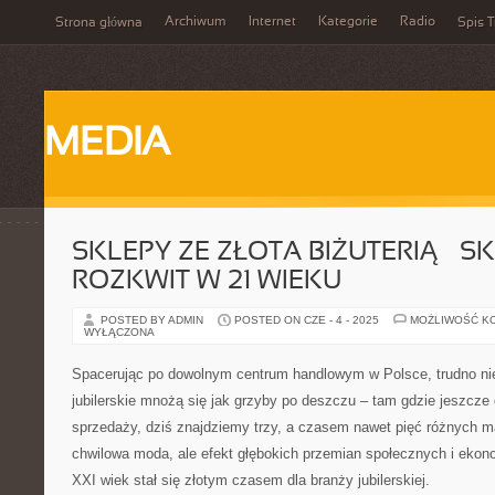
Archiwum
Internet
Kategorie
Radio
Strona główna
Spis T
MEDIA
SKLEPY ZE ZŁOTA BIŻUTERIĄ – S
ROZKWIT W 21 WIEKU
POSTED BY ADMIN
POSTED ON CZE - 4 - 2025
MOŻLIWOŚĆ K
WYŁĄCZONA
Spacerując po dowolnym centrum handlowym w Polsce, trudno ni
jubilerskie mnożą się jak grzyby po deszczu – tam gdzie jeszcze
sprzedaży, dziś znajdziemy trzy, a czasem nawet pięć różnych m
chwilowa moda, ale efekt głębokich przemian społecznych i ekono
XXI wiek stał się złotym czasem dla branży jubilerskiej.