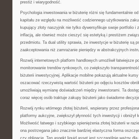
prestiż i wiarygodność.
Psychologia inwestowania w biżuterię różni się fundamentalnie o
kapitału ze względu na możliwość codziennego użytkowania zaku
kupujący złoty naszyjnik nie tylko dywersyfikuje swoje portfolio i
inflacją, ale również może cieszyć się estetyką i prestiżem zw
przedmiotu. Ta dual utility sprawia, że inwestycje w biżuterię są 
zaakceptowania niż zamrażanie pieniędzy w abstrakcyjnych inst
Rozwój internetowych platform handlowych umożliwił łatwiejsze p
monitorowanie trendów rynkowych, co zwiększyło transparentność
biżuterii inwestycyjnej. Aplikacje mobilne pokazują aktualne kursy
oszacować rzeczywistą wartość biżuterii po odjęciu kosztów obrób
umożliwiają wymianę doświadczeń między inwestorami. Ta dostępn
coraz więcej osób traktuje zakupy biżuterii jako świadome decyzj
Rozwój rynku wtórnego złotej biżuterii, wspierany przez profesjon
platformy aukcyjne, zwiększył płynność tych inwestycji i obniżył 
Możliwość łatwego i szybkiego spieniężenia złotej biżuterii w razie
ona postrzegana jako znacznie bardziej elastyczna forma oszczęd
czy obligacje. Ten aspekt liquid asset jest szczególnie ważny dla