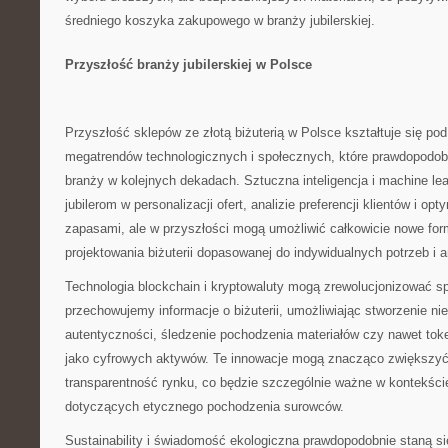
średniego koszyka zakupowego w branży jubilerskiej.
Przyszłość branży jubilerskiej w Polsce
Przyszłość sklepów ze złotą biżuterią w Polsce kształtuje się po
megatrendów technologicznych i społecznych, które prawdopodob
branży w kolejnych dekadach. Sztuczna inteligencja i machine le
jubilerom w personalizacji ofert, analizie preferencji klientów i op
zapasami, ale w przyszłości mogą umożliwić całkowicie nowe form
projektowania biżuterii dopasowanej do indywidualnych potrzeb i a
Technologia blockchain i kryptowaluty mogą zrewolucjonizować sp
przechowujemy informacje o biżuterii, umożliwiając stworzenie ni
autentyczności, śledzenie pochodzenia materiałów czy nawet tok
jako cyfrowych aktywów. Te innowacje mogą znacząco zwiększyć
transparentność rynku, co będzie szczególnie ważne w kontekś
dotyczących etycznego pochodzenia surowców.
Sustainability i świadomość ekologiczna prawdopodobnie staną s