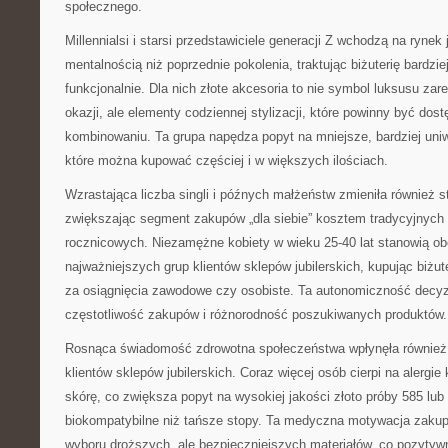
społecznego.
Millennialsi i starsi przedstawiciele generacji Z wchodzą na rynek j
mentalnością niż poprzednie pokolenia, traktując biżuterię bardzie
funkcjonalnie. Dla nich złote akcesoria to nie symbol luksusu za
okazji, ale elementy codziennej stylizacji, które powinny być dos
kombinowaniu. Ta grupa napędza popyt na mniejsze, bardziej uniwe
które można kupować częściej i w większych ilościach.
Wzrastająca liczba singli i późnych małżeństw zmieniła również st
zwiększając segment zakupów „dla siebie” kosztem tradycyjnych
rocznicowych. Niezamężne kobiety w wieku 25-40 lat stanowią ob
najważniejszych grup klientów sklepów jubilerskich, kupując biżute
za osiągnięcia zawodowe czy osobiste. Ta autonomiczność decy
częstotliwość zakupów i różnorodność poszukiwanych produktów.
Rosnąca świadomość zdrowotna społeczeństwa wpłynęła również 
klientów sklepów jubilerskich. Coraz więcej osób cierpi na alergi
skórę, co zwiększa popyt na wysokiej jakości złoto próby 585 lub 
biokompatybilne niż tańsze stopy. Ta medyczna motywacja zaku
wyboru droższych, ale bezpieczniejszych materiałów, co pozytyw