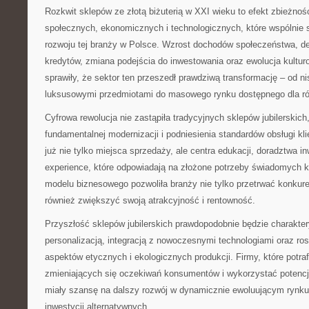
Rozkwit sklepów ze złotą biżuterią w XXI wieku to efekt zbieżnoś
społecznych, ekonomicznych i technologicznych, które wspólnie s
rozwoju tej branży w Polsce. Wzrost dochodów społeczeństwa, d
kredytów, zmiana podejścia do inwestowania oraz ewolucja kultur
sprawiły, że sektor ten przeszedł prawdziwą transformację – od 
luksusowymi przedmiotami do masowego rynku dostępnego dla ró
Cyfrowa rewolucja nie zastąpiła tradycyjnych sklepów jubilerskich,
fundamentalnej modernizacji i podniesienia standardów obsługi kl
już nie tylko miejsca sprzedaży, ale centra edukacji, doradztwa in
experience, które odpowiadają na złożone potrzeby świadomych 
modelu biznesowego pozwoliła branży nie tylko przetrwać konkur
również zwiększyć swoją atrakcyjność i rentowność.
Przyszłość sklepów jubilerskich prawdopodobnie będzie charakte
personalizacją, integracją z nowoczesnymi technologiami oraz 
aspektów etycznych i ekologicznych produkcji. Firmy, które potra
zmieniających się oczekiwań konsumentów i wykorzystać potencja
miały szansę na dalszy rozwój w dynamicznie ewoluującym rynku
inwestycji alternatywnych.