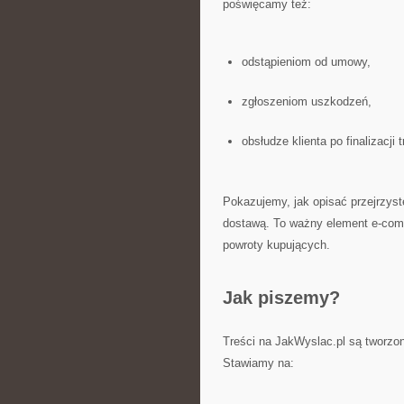
poświęcamy też:
odstąpieniom od umowy,
zgłoszeniom uszkodzeń,
obsłudze klienta po finalizacji t
Pokazujemy, jak opisać przejrzyste
dostawą. To ważny element e-com
powroty kupujących.
Jak piszemy?
Treści na JakWyslac.pl są tworzo
Stawiamy na: