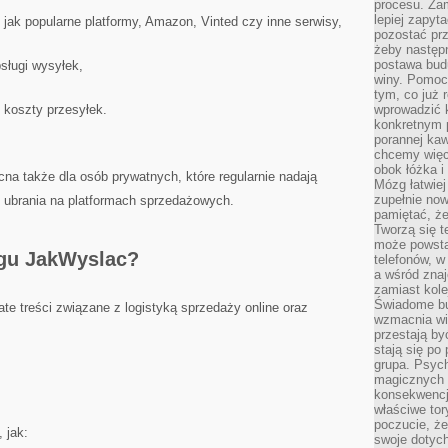
procesu. Zam
lepiej zapyta
jak popularne platformy, Amazon, Vinted czy inne serwisy,
pozostać pr
żeby następn
postawa bud
sługi wysyłek,
winy. Pomoc
tym, co już 
 koszty przesyłek.
wprowadzić 
konkretnym 
porannej kaw
chcemy więc
obok łóżka i
na także dla osób prywatnych, które regularnie nadają
Mózg łatwiej 
zupełnie no
c ubrania na platformach sprzedażowych.
pamiętać, że
Tworzą się t
może powsta
ogu JakWyslac?
telefonów, w
a wśród zna
zamiast kol
Świadome bu
e treści związane z logistyką sprzedaży online oraz
wzmacnia wię
przestają by
stają się po
grupa. Psyc
magicznych 
konsekwencji
właściwe tor
poczucie, że
 jak:
swoje dotyc