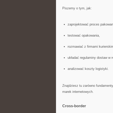
Piszemy o tym, jak:
zaprojektować proces pakowan
testować opakowania,
rozmawiać z firmami kurierskim
układać regulaminy dostaw w r
analizować koszty logistyki.
Znajdziesz tu zarówno fundamenty, 
marek internetowych.
Cross-border