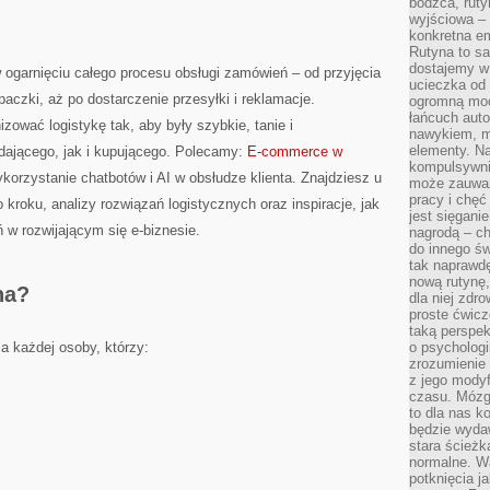
bodźca, ruty
wyjściowa – 
konkretna em
Rutyna to sa
dostajemy w
 ogarnięciu całego procesu obsługi zamówień – od przyjęcia
ucieczka od 
aczki, aż po dostarczenie przesyłki i reklamacje.
ogromną moc
łańcuch aut
zować logistykę tak, aby były szybkie, tanie i
nawykiem, m
elementy. Na
ającego, jak i kupującego. Polecamy:
E-commerce w
kompulsywni
korzystanie chatbotów i AI w obsłudze klienta. Znajdziesz u
może zauważ
pracy i chęć
kroku, analizy rozwiązań logistycznych oraz inspiracje, jak
jest sięgani
w rozwijającym się e-biznesie.
nagrodą – ch
do innego św
tak naprawd
nową rutynę,
na?
dla niej zdro
proste ćwicz
taką perspe
a każdej osoby, którzy:
o psychologi
zrozumienie
z jego mody
czasu. Mózg l
to dla nas k
będzie wyda
stara ścieżk
normalne. W
potknięcia j