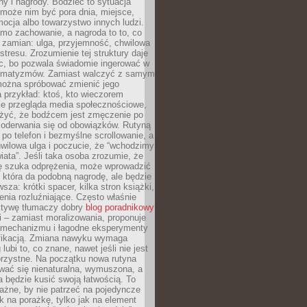
ny i nagrody. Bodziec to sytuacja
może nim być pora dnia, miejsce,
ocja albo towarzystwo innych ludzi.
mo zachowanie, a nagroda to to, co
 zamian: ulga, przyjemność, chwilowa
stresu. Zrozumienie tej struktury daje
, bo pozwala świadomie ingerować w
omatyzmów. Zamiast walczyć z samym
ożna spróbować zmienić jego
 przykład: ktoś, kto wieczorem
e przegląda media społecznościowe,
yć, że bodźcem jest zmęczenie po
 oderwania się od obowiązków. Rutyną
e po telefon i bezmyślne scrollowanie, a
wilowa ulga i poczucie, że “wchodzimy
iata”. Jeśli taka osoba zrozumie, że
ę szuka odprężenia, może wprowadzić
 która da podobną nagrodę, ale będzie
wsza: krótki spacer, kilka stron książki,
enia rozluźniające. Często właśnie
ktywę tłumaczy dobry
blog poradnikowy
i – zamiast moralizowania, proponuje
 mechanizmu i łagodne eksperymenty
fikacją. Zmiana nawyku wymaga
ubi to, co znane, nawet jeśli nie jest
orzystne. Na początku nowa rutyna
wać się nienaturalna, wymuszona, a
a będzie kusić swoją łatwością. To
ażne, by nie patrzeć na pojedyncze
ak na porażkę, tylko jak na element