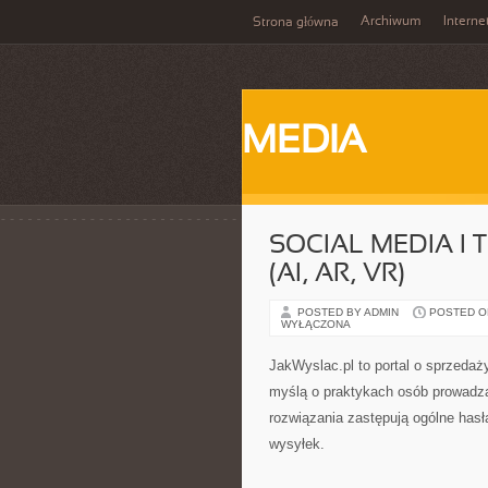
Archiwum
Interne
Strona główna
MEDIA
SOCIAL MEDIA I
(AI, AR, VR)
POSTED BY ADMIN
POSTED ON 
WYŁĄCZONA
JakWyslac.pl to portal o sprzedaż
myślą o praktykach osób prowadzą
rozwiązania zastępują ogólne has
wysyłek.