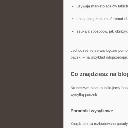
używają marketplace’ów takich 
chcą lepiej zrozumieć temat ob
szukają sposobów, jak obniżyć
Jednocześnie serwis będzie pomoc
paczki – na przykład odsprzedają
Co znajdziesz na bl
Na naszym blogu publikujemy bogat
wysyłką paczek.
Poradniki wysyłkowe
Znajdziesz tu rozbudowane porady,