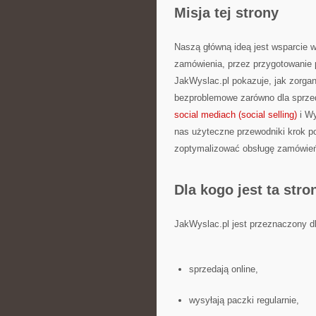
Misja tej strony
Naszą główną ideą jest wsparcie w
zamówienia, przez przygotowanie p
JakWyslac.pl pokazuje, jak zorgani
bezproblemowe zarówno dla sprzed
social mediach (social selling)
i Wy
nas użyteczne przewodniki krok po 
zoptymalizować obsługę zamówień 
Dla kogo jest ta stro
JakWyslac.pl jest przeznaczony dl
sprzedają online,
wysyłają paczki regularnie,