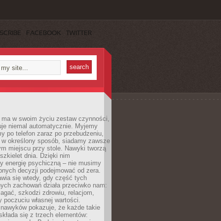
SCRIBE
FACEBOOK
TWITTER
 ma w swoim życiu zestaw czynności,
uje niemal automatycznie. Myjemy
y po telefon zaraz po przebudzeniu,
 w określony sposób, siadamy zawsze
m miejscu przy stole. Nawyki tworzą
szkielet dnia. Dzięki nim
 energię psychiczną – nie musimy
bnych decyzji podejmować od zera.
wia się wtedy, gdy część tych
ych zachowań działa przeciwko nam:
gać, szkodzi zdrowiu, relacjom,
 poczuciu własnej wartości.
 nawyków pokazuje, że każde takie
kłada się z trzech elementów: