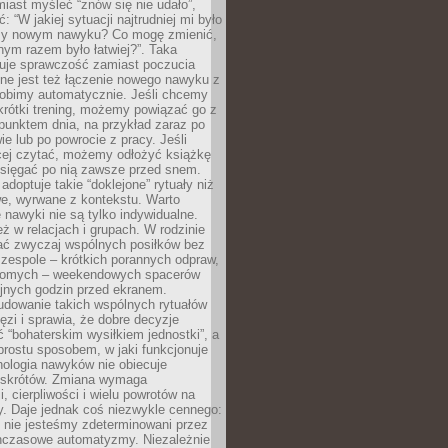
iast myśleć “znów się nie udało”,
ć: “W jakiej sytuacji najtrudniej mi było
zy nowym nawyku? Co mogę zmienić,
ym razem było łatwiej?”. Taka
uje sprawczość zamiast poczucia
ne jest też łączenie nowego nawyku z
robimy automatycznie. Jeśli chcemy
krótki trening, możemy powiązać go z
punktem dnia, na przykład zaraz po
ie lub po powrocie z pracy. Jeśli
ej czytać, możemy odłożyć książkę
 sięgać po nią zawsze przed snem.
adoptuje takie “doklejone” rytuały niż
we, wyrwane z kontekstu. Warto
 nawyki nie są tylko indywidualne.
eż w relacjach i grupach. W rodzinie
ć zwyczaj wspólnych posiłków bez
 zespole – krótkich porannych odpraw,
jomych – weekendowych spacerów
ejnych godzin przed ekranem.
dowanie takich wspólnych rytuałów
zi i sprawia, że dobre decyzje
ć “bohaterskim wysiłkiem jednostki”, a
 prostu sposobem, w jaki funkcjonuje
hologia nawyków nie obiecuje
skrótów. Zmiana wymaga
, cierpliwości i wielu powrotów na
y. Daje jednak coś niezwykle cennego:
 nie jesteśmy zdeterminowani przez
hczasowe automatyzmy. Niezależnie