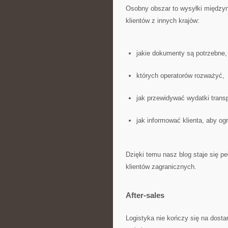
Osobny obszar to wysyłki międzyn
klientów z innych krajów:
jakie dokumenty są potrzebne,
których operatorów rozważyć,
jak przewidywać wydatki tran
jak informować klienta, aby og
Dzięki temu nasz blog staje się p
klientów zagranicznych.
After-sales
Logistyka nie kończy się na dost