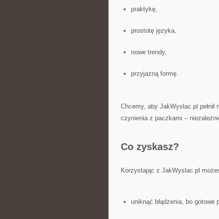
praktykę,
prostotę języka,
nowe trendy,
przyjazną formę.
Chcemy, aby JakWyslac.pl pełnił r
czynienia z paczkami – niezależni
Co zyskasz?
Korzystając z JakWyslac.pl może
uniknąć błądzenia, bo gotowe 