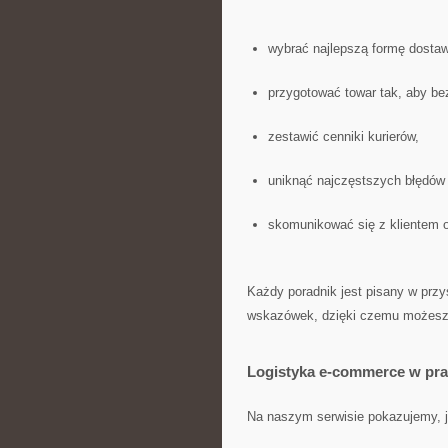
wybrać najlepszą formę dostaw
przygotować towar tak, aby bez
zestawić cenniki kurierów,
uniknąć najczęstszych błędów 
skomunikować się z klientem 
Każdy poradnik jest pisany w przy
wskazówek, dzięki czemu możesz
Logistyka e-commerce w pra
Na naszym serwisie pokazujemy, j