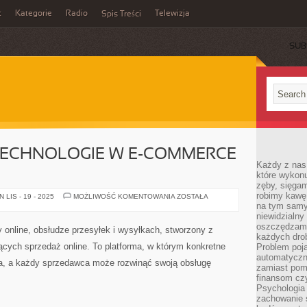
t
Kategorie
Radio
Telewizja
Spis Treści
SUB
 TECHNOLOGIE W E-COMMERCE
Każdy z nas
które wykon
zęby, sięgam
robimy kawę
SOCIAL
LIS - 19 - 2025
MOŻLIWOŚĆ KOMENTOWANIA
ZOSTAŁA
MEDIA
na tym samy
I
niewidzialny 
TECHNOLOGIE
oszczędzamy
W
y online, obsłudze przesyłek i wysyłkach, stworzony z
E-
każdych dro
COMMERCE
cych sprzedaż online. To platforma, w którym konkretne
Problem poja
(AI,
AR,
automatyczn
ła, a każdy sprzedawca może rozwinąć swoją obsługę
VR)
zamiast poma
finansom czy
Psychologia
zachowanie s