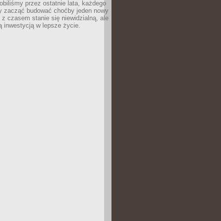
robiliśmy przez ostatnie lata, każdego
 zacząć budować choćby jeden nowy
 z czasem stanie się niewidzialną, ale
ą inwestycją w lepsze życie.