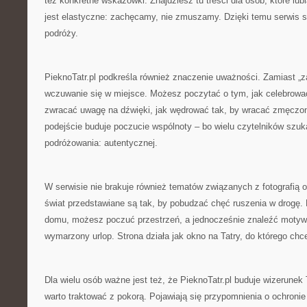
też konkretne wskazówki. Znajdziesz tu treści dla osób, które lub
jest elastyczne: zachęcamy, nie zmuszamy. Dzięki temu serwis s
podróży.
PieknoTatr.pl podkreśla również znaczenie uważności. Zamiast „zal
wczuwanie się w miejsce. Możesz poczytać o tym, jak celebrowa
zwracać uwagę na dźwięki, jak wędrować tak, by wracać zmęczo
podejście buduje poczucie wspólnoty – bo wielu czytelników szuka
podróżowania: autentycznej.
W serwisie nie brakuje również tematów związanych z fotografią o
świat przedstawiane są tak, by pobudzać chęć ruszenia w drogę. N
domu, możesz poczuć przestrzeń, a jednocześnie znaleźć motyw
wymarzony urlop. Strona działa jak okno na Tatry, do którego chc
Dla wielu osób ważne jest też, że PieknoTatr.pl buduje wizerunek 
warto traktować z pokorą. Pojawiają się przypomnienia o ochronie