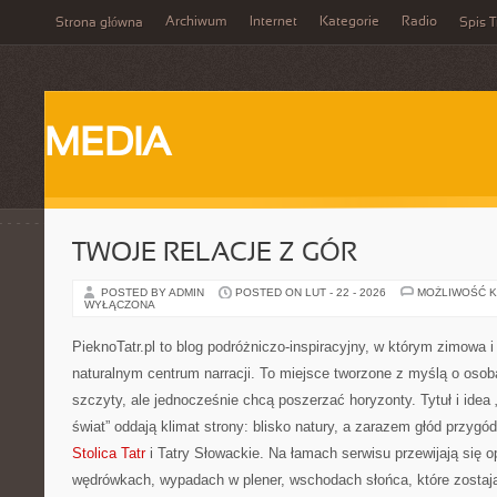
Archiwum
Internet
Kategorie
Radio
Strona główna
Spis T
MEDIA
TWOJE RELACJE Z GÓR
POSTED BY ADMIN
POSTED ON LUT - 22 - 2026
MOŻLIWOŚĆ 
WYŁĄCZONA
PieknoTatr.pl to blog podróżniczo-inspiracyjny, w którym zimowa i 
naturalnym centrum narracji. To miejsce tworzone z myślą o osob
szczyty, ale jednocześnie chcą poszerzać horyzonty. Tytuł i idea 
świat” oddają klimat strony: blisko natury, a zarazem głód przygó
Stolica Tatr
i Tatry Słowackie. Na łamach serwisu przewijają się o
wędrówkach, wypadach w plener, wschodach słońca, które zostają