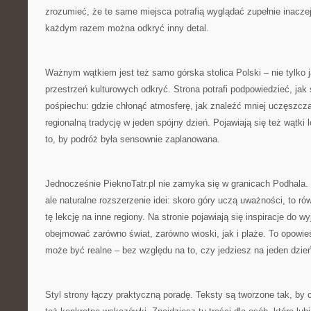
zrozumieć, że te same miejsca potrafią wyglądać zupełnie inaczej
każdym razem można odkryć inny detal.
Ważnym wątkiem jest też samo górska stolica Polski – nie tylko j
przestrzeń kulturowych odkryć. Strona potrafi podpowiedzieć, jak
pośpiechu: gdzie chłonąć atmosferę, jak znaleźć mniej uczęszcz
regionalną tradycję w jeden spójny dzień. Pojawiają się też wątki
to, by podróż była sensownie zaplanowana.
Jednocześnie PieknoTatr.pl nie zamyka się w granicach Podhala. „
ale naturalne rozszerzenie idei: skoro góry uczą uważności, to r
tę lekcję na inne regiony. Na stronie pojawiają się inspiracje do 
obejmować zarówno świat, zarówno wioski, jak i plaże. To opowi
może być realne – bez względu na to, czy jedziesz na jeden dzie
Styl strony łączy praktyczną poradę. Teksty są tworzone tak, by c