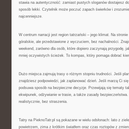
stawia na autentyczność: zamiast pustych sloganów dostajesz d
sposób lekki. Czytelnik może poczuć zapach świerków i zrozumie
najcenniejsze.
W centrum narracji jest region tatrzański – jego klimat. Na stroni
góralskie, ale przedstawione z wyczuciem, bez nachalności. Znajd
weekend, zarówno dla osób, które dopiero zaczynają przygodę, jak
mniej oczywistych ścieżek. To kompas, który pomaga dobrać kier
Dużo miejsca zajmują trasy o różnym stopniu trudności. Jeśli pla
znajdziesz podpowiedzi, jak zaplanować dzień. Jeśli marzą Ci się 
podsuwa sposób na bezpieczne decyzje. Przewijają się tematy ta
ekwipunek, odżywianie w trasie, a także zasady bezpieczeństwa
realistycznie, bez straszenia.
Tatry na PieknoTatr.pl są pokazane w wielu odsłonach: lato z ziele
powietrzem, zima z krótkim światłem oraz czas roztopów z zmie