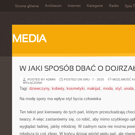
Archiwum
Internet
Kategorie
Radio
Strona główna
Spis T
MEDIA
W JAKI SPOSÓB DBAĆ O DOJRZA
POSTED BY ADMIN
POSTED ON GRU - 7 - 2025
MOŻLIWOŚĆ 
WYŁĄCZONA
Tagi:
dziewczyny
,
kobiety
,
kosmetyki
,
makijaż
,
moda
,
styl
,
uroda
Na modę spory ma wpływ styl bycia człowieka
Ten tekst jest kierowany do tych pań, którym przeszkadzają choc
twarzy. A więc zastanówmy się, co robić, aby mimo szybkiego upł
wyglądać ładniej, jakby młodziej. W żadnym razie nie można powi
młodszą to coś złego. W końcu dzisiaj wśród wielu pań, ale rów