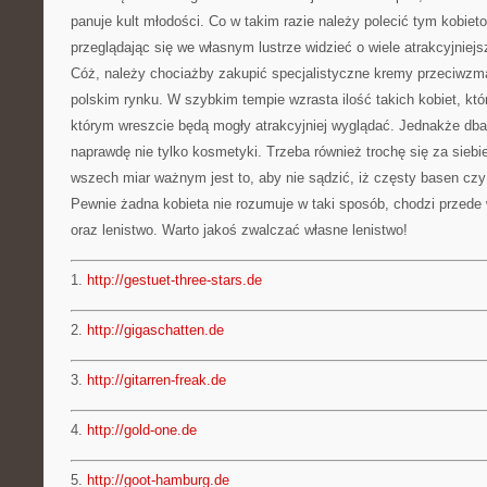
panuje kult młodości. Co w takim razie należy polecić tym kobiet
przeglądając się we własnym lustrze widzieć o wiele atrakcyjniej
Cóż, należy chociażby zakupić specjalistyczne kremy przeciwzm
polskim rynku. W szybkim tempie wzrasta ilość takich kobiet, któ
którym wreszcie będą mogły atrakcyjniej wyglądać. Jednakże dban
naprawdę nie tylko kosmetyki. Trzeba również trochę się za siebi
wszech miar ważnym jest to, aby nie sądzić, iż częsty basen czy
Pewnie żadna kobieta nie rozumuje w taki sposób, chodzi przede
oraz lenistwo. Warto jakoś zwalczać własne lenistwo!
1.
http://gestuet-three-stars.de
2.
http://gigaschatten.de
3.
http://gitarren-freak.de
4.
http://gold-one.de
5.
http://goot-hamburg.de