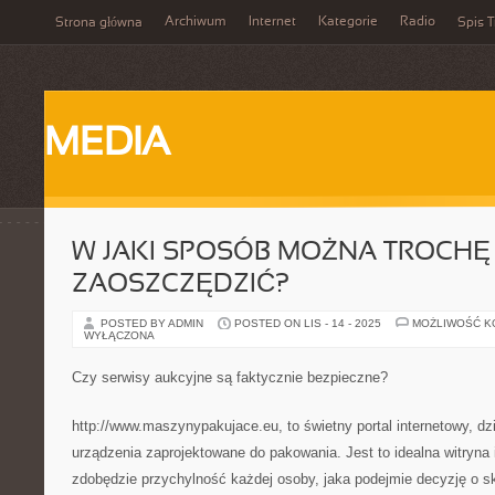
Archiwum
Internet
Kategorie
Radio
Strona główna
Spis T
MEDIA
W JAKI SPOSÓB MOŻNA TROCHĘ
ZAOSZCZĘDZIĆ?
POSTED BY ADMIN
POSTED ON LIS - 14 - 2025
MOŻLIWOŚĆ 
WYŁĄCZONA
Czy serwisy aukcyjne są faktycznie bezpieczne?
http://www.maszynypakujace.eu, to świetny portal internetowy, d
urządzenia zaprojektowane do pakowania. Jest to idealna witryna 
zdobędzie przychylność każdej osoby, jaka podejmie decyzję o sk