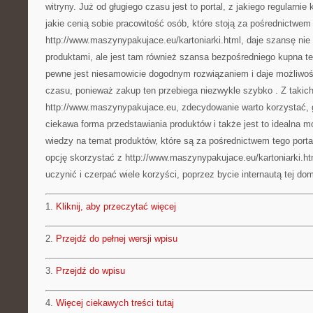
witryny. Już od gługiego czasu jest to portal, z jakiego regularnie k
jakie cenią sobie pracowitość osób, które stoją za pośrednictwem t
http://www.maszynypakujace.eu/kartoniarki.html, daje szansę nie
produktami, ale jest tam również szansa bezpośredniego kupna t
pewne jest niesamowicie dogodnym rozwiązaniem i daje możliwoś
czasu, ponieważ zakup ten przebiega niezwykle szybko . Z takich 
http://www.maszynypakujace.eu, zdecydowanie warto korzystać, g
ciekawa forma przedstawiania produktów i także jest to idealna m
wiedzy na temat produktów, które są za pośrednictwem tego port
opcję skorzystać z http://www.maszynypakujace.eu/kartoniarki.htm
uczynić i czerpać wiele korzyści, poprzez bycie internautą tej do
1.
Kliknij, aby przeczytać więcej
2.
Przejdź do pełnej wersji wpisu
3.
Przejdź do wpisu
4.
Więcej ciekawych treści tutaj