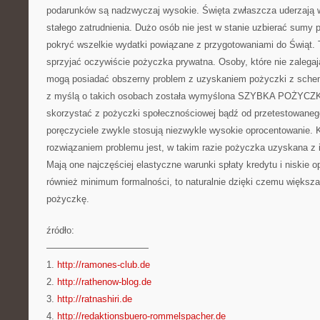
podarunków są nadzwyczaj wysokie. Święta zwłaszcza uderzają w
stałego zatrudnienia. Dużo osób nie jest w stanie uzbierać sumy p
pokryć wszelkie wydatki powiązane z przygotowaniami do Świąt.
sprzyjać oczywiście pożyczka prywatna. Osoby, które nie zalegaj
mogą posiadać obszerny problem z uzyskaniem pożyczki z sche
z myślą o takich osobach została wymyślona SZYBKA POŻYC
skorzystać z pożyczki społecznościowej bądź od przetestowaneg
poręczyciele zwykle stosują niezwykle wysokie oprocentowanie. 
rozwiązaniem problemu jest, w takim razie pożyczka uzyskana z 
Mają one najczęściej elastyczne warunki spłaty kredytu i niskie
również minimum formalności, to naturalnie dzięki czemu większa
pożyczkę.
źródło:
———————————
1.
http://ramones-club.de
2.
http://rathenow-blog.de
3.
http://ratnashiri.de
4.
http://redaktionsbuero-rommelspacher.de