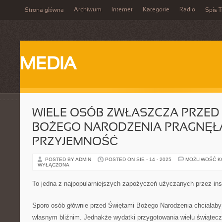
Archiwum
Internet
Kategorie
Radio
Strona główna
Spis T
MEDIA
WIELE OSÓB ZWŁASZCZA PRZED
BOŻEGO NARODZENIA PRAGNĘŁ
PRZYJEMNOŚĆ
POSTED BY ADMIN
POSTED ON SIE - 14 - 2025
MOŻLIWOŚĆ 
WYŁĄCZONA
To jedna z najpopularniejszych zapożyczeń użyczanych przez ins
Sporo osób głównie przed Świętami Bożego Narodzenia chciała
własnym bliźnim. Jednakże wydatki przygotowania wielu świątecz